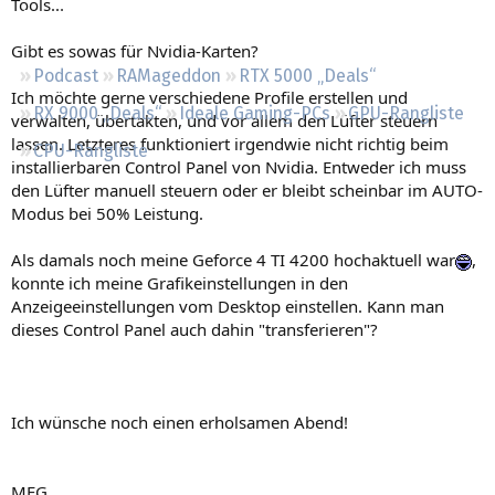
Tools...
Regeln
Gibt es sowas für Nvidia-Karten?
Podcast
RAMageddon
RTX 5000 „Deals“
Ich möchte gerne verschiedene Profile erstellen und
RX 9000 „Deals“
Ideale Gaming-PCs
GPU-Rangliste
verwalten, übertakten, und vor allem den Lüfter steuern
lassen. Letzteres funktioniert irgendwie nicht richtig beim
CPU-Rangliste
installierbaren Control Panel von Nvidia. Entweder ich muss
den Lüfter manuell steuern oder er bleibt scheinbar im AUTO-
Modus bei 50% Leistung.
Als damals noch meine Geforce 4 TI 4200 hochaktuell war
,
konnte ich meine Grafikeinstellungen in den
Anzeigeeinstellungen vom Desktop einstellen. Kann man
dieses Control Panel auch dahin "transferieren"?
Ich wünsche noch einen erholsamen Abend!
MFG