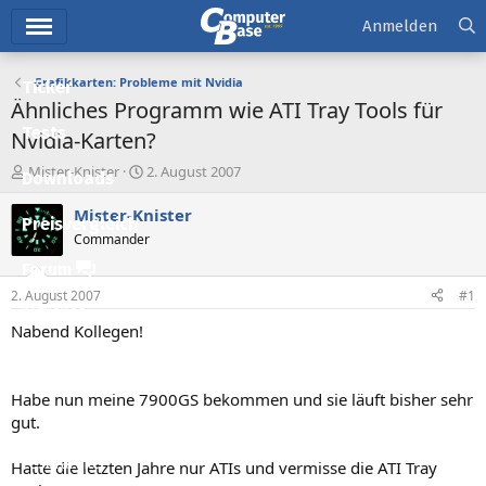
Hauptmenü
Anmelden
Grafikkarten: Probleme mit Nvidia
Ticker
Ähnliches Programm wie ATI Tray Tools für
Tests
Nvidia-Karten?
E
E
Mister-Knister
2. August 2007
Downloads
r
r
s
s
Mister-Knister
Preisvergleich
t
t
Commander
e
e
l
l
Forum
l
l
2. August 2007
#1
e
t
Aktuelles
r
a
Nabend Kollegen!
m
Empfohlene Inhalte
Neue Beiträge
Habe nun meine 7900GS bekommen und sie läuft bisher sehr
gut.
Neueste Aktivitäten
Leserartikel
Hatte die letzten Jahre nur ATIs und vermisse die ATI Tray