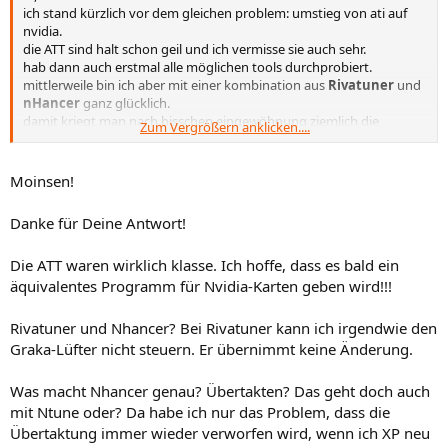
ich stand kürzlich vor dem gleichen problem: umstieg von ati auf
nvidia.
die ATT sind halt schon geil und ich vermisse sie auch sehr.
hab dann auch erstmal alle möglichen tools durchprobiert.
mittlerweile bin ich aber mit einer kombination aus
Rivatuner
und
nHancer
ganz glücklich.
damit kriegt man nach bisschen eingewöhnung ziemlich die
Zum Vergrößern anklicken....
gleichen funktionen wie mit ATT hin.
Moinsen!
Danke für Deine Antwort!
Die ATT waren wirklich klasse. Ich hoffe, dass es bald ein
äquivalentes Programm für Nvidia-Karten geben wird!!!
Rivatuner und Nhancer? Bei Rivatuner kann ich irgendwie den
Graka-Lüfter nicht steuern. Er übernimmt keine Änderung.
Was macht Nhancer genau? Übertakten? Das geht doch auch
mit Ntune oder? Da habe ich nur das Problem, dass die
Übertaktung immer wieder verworfen wird, wenn ich XP neu