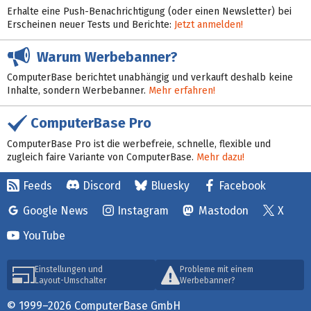
Erhalte eine Push-Benachrichtigung (oder einen Newsletter) bei
Erscheinen neuer Tests und Berichte:
Jetzt anmelden!
Warum Werbebanner?
ComputerBase berichtet unabhängig und verkauft deshalb keine
Inhalte, sondern Werbebanner.
Mehr erfahren!
ComputerBase Pro
ComputerBase Pro ist die werbefreie, schnelle, flexible und
zugleich faire Variante von ComputerBase.
Mehr dazu!
Feeds
Discord
Bluesky
Facebook
Google News
Instagram
Mastodon
X
YouTube
Einstellungen und
Probleme mit einem
Layout-Umschalter
Werbebanner?
© 1999–2026 ComputerBase GmbH