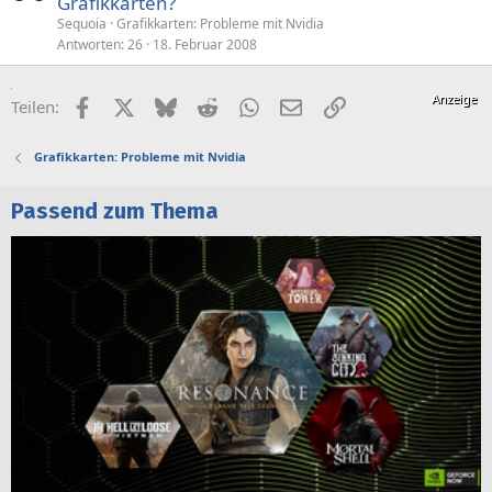
Grafikkarten?
Sequoia
Grafikkarten: Probleme mit Nvidia
Antworten
26
18. Februar 2008
Facebook
X (Twitter)
Bluesky
Reddit
WhatsApp
E-Mail
Link
Teilen:
Grafikkarten: Probleme mit Nvidia
Passend zum Thema