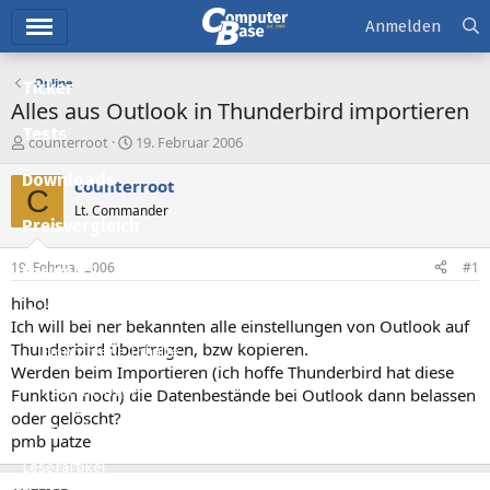
Hauptmenü
Anmelden
Online
Ticker
Alles aus Outlook in Thunderbird importieren
Tests
E
E
counterroot
19. Februar 2006
r
r
Downloads
s
s
counterroot
C
t
t
Lt. Commander
e
e
Preisvergleich
l
l
l
l
19. Februar 2006
#1
Forum
e
t
r
a
hiho!
Aktuelles
m
Ich will bei ner bekannten alle einstellungen von Outlook auf
Thunderbird übertragen, bzw kopieren.
Empfohlene Inhalte
Werden beim Importieren (ich hoffe Thunderbird hat diese
Neue Beiträge
Funktion noch) die Datenbestände bei Outlook dann belassen
oder gelöscht?
Neueste Aktivitäten
pmb µatze
Leserartikel