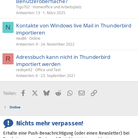
Benutzeroberfläche?
Tigo702
Homeoffice und Arbeitsplatz
Antworten
13
1. März 2025
Kontakte von Windows live Mail in Thunderbird
N
importieren
nex86
Online
Antworten
9
24. November 2022
Adressbuch kann nicht in Thunderbird
R
importiert werden
redeye92
Office und Text
Antworten
6
23. September 2021
Facebook
X (Twitter)
Bluesky
Reddit
WhatsApp
E-Mail
Link
Teilen:
Online
Nichts mehr verpassen!
Erhalte eine Push-Benachrichtigung (oder einen Newsletter) bei