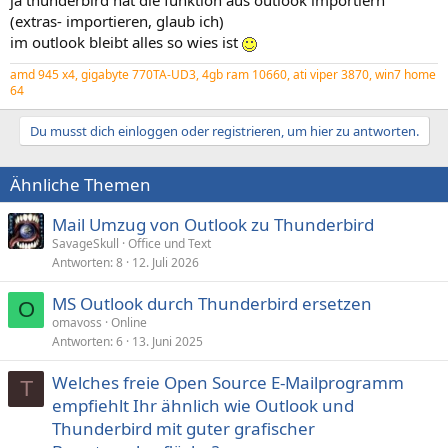
ja thunderbird hat die funktion aus outlook importiern
(extras- importieren, glaub ich)
im outlook bleibt alles so wies ist
amd 945 x4, gigabyte 770TA-UD3, 4gb ram 10660, ati viper 3870, win7 home
64
Du musst dich einloggen oder registrieren, um hier zu antworten.
Ähnliche Themen
Mail Umzug von Outlook zu Thunderbird
SavageSkull
Office und Text
Antworten
8
12. Juli 2026
MS Outlook durch Thunderbird ersetzen
O
omavoss
Online
Antworten
6
13. Juni 2025
Welches freie Open Source E-Mailprogramm
T
empfiehlt Ihr ähnlich wie Outlook und
Thunderbird mit guter grafischer