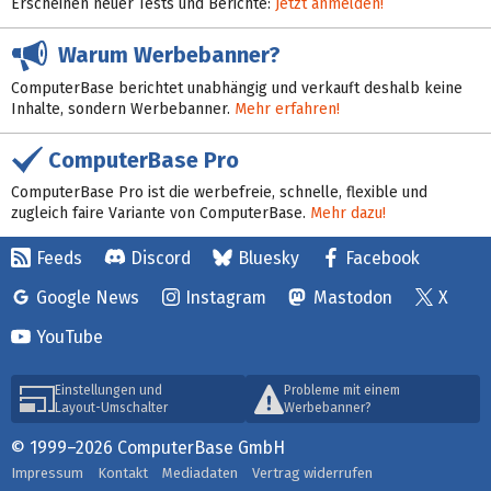
Erscheinen neuer Tests und Berichte:
Jetzt anmelden!
Warum Werbebanner?
ComputerBase berichtet unabhängig und verkauft deshalb keine
Inhalte, sondern Werbebanner.
Mehr erfahren!
ComputerBase Pro
ComputerBase Pro ist die werbefreie, schnelle, flexible und
zugleich faire Variante von ComputerBase.
Mehr dazu!
Feeds
Discord
Bluesky
Facebook
Google News
Instagram
Mastodon
X
YouTube
Einstellungen und
Probleme mit einem
Layout-Umschalter
Werbebanner?
© 1999–2026 ComputerBase GmbH
Impressum
Kontakt
Mediadaten
Vertrag widerrufen