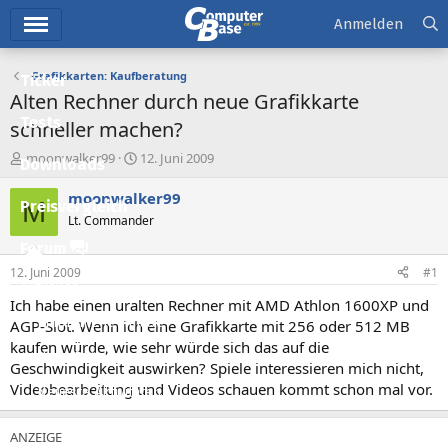
Hauptmenü
Anmelden
Grafikkarten: Kaufberatung
Ticker
Alten Rechner durch neue Grafikkarte
Tests
schneller machen?
E
E
moonwalker99
12. Juni 2009
Downloads
r
r
s
s
moonwalker99
M
Preisvergleich
t
t
Lt. Commander
e
e
l
l
Forum
l
l
12. Juni 2009
#1
e
t
Aktuelles
r
a
Ich habe einen uralten Rechner mit AMD Athlon 1600XP und
m
Empfohlene Inhalte
AGP-Slot. Wenn ich eine Grafikkarte mit 256 oder 512 MB
kaufen würde, wie sehr würde sich das auf die
Neue Beiträge
Geschwindigkeit auswirken? Spiele interessieren mich nicht,
Videobearbeitung und Videos schauen kommt schon mal vor.
Neueste Aktivitäten
Leserartikel