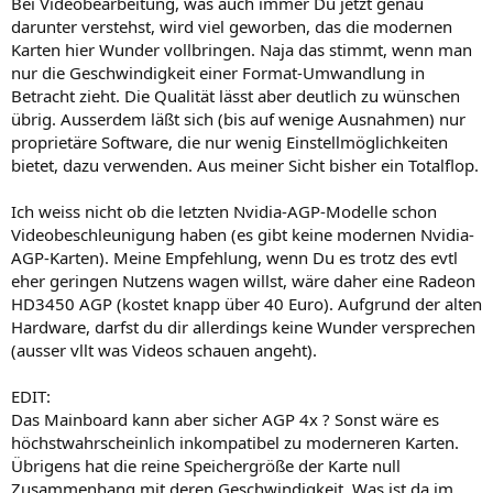
Bei Videobearbeitung, was auch immer Du jetzt genau
darunter verstehst, wird viel geworben, das die modernen
Karten hier Wunder vollbringen. Naja das stimmt, wenn man
nur die Geschwindigkeit einer Format-Umwandlung in
Betracht zieht. Die Qualität lässt aber deutlich zu wünschen
übrig. Ausserdem läßt sich (bis auf wenige Ausnahmen) nur
proprietäre Software, die nur wenig Einstellmöglichkeiten
bietet, dazu verwenden. Aus meiner Sicht bisher ein Totalflop.
Ich weiss nicht ob die letzten Nvidia-AGP-Modelle schon
Videobeschleunigung haben (es gibt keine modernen Nvidia-
AGP-Karten). Meine Empfehlung, wenn Du es trotz des evtl
eher geringen Nutzens wagen willst, wäre daher eine Radeon
HD3450 AGP (kostet knapp über 40 Euro). Aufgrund der alten
Hardware, darfst du dir allerdings keine Wunder versprechen
(ausser vllt was Videos schauen angeht).
EDIT:
Das Mainboard kann aber sicher AGP 4x ? Sonst wäre es
höchstwahrscheinlich inkompatibel zu moderneren Karten.
Übrigens hat die reine Speichergröße der Karte null
Zusammenhang mit deren Geschwindigkeit. Was ist da im