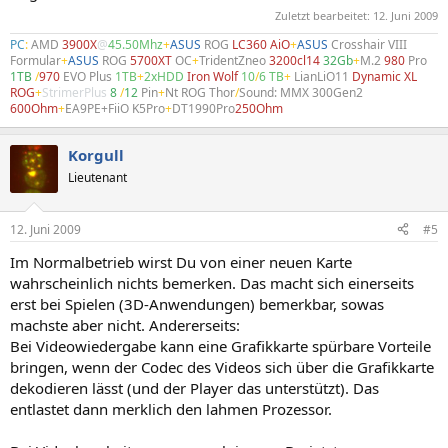
Zuletzt bearbeitet:
12. Juni 2009
PC
:
AMD
3900X
@
45.50Mhz
+
ASUS
ROG
LC360 AiO
+
ASUS
Crosshair VIII
Formular
+
ASUS
ROG
5700XT
OC
+
TridentZneo
3200cl14
32Gb
+
M.2
980
Pro
1TB
/
970
EVO Plus
1TB
+
2xHDD
Iron Wolf
10
/
6 TB
+
LianLiO11
Dynamic XL
ROG
+
StrimerPlus
8
/
12
Pin
+
Nt ROG Thor
/
Sound: MMX 300Gen2
600Ohm
+
EA9PE+FiiO K5Pro
+
DT1990Pro
250Ohm
Korgull
Lieutenant
12. Juni 2009
#5
Im Normalbetrieb wirst Du von einer neuen Karte
wahrscheinlich nichts bemerken. Das macht sich einerseits
erst bei Spielen (3D-Anwendungen) bemerkbar, sowas
machste aber nicht. Andererseits:
Bei Videowiedergabe kann eine Grafikkarte spürbare Vorteile
bringen, wenn der Codec des Videos sich über die Grafikkarte
dekodieren lässt (und der Player das unterstützt). Das
entlastet dann merklich den lahmen Prozessor.