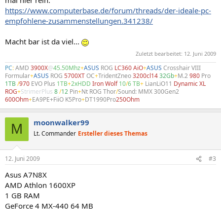
mal hier rein:
https://www.computerbase.de/forum/threads/der-ideale-pc-
empfohlene-zusammenstellungen.341238/
Macht bar ist da viel...
Zuletzt bearbeitet:
12. Juni 2009
PC
:
AMD
3900X
@
45.50Mhz
+
ASUS
ROG
LC360 AiO
+
ASUS
Crosshair VIII
Formular
+
ASUS
ROG
5700XT
OC
+
TridentZneo
3200cl14
32Gb
+
M.2
980
Pro
1TB
/
970
EVO Plus
1TB
+
2xHDD
Iron Wolf
10
/
6 TB
+
LianLiO11
Dynamic XL
ROG
+
StrimerPlus
8
/
12
Pin
+
Nt ROG Thor
/
Sound: MMX 300Gen2
600Ohm
+
EA9PE+FiiO K5Pro
+
DT1990Pro
250Ohm
moonwalker99
M
Lt. Commander
Ersteller dieses Themas
12. Juni 2009
#3
Asus A7N8X
AMD Athlon 1600XP
1 GB RAM
GeForce 4 MX-440 64 MB