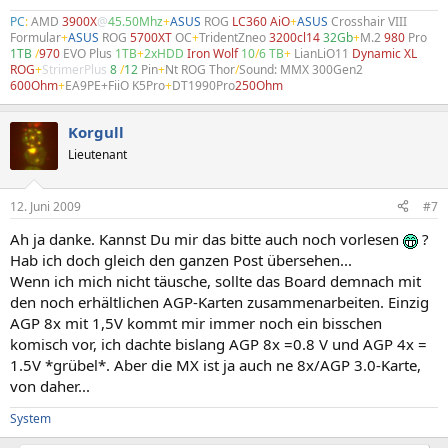
PC
:
AMD
3900X
@
45.50Mhz
+
ASUS
ROG
LC360 AiO
+
ASUS
Crosshair VIII
Formular
+
ASUS
ROG
5700XT
OC
+
TridentZneo
3200cl14
32Gb
+
M.2
980
Pro
1TB
/
970
EVO Plus
1TB
+
2xHDD
Iron Wolf
10
/
6 TB
+
LianLiO11
Dynamic XL
ROG
+
StrimerPlus
8
/
12
Pin
+
Nt ROG Thor
/
Sound: MMX 300Gen2
600Ohm
+
EA9PE+FiiO K5Pro
+
DT1990Pro
250Ohm
Korgull
Lieutenant
12. Juni 2009
#7
Ah ja danke. Kannst Du mir das bitte auch noch vorlesen
?
Hab ich doch gleich den ganzen Post übersehen...
Wenn ich mich nicht täusche, sollte das Board demnach mit
den noch erhältlichen AGP-Karten zusammenarbeiten. Einzig
AGP 8x mit 1,5V kommt mir immer noch ein bisschen
komisch vor, ich dachte bislang AGP 8x =0.8 V und AGP 4x =
1.5V *grübel*. Aber die MX ist ja auch ne 8x/AGP 3.0-Karte,
von daher...
System