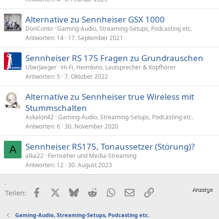
Alternative zu Sennheiser GSX 1000
DonConto
Gaming-Audio, Streaming-Setups, Podcasting etc.
Antworten
14
17. September 2021
Sennheiser RS 175 Fragen zu Grundrauschen
UberJaeger
Hi-Fi, Heimkino, Lautsprecher & Kopfhörer
Antworten
5
7. Oktober 2022
Alternative zu Sennheiser true Wireless mit
Stummschalten
Askalon42
Gaming-Audio, Streaming-Setups, Podcasting etc.
Antworten
6
30. November 2020
Sennheiser RS175, Tonaussetzer (Störung)?
A
alka22
Fernseher und Media-Streaming
Antworten
12
30. August 2023
Facebook
X (Twitter)
Bluesky
Reddit
WhatsApp
E-Mail
Link
Teilen:
Gaming-Audio, Streaming-Setups, Podcasting etc.