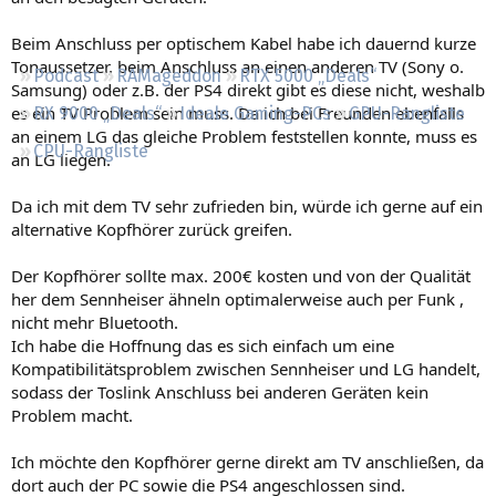
Regeln
Beim Anschluss per optischem Kabel habe ich dauernd kurze
Tonaussetzer, beim Anschluss an einen anderen TV (Sony o.
Podcast
RAMageddon
RTX 5000 „Deals“
Samsung) oder z.B. der PS4 direkt gibt es diese nicht, weshalb
es ein TV Problem sein muss. Da ich bei Freunden ebenfalls
RX 9000 „Deals“
Ideale Gaming-PCs
GPU-Rangliste
an einem LG das gleiche Problem feststellen konnte, muss es
CPU-Rangliste
an LG liegen.
Da ich mit dem TV sehr zufrieden bin, würde ich gerne auf ein
alternative Kopfhörer zurück greifen.
Der Kopfhörer sollte max. 200€ kosten und von der Qualität
her dem Sennheiser ähneln optimalerweise auch per Funk ,
nicht mehr Bluetooth.
Ich habe die Hoffnung das es sich einfach um eine
Kompatibilitätsproblem zwischen Sennheiser und LG handelt,
sodass der Toslink Anschluss bei anderen Geräten kein
Problem macht.
Ich möchte den Kopfhörer gerne direkt am TV anschließen, da
dort auch der PC sowie die PS4 angeschlossen sind.