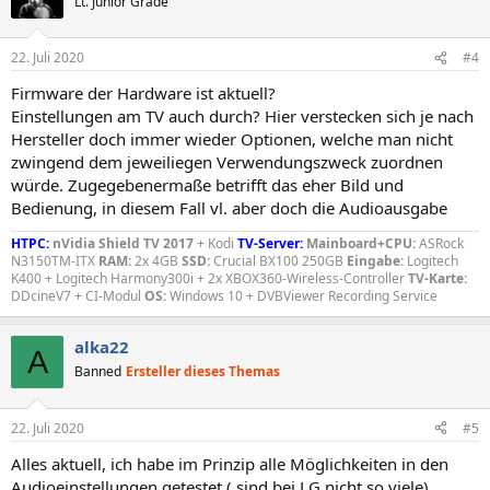
Lt. Junior Grade
22. Juli 2020
#4
Firmware der Hardware ist aktuell?
Einstellungen am TV auch durch? Hier verstecken sich je nach
Hersteller doch immer wieder Optionen, welche man nicht
zwingend dem jeweiliegen Verwendungszweck zuordnen
würde. Zugegebenermaße betrifft das eher Bild und
Bedienung, in diesem Fall vl. aber doch die Audioausgabe
HTPC:
nVidia Shield TV 2017
+ Kodi
TV-Server:
Mainboard+CPU:
ASRock
N3150TM-ITX
RAM:
2x 4GB
SSD:
Crucial BX100 250GB
Eingabe:
Logitech
K400 + Logitech Harmony300i + 2x XBOX360-Wireless-Controller
TV-Karte:
DDcineV7 + CI-Modul
OS:
Windows 10 + DVBViewer Recording Service
alka22
A
Banned
Ersteller dieses Themas
22. Juli 2020
#5
Alles aktuell, ich habe im Prinzip alle Möglichkeiten in den
Audioeinstellungen getestet ( sind bei LG nicht so viele) ,