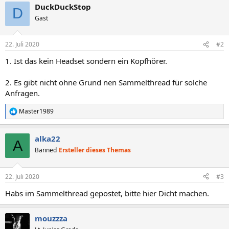
DuckDuckStop
D
Gast
22. Juli 2020
#2
1. Ist das kein Headset sondern ein Kopfhörer.
2. Es gibt nicht ohne Grund nen Sammelthread für solche
Anfragen.
Master1989
R
e
a
alka22
k
A
t
Banned
Ersteller dieses Themas
i
o
n
22. Juli 2020
#3
e
n
Habs im Sammelthread gepostet, bitte hier Dicht machen.
:
mouzzza