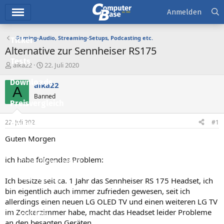
Hauptmenü
Anmelden
Gaming-Audio, Streaming-Setups, Podcasting etc.
Ticker
Alternative zur Sennheiser RS175
Tests
E
E
alka22
22. Juli 2020
r
r
Downloads
s
s
alka22
A
t
t
Banned
e
e
Preisvergleich
l
l
l
l
22. Juli 2020
#1
Forum
e
t
r
a
Guten Morgen
Aktuelles
m
ich habe folgendes Problem:
Empfohlene Inhalte
Neue Beiträge
Ich besitze seit ca. 1 Jahr das Sennheiser RS 175 Headset, ich
bin eigentlich auch immer zufrieden gewesen, seit ich
Neueste Aktivitäten
allerdings einen neuen LG OLED TV und einen weiteren LG TV
im Zockerzimmer habe, macht das Headset leider Probleme
Leserartikel
an den besagten Geräten.