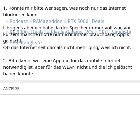
Regeln
1. Könnte mir bitte wer sagen, was noch nur das Internet
blockieren kann.
Podcast
RAMageddon
RTX 5000 „Deals“
Übrigens aber ich habe da der Speicher immer voll war, vor
RX 9000 „Deals“
Ideale Gaming-PCs
GPU-Rangliste
kurzem manche (hoffe nur nicht immer brauchbare) App`s
gelöscht.
CPU-Rangliste
Ob das Internet seit damals nicht mehr ging, weis ich nicht.
2. Bitte kennt wer eine App die für das mobile Internet
notwendig ist, aber für das WLAN nicht und die ich gelöscht
haben könnte.