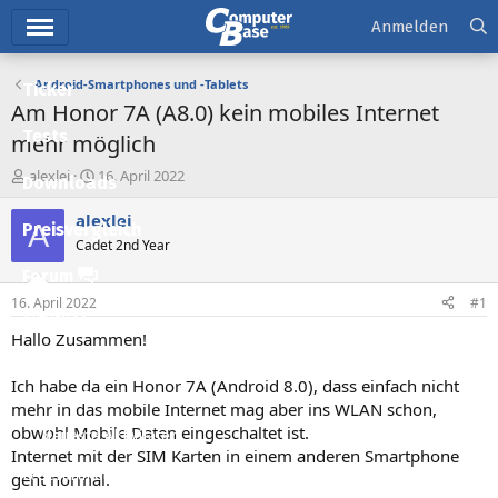
Hauptmenü
Anmelden
Android-Smartphones und -Tablets
Ticker
Am Honor 7A (A8.0) kein mobiles Internet
Tests
mehr möglich
E
E
alexlei
16. April 2022
Downloads
r
r
s
s
alexlei
A
Preisvergleich
t
t
Cadet 2nd Year
e
e
l
l
Forum
l
l
16. April 2022
#1
e
t
Aktuelles
r
a
Hallo Zusammen!
m
Empfohlene Inhalte
Ich habe da ein Honor 7A (Android 8.0), dass einfach nicht
Neue Beiträge
mehr in das mobile Internet mag aber ins WLAN schon,
obwohl Mobile Daten eingeschaltet ist.
Neueste Aktivitäten
Internet mit der SIM Karten in einem anderen Smartphone
Leserartikel
geht normal.