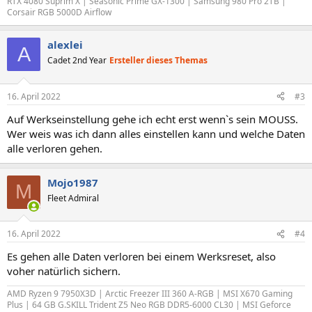
RTX 4080 Suprim X | Seasonic Prime GX-1300 | Samsung 980 Pro 2TB |
Corsair RGB 5000D Airflow
alexlei
A
Cadet 2nd Year
Ersteller dieses Themas
16. April 2022
#3
Auf Werkseinstellung gehe ich echt erst wenn`s sein MOUSS.
Wer weis was ich dann alles einstellen kann und welche Daten
alle verloren gehen.
Mojo1987
M
Fleet Admiral
16. April 2022
#4
Es gehen alle Daten verloren bei einem Werksreset, also
voher natürlich sichern.
AMD Ryzen 9 7950X3D | Arctic Freezer III 360 A-RGB | MSI X670 Gaming
Plus | 64 GB G.SKILL Trident Z5 Neo RGB DDR5-6000 CL30 | MSI Geforce