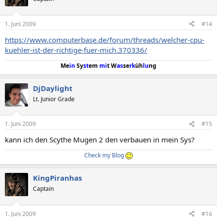
1. Juni 2009
#14
https://www.computerbase.de/forum/threads/welcher-cpu-
kuehler-ist-der-richtige-fuer-mich.370336/
Me
in
Sy
st
em
mi
t W
as
se
rk
üh
lu
ng
DjDaylight
Lt. Junior Grade
1. Juni 2009
#15
kann ich den Scythe Mugen 2 den verbauen in mein Sys?
Check my Blog
KingPiranhas
Captain
1. Juni 2009
#16