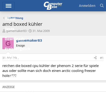
Hauptmenü
Anmelden
Luftkühlung
Ticker
amd boxed kühler
Tests
E
E
gamemaker83
31. Mai 2009
r
r
Downloads
s
s
gamemaker83
G
t
t
Ensign
e
e
Preisvergleich
l
l
l
l
31. Mai 2009
#1
Forum
e
t
r
a
reichen die boxed cpu kühler der phenom 2 serie für spiele
Aktuelles
m
aus oder sollte man sich doch einen arctic cooling freezer
holen???
Empfohlene Inhalte
Neue Beiträge
Neueste Aktivitäten
Leserartikel