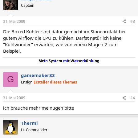
Captain
31. Mai 2009
#3
Die Boxed Kühler sind dafür gemacht im Standardtakt bei
gutem Airflow die CPU zu kühlen. Darfst natürlich keine
"Kühlwunder" erwarten, wie von einem Mugen 2 zum
Beispiel.
Me
in
Sy
st
em
mi
t W
as
se
rk
üh
lu
ng
gamemaker83
G
Ensign
Ersteller dieses Themas
31. Mai 2009
#4
ich brauche mehr meinugen bitte
Thermi
Lt. Commander