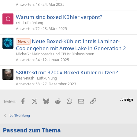
Antworten
43
24. Mai 2025
Warum sind boxed Kühler verpönt?
C
crt
Luftkühlung
Antworten
72
28. März 2025
Neue Boxed-Kühler: Intels Laminar-
News
Cooler gehen mit Arrow Lake in Generation 2
MichaG
Mainboards und CPUs: Diskussionen
Antworten
34
12. Januar 2025
5800x3d mit 3700x-Boxed Kühler nutzen?
fresh-nash
Luftkühlung
Antworten
58
27. Dezember 2023
Facebook
X (Twitter)
Bluesky
Reddit
WhatsApp
E-Mail
Link
Teilen:
Luftkühlung
Passend zum Thema