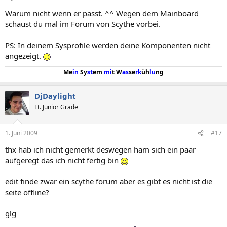
Warum nicht wenn er passt. ^^ Wegen dem Mainboard
schaust du mal im Forum von Scythe vorbei.
PS: In deinem Sysprofile werden deine Komponenten nicht
angezeigt.
Me
in
Sy
st
em
mi
t W
as
se
rk
üh
lu
ng
DjDaylight
Lt. Junior Grade
1. Juni 2009
#17
thx hab ich nicht gemerkt deswegen ham sich ein paar
aufgeregt das ich nicht fertig bin
edit finde zwar ein scythe forum aber es gibt es nicht ist die
seite offline?
glg