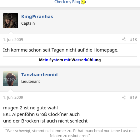
Check my Blog
KingPiranhas
Captain
1. Juni 2009
#18
Ich komme schon seit Tagen nicht auf die Homepage.
Me
in
Sy
st
em
mi
t W
as
se
rk
üh
lu
ng
Tanzbaerleonid
Lieutenant
1. Juni 2009
#19
mugen 2 ist ne gute wahl
EKL Alpenföhn Groß Clock´ner auch
und der Brocken ist auch nicht schlecht
"Wer schweigt, stimmt nicht immer zu. Er hat manchmal nur keine Lust mit
Idioten zu diskutieren."