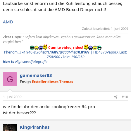
Lautsärke sinkt enorm und die Kühlleistung ist auch besser,
denn so schlecht sind die AMD Boxed Dinger nicht!
AMD
Zuletzt bearbeitet:
1. Juni 2009
Zitat Unyu
: "
Sofern kein objektives Ergebnis gewünscht ist, kann man alles
vergleichen.
"
Cum te video, rideo!
Phenom II x4 940
@3Ghz@
1.168V
/
@800Mhz@
0.816V
| HD4870VaporX Last:
750/900
/ Idle:
150/250
How to
Highspeedfotografie
gamemaker83
G
Ensign
Ersteller dieses Themas
1. Juni 2009
#10
wie findet ihr den arctic coolingfreezer 64 pro
ist der besser???
KingPiranhas