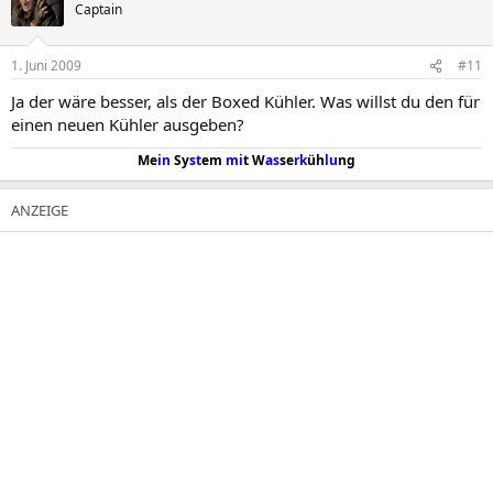
Captain
1. Juni 2009
#11
Ja der wäre besser, als der Boxed Kühler. Was willst du den für
einen neuen Kühler ausgeben?
Me
in
Sy
st
em
mi
t W
as
se
rk
üh
lu
ng