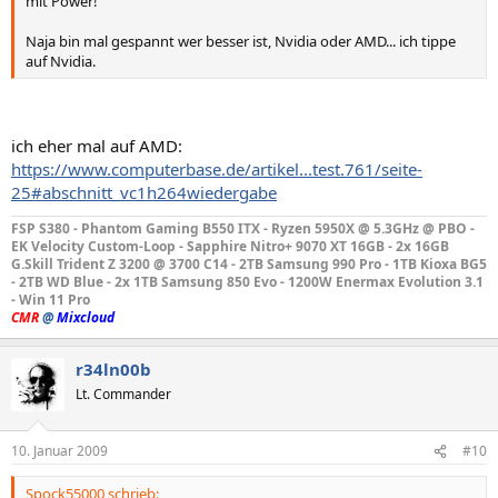
mit Power!
Naja bin mal gespannt wer besser ist, Nvidia oder AMD... ich tippe
auf Nvidia.
ich eher mal auf AMD:
https://www.computerbase.de/artikel...test.761/seite-
25#abschnitt_vc1h264wiedergabe
FSP S380 - Phantom Gaming B550 ITX - Ryzen 5950X @ 5.3GHz @ PBO -
EK Velocity Custom-Loop - Sapphire Nitro+ 9070 XT 16GB - 2x 16GB
G.Skill Trident Z 3200 @ 3700 C14 - 2TB Samsung 990 Pro - 1TB Kioxa BG5
- 2TB WD Blue - 2x 1TB Samsung 850 Evo -
1200W Enermax Evolution 3.1
- Win 11 Pro
CMR
@
Mixcloud
r34ln00b
Lt. Commander
10. Januar 2009
#10
Spock55000 schrieb: