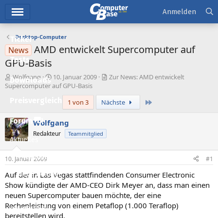
Hauptmenü
Anmelden
Desktop-Computer
Ticker
AMD entwickelt Supercomputer auf
News
Tests
GPU-Basis
E
E
Wolfgang
10. Januar 2009
Zur News: AMD entwickelt
Downloads
r
r
Supercomputer auf GPU-Basis
s
s
Preisvergleich
Letzte
1 von 3
Nächste
t
t
e
e
l
l
Forum
Wolfgang
l
l
Redakteur
Teammitglied
e
t
Aktuelles
r
a
m
Empfohlene Inhalte
10. Januar 2009
#1
Auf der in Las Vegas stattfindenden Consumer Electronic
Neue Beiträge
Show kündigte der AMD-CEO Dirk Meyer an, dass man einen
Neueste Aktivitäten
neuen Supercomputer bauen möchte, der eine
Rechenleistung von einem Petaflop (1.000 Teraflop)
Leserartikel
bereitstellen wird.