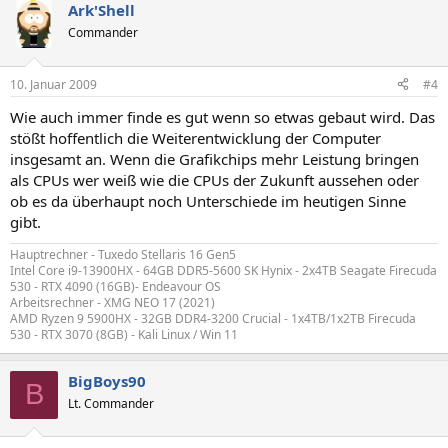
Ark'Shell
Commander
10. Januar 2009
#4
Wie auch immer finde es gut wenn so etwas gebaut wird. Das
stößt hoffentlich die Weiterentwicklung der Computer
insgesamt an. Wenn die Grafikchips mehr Leistung bringen
als CPUs wer weiß wie die CPUs der Zukunft aussehen oder
ob es da überhaupt noch Unterschiede im heutigen Sinne
gibt.
Hauptrechner - Tuxedo Stellaris 16 Gen5
Intel Core i9-13900HX - 64GB DDR5-5600 SK Hynix - 2x4TB Seagate Firecuda
530 - RTX 4090 (16GB)- Endeavour OS
Arbeitsrechner - XMG NEO 17 (2021)
AMD Ryzen 9 5900HX - 32GB DDR4-3200 Crucial - 1x4TB/1x2TB Firecuda
530 - RTX 3070 (8GB) - Kali Linux / Win 11
BigBoys90
B
Lt. Commander