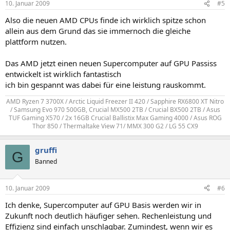
10. Januar 2009
#5
Also die neuen AMD CPUs finde ich wirklich spitze schon
allein aus dem Grund das sie immernoch die gleiche
plattform nutzen.
Das AMD jetzt einen neuen Supercomputer auf GPU Passiss
entwickelt ist wirklich fantastisch
ich bin gespannt was dabei für eine leistung rauskommt.
AMD Ryzen 7 3700X / Arctic Liquid Freezer II 420 / Sapphire RX6800 XT Nitro
/ Samsung Evo 970 500GB, Crucial MX500 2TB / Crucial BX500 2TB / Asus
TUF Gaming X570 / 2x 16GB Crucial Ballistix Max Gaming 4000 / Asus ROG
Thor 850 / Thermaltake View 71/ MMX 300 G2 / LG 55 CX9​
gruffi
G
Banned
10. Januar 2009
#6
Ich denke, Supercomputer auf GPU Basis werden wir in
Zukunft noch deutlich häufiger sehen. Rechenleistung und
Effizienz sind einfach unschlagbar. Zumindest, wenn wir es