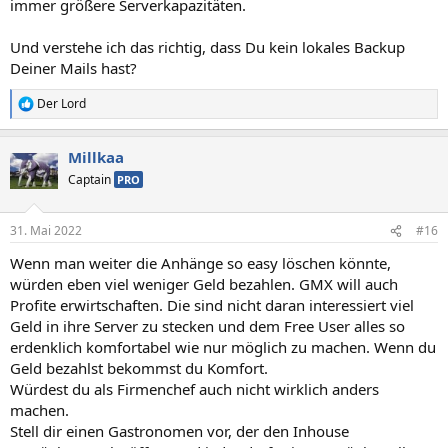
immer größere Serverkapazitäten.
Und verstehe ich das richtig, dass Du kein lokales Backup
Deiner Mails hast?
Der Lord
R
e
a
Millkaa
k
t
Captain
PRO
i
o
n
31. Mai 2022
#16
e
n
Wenn man weiter die Anhänge so easy löschen könnte,
:
würden eben viel weniger Geld bezahlen. GMX will auch
Profite erwirtschaften. Die sind nicht daran interessiert viel
Geld in ihre Server zu stecken und dem Free User alles so
erdenklich komfortabel wie nur möglich zu machen. Wenn du
Geld bezahlst bekommst du Komfort.
Würdest du als Firmenchef auch nicht wirklich anders
machen.
Stell dir einen Gastronomen vor, der den Inhouse