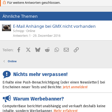
Für weitere Antworten geschlossen.
i
o
n
e
Ähnliche Themen
n
:
E-Mail Anhänge bei GMX nicht vorhanden
Schnipp
Online
Antworten
1
29. Dezember 2016
Facebook
X (Twitter)
Bluesky
Reddit
WhatsApp
E-Mail
Link
Teilen:
Online
Nichts mehr verpassen!
Erhalte eine Push-Benachrichtigung (oder einen Newsletter) bei
Erscheinen neuer Tests und Berichte:
Jetzt anmelden!
Warum Werbebanner?
ComputerBase berichtet unabhängig und verkauft deshalb keine
Inhalte, sondern Werbebanner.
Mehr erfahren!