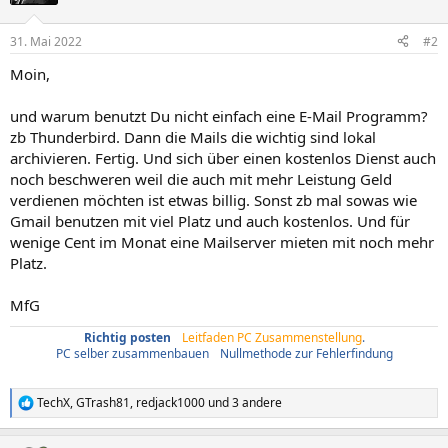
31. Mai 2022
#2
Moin,
und warum benutzt Du nicht einfach eine E-Mail Programm?
zb Thunderbird. Dann die Mails die wichtig sind lokal
archivieren. Fertig. Und sich über einen kostenlos Dienst auch
noch beschweren weil die auch mit mehr Leistung Geld
verdienen möchten ist etwas billig. Sonst zb mal sowas wie
Gmail benutzen mit viel Platz und auch kostenlos. Und für
wenige Cent im Monat eine Mailserver mieten mit noch mehr
Platz.
MfG
Richtig posten
/
Leitfaden PC Zusammenstellung
.
PC selber zusammenbauen
/
Nullmethode zur Fehlerfindung
TechX
,
GTrash81
,
redjack1000
und 3 andere
R
e
a