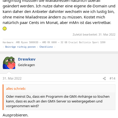
langfristig müssten die Mailadressen natürlich überall
geändert werden. Ich nutze daher eine eigene de-Domain und
kann daher den Anbieter dahinter wechseln wie ich lustig bin,
ohne meine Mailadresse ändern zu müssen. Kostet mich
natürlich paar Cents im Monat, aber mMn ist das vertretbar.
Zuletzt bearbeitet:
31. Mai 2022
Hardware: AMD Ryzen 5800X3D — AMD RX 6800 — 32 GB Crucial Ballistix Sport 3200
-
Beiträge richtig posten - Checkliste
-
Drewkev
Geizkragen
31. Mai 2022
#14
alles schrieb:
Oder meinst Du, dass ein Programm die GMX-Anhänge so löschen
kann, dass es auch an den GMX-Server so weitergegeben und
vorgenommen wird?
Ausprobieren.