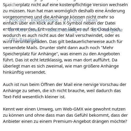
Speicherplatz nicht auf eine kostenpflichtige Version wechseln
Regeln
zu müssen. Nun hat man womöglich deshalb eine Änderung
vorgenommen und die Anhänge können nicht mehr so
Podcast
RAMageddon
RTX 5000 „Deals“
einfach über ein Klick auf das X-Symbol neben der Datei
entfernt werden. Entweder man lädt es auf die Cloud hoch,
RX 9000 „Deals“
Ideale Gaming-PCs
GPU-Rangliste
wodurch es auch nicht aus der Mail verschwindet, oder es
CPU-Rangliste
wird heruntergeladen. Das gilt bedauerlicherweise auch für
versendete Mails. Drunter steht dann auch noch "Mehr
Speicherplatz für Anhänge", was einem zu den Angeboten
führt. Das ist echt letztklassig, was man dort aufführt. Da
überlegt man es sich zweimal, wie man größere Anhänge
hinkünftig versendet.
Auch ist nun beim Öffnen der Mail eine nervige Vorschau der
Anhänge zu sehen, die ich nicht brauche, weil dadurch das
Text-Feld wesentlich kleiner ist.
Kennt wer einen Umweg, um Web-GMX wie gewohnt nutzen
zu können und ohne dass man das Gefühl bekommt, dass der
Anbieter einen zu einem Premium-Angebot drängen möchte?