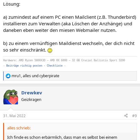
Lösung:
a) zumindest auf einem PC einen Mailclient (z.B. Thunderbird)
installieren zum Verwalten (aka Löschen der Anzhänge) und
daneben eben weiter den miesen Webmailer nutzen.
b) zu einem vernünftigen Maildienst wechseln, der dich nicht
so sehr einschränkt.
Hardware: AMD Ryzen 5800X3D — AMD RX 6800 — 32 GB Crucial Ballistix Sport 3200
-
Beiträge richtig posten - Checkliste
-
mru1
,
alles
und
cyberpirate
R
e
a
Drewkev
k
t
Geizkragen
i
o
n
31. Mai 2022
#9
e
n
alles schrieb:
:
Ich finde es schon erbärmlich, dass man es selbst bei einem