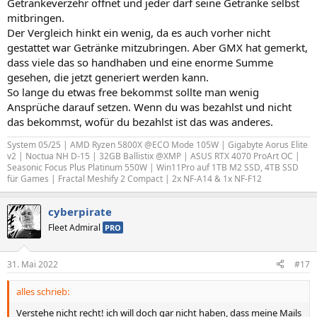
Getränkeverzehr öffnet und jeder darf seine Getränke selbst
mitbringen.
Der Vergleich hinkt ein wenig, da es auch vorher nicht
gestattet war Getränke mitzubringen. Aber GMX hat gemerkt,
dass viele das so handhaben und eine enorme Summe
gesehen, die jetzt generiert werden kann.
So lange du etwas free bekommst sollte man wenig
Ansprüche darauf setzen. Wenn du was bezahlst und nicht
das bekommst, wofür du bezahlst ist das was anderes.
System 05/25 | AMD Ryzen 5800X @ECO Mode 105W | Gigabyte Aorus Elite
v2 | Noctua NH D-15 | 32GB Ballistix @XMP | ASUS RTX 4070 ProArt OC |
Seasonic Focus Plus Platinum 550W | Win11Pro auf 1TB M2 SSD, 4TB SSD
für Games | Fractal Meshify 2 Compact | 2x NF-A14 & 1x NF-F12
cyberpirate
Fleet Admiral
PRO
31. Mai 2022
#17
alles schrieb:
Verstehe nicht recht! ich will doch gar nicht haben, dass meine Mails