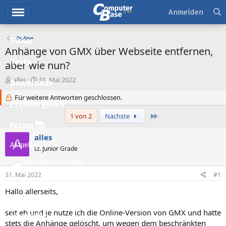
Hauptmenü
Anmelden
Online
Ticker
Anhänge von GMX über Webseite entfernen,
Tests
aber wie nun?
E
E
alles
31. Mai 2022
Downloads
r
r
s
Für weitere Antworten geschlossen.
s
Preisvergleich
t
t
e
e
Letzte
1 von 2
Nächste
l
l
Forum
l
l
alles
A
e
t
Aktuelles
Lt. Junior Grade
r
a
m
Empfohlene Inhalte
31. Mai 2022
#1
Neue Beiträge
Hallo allerseits,
Neueste Aktivitäten
seit eh und je nutze ich die Online-Version von GMX und hatte
Leserartikel
stets die Anhänge gelöscht, um wegen dem beschränkten