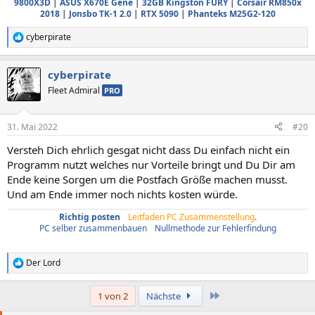
9800X3D
|
ASUS X670E Gene
|
32GB Kingston FURY
|
Corsair RM850x
2018
|
Jonsbo TK-1 2.0
|
RTX 5090
|
Phanteks M25G2-120
cyberpirate
R
e
a
cyberpirate
k
t
Fleet Admiral
PRO
i
o
n
31. Mai 2022
#20
e
n
Versteh Dich ehrlich gesgat nicht dass Du einfach nicht ein
:
Programm nutzt welches nur Vorteile bringt und Du Dir am
Ende keine Sorgen um die Postfach Größe machen musst.
Und am Ende immer noch nichts kosten würde.
Richtig posten
/
Leitfaden PC Zusammenstellung
.
PC selber zusammenbauen
/
Nullmethode zur Fehlerfindung
Der Lord
R
e
a
Letzte
1 von 2
Nächste
k
t