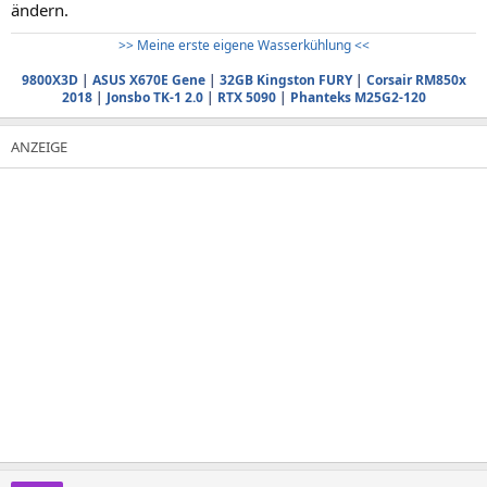
ändern.
>> Meine erste eigene Wasserkühlung <<
9800X3D
|
ASUS X670E Gene
|
32GB Kingston FURY
|
Corsair RM850x
2018
|
Jonsbo TK-1 2.0
|
RTX 5090
|
Phanteks M25G2-120