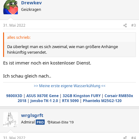
Drewkev
k
t
Geizkragen
i
o
n
31. Mai 2022
#3
e
n
alles schrieb:
:
Da überlegt man es sich zweimal, wie man größere Anhänge
hinkünftig versendet.
Es ist immer noch ein kostenloser Dienst.
Ich schau gleich nach..
>> Meine erste eigene Wasserkühlung <<
9800X3D
|
ASUS X670E Gene
|
32GB Kingston FURY
|
Corsair RM850x
2018
|
Jonsbo TK-1 2.0
|
RTX 5090
|
Phanteks M25G2-120
wrglsgrft
Admiral
PRO
🎅Rätsel-Elite ’19
31. Mai 2022
#4