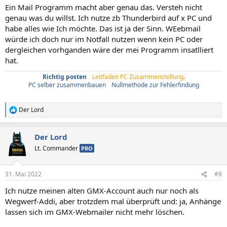
Ein Mail Programm macht aber genau das. Versteh nicht
genau was du willst. Ich nutze zb Thunderbird auf x PC und
habe alles wie Ich möchte. Das ist ja der Sinn. WEebmail
würde ich doch nur im Notfall nutzen wenn kein PC oder
dergleichen vorhganden wäre der mei Programm insatlliert
hat.
Richtig posten
/
Leitfaden PC Zusammenstellung
.
PC selber zusammenbauen
/
Nullmethode zur Fehlerfindung
Der Lord
R
e
a
Der Lord
k
t
Lt. Commander
PRO
i
o
n
31. Mai 2022
#8
e
n
Ich nutze meinen alten GMX-Account auch nur noch als
:
Wegwerf-Addi, aber trotzdem mal überprüft und: ja, Anhänge
lassen sich im GMX-Webmailer nicht mehr löschen.