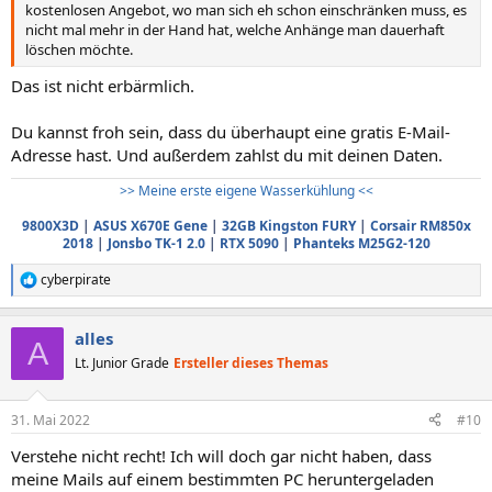
kostenlosen Angebot, wo man sich eh schon einschränken muss, es
nicht mal mehr in der Hand hat, welche Anhänge man dauerhaft
löschen möchte.
Das ist nicht erbärmlich.
Du kannst froh sein, dass du überhaupt eine gratis E-Mail-
Adresse hast. Und außerdem zahlst du mit deinen Daten.
>> Meine erste eigene Wasserkühlung <<
9800X3D
|
ASUS X670E Gene
|
32GB Kingston FURY
|
Corsair RM850x
2018
|
Jonsbo TK-1 2.0
|
RTX 5090
|
Phanteks M25G2-120
cyberpirate
R
e
a
alles
k
A
t
Lt. Junior Grade
Ersteller dieses Themas
i
o
n
31. Mai 2022
#10
e
n
Verstehe nicht recht! Ich will doch gar nicht haben, dass
:
meine Mails auf einem bestimmten PC heruntergeladen