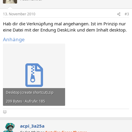
13. November 2010
#3
Hab dir die Verknüpfung mal angehangen. Ist im Prinzip nur
eine Datei mit der Endung DeskLink und dem Inhalt desktop.
Anhänge
Desktop (create shortcut).zip
209 Bytes · Aufrufe: 185
🐱
acpi_3a25a