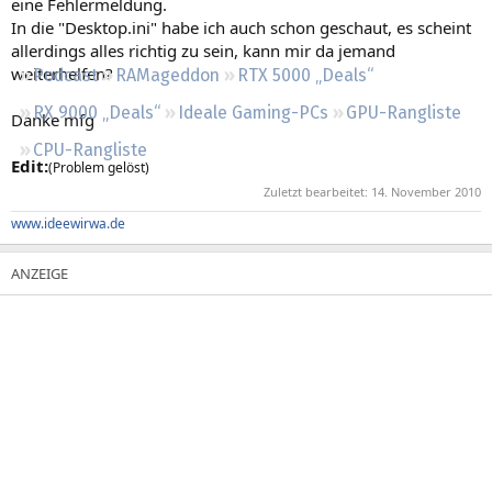
eine Fehlermeldung.
Regeln
In die "Desktop.ini" habe ich auch schon geschaut, es scheint
allerdings alles richtig zu sein, kann mir da jemand
weiterhelfen?
Podcast
RAMageddon
RTX 5000 „Deals“
RX 9000 „Deals“
Ideale Gaming-PCs
GPU-Rangliste
Danke mfg
CPU-Rangliste
Edit:
(Problem gelöst)
Zuletzt bearbeitet:
14. November 2010
www.ideewirwa.de