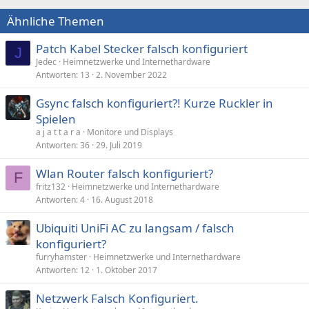
Ähnliche Themen
Patch Kabel Stecker falsch konfiguriert
J
Jedec
Heimnetzwerke und Internethardware
Antworten
13
2. November 2022
Gsync falsch konfiguriert?! Kurze Ruckler in
Spielen
a j a t t a r a
Monitore und Displays
Antworten
36
29. Juli 2019
Wlan Router falsch konfiguriert?
F
fritz132
Heimnetzwerke und Internethardware
Antworten
4
16. August 2018
Ubiquiti UniFi AC zu langsam / falsch
konfiguriert?
furryhamster
Heimnetzwerke und Internethardware
Antworten
12
1. Oktober 2017
Netzwerk Falsch Konfiguriert.