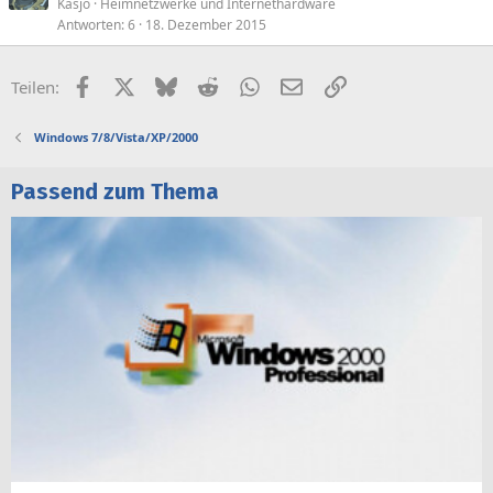
Kasjo
Heimnetzwerke und Internethardware
Antworten
6
18. Dezember 2015
Facebook
X (Twitter)
Bluesky
Reddit
WhatsApp
E-Mail
Link
Teilen:
Windows 7/8/Vista/XP/2000
Passend zum Thema