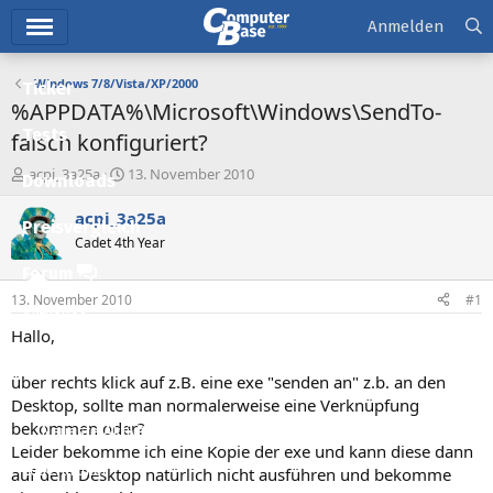
Hauptmenü
Anmelden
Windows 7/8/Vista/XP/2000
Ticker
%APPDATA%\Microsoft\Windows\SendTo-
Tests
falsch konfiguriert?
E
E
acpi_3a25a
13. November 2010
Downloads
r
r
s
s
acpi_3a25a
Preisvergleich
t
t
Cadet 4th Year
e
e
l
l
Forum
l
l
13. November 2010
#1
e
t
Aktuelles
r
a
Hallo,
m
Empfohlene Inhalte
über rechts klick auf z.B. eine exe "senden an" z.b. an den
Neue Beiträge
Desktop, sollte man normalerweise eine Verknüpfung
bekommen oder?
Neueste Aktivitäten
Leider bekomme ich eine Kopie der exe und kann diese dann
Leserartikel
auf dem Desktop natürlich nicht ausführen und bekomme