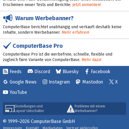
Erscheinen neuer Tests und Berichte:
Jetzt anmelden!
Warum Werbebanner?
ComputerBase berichtet unabhängig und verkauft deshalb keine
Inhalte, sondern Werbebanner.
Mehr erfahren!
ComputerBase Pro
ComputerBase Pro ist die werbefreie, schnelle, flexible und
zugleich faire Variante von ComputerBase.
Mehr dazu!
Feeds
Discord
Bluesky
Facebook
Google News
Instagram
Mastodon
X
YouTube
Einstellungen und
Probleme mit einem
Layout-Umschalter
Werbebanner?
© 1999–2026 ComputerBase GmbH
Impressum
Kontakt
Mediadaten
Vertrag widerrufen