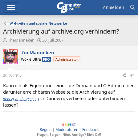
Hauptmenü
Anmelden
Webseiten und soziale Netzwerke
Ticker
Archivierung auf archive.org verhindern?
Tests
E
E
TheManneken
30. Juli 2007
r
r
Downloads
s
s
TheManneken
t
t
Wokie Ultra
PRO
Administrator
e
e
Preisvergleich
l
l
l
l
30. Juli 2007
#1
Forum
e
t
r
a
Kann ich als Eigentümer einer .de-Domain und C-Admin einer
Aktuelles
m
darunter erreichbaren Webseite die Archivierung auf
www.archive.org
verhindern, verbieten oder unterbinden
Empfohlene Inhalte
lassen?
Neue Beiträge
ComputerBase soll Menschen verbinden, dafür wesentlich sind Anstand und
Neueste Aktivitäten
R
E
S
P
E
K
T
Regeln
|
Moderatoren
|
Feedback
Leserartikel
Fragen, Sorgen, Nöte, Anträge? Bitte DM!