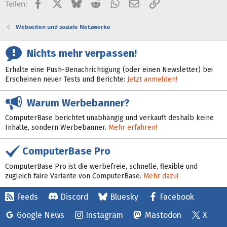
Facebook
X (Twitter)
Bluesky
Reddit
WhatsApp
E-Mail
Link
Teilen:
Webseiten und soziale Netzwerke
Nichts mehr verpassen!
Erhalte eine Push-Benachrichtigung (oder einen Newsletter) bei
Erscheinen neuer Tests und Berichte:
Jetzt anmelden!
Warum Werbebanner?
ComputerBase berichtet unabhängig und verkauft deshalb keine
Inhalte, sondern Werbebanner.
Mehr erfahren!
ComputerBase Pro
ComputerBase Pro ist die werbefreie, schnelle, flexible und
zugleich faire Variante von ComputerBase.
Mehr dazu!
Feeds
Discord
Bluesky
Facebook
Google News
Instagram
Mastodon
X