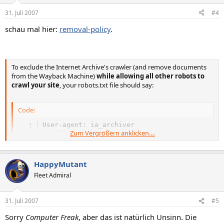
31. Juli 2007
#4
schau mal hier:
removal-policy
.
To exclude the Internet Archive's crawler (and remove documents
from the Wayback Machine)
while allowing all other robots to
crawl your site
, your robots.txt file should say:
Code:
User-agent: ia_archiver

Zum Vergrößern anklicken....
Disallow: /
HappyMutant
Fleet Admiral
31. Juli 2007
#5
Sorry
Computer Freak
, aber das ist natürlich Unsinn. Die