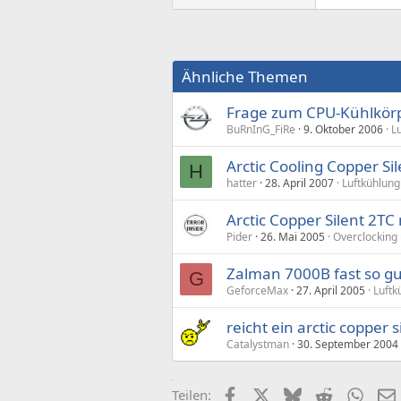
Ähnliche Themen
Frage zum CPU-Kühlkörper
BuRnInG_FiRe
9. Oktober 2006
L
Arctic Cooling Copper Si
H
hatter
28. April 2007
Luftkühlung
Arctic Copper Silent 2TC
Pider
26. Mai 2005
Overclocking
Zalman 7000B fast so gut
G
GeforceMax
27. April 2005
Luftk
reicht ein arctic copper 
Catalystman
30. September 2004
Facebook
X (Twitter)
Bluesky
Reddit
What
Teilen: