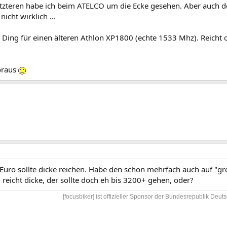
etzteren habe ich beim ATELCO um die Ecke gesehen. Aber auch d
icht wirklich ...
Ding für einen älteren Athlon XP1800 (echte 1533 Mhz). Reicht de
oraus
 Euro sollte dicke reichen. Habe den schon mehrfach auch auf "g
 reicht dicke, der sollte doch eh bis 3200+ gehen, oder?
[focusbiker] ist offizieller Sponsor der Bundesrepublik Deuts