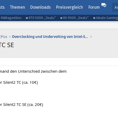
sts
Themen
Downloads
Preisvergleich
Forum
A
RAMageddon
RTX 5000 „Deals“
RX 9000 „Deals“
Ideale Gamin
 CPUs
Overclocking und Undervolting von Intel-Systemen
TC SE
mand den Unterschied zwischen dem
r Silent2 TC (ca. 10€)
r Silent2 TC SE (ca. 20€)