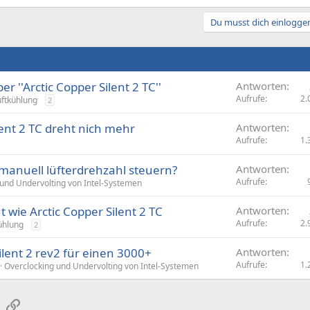
Du musst dich einloggen
 ''Arctic Copper Silent 2 TC''
Antworten
Aufrufe
2.
uftkühlung
2
lent 2 TC dreht nich mehr
Antworten
Aufrufe
1.
 manuell lüfterdrehzahl steuern?
Antworten
Aufrufe
 und Undervolting von Intel-Systemen
 wie Arctic Copper Silent 2 TC
Antworten
Aufrufe
2.
ühlung
2
silent 2 rev2 für einen 3000+
Antworten
Aufrufe
1.
Overclocking und Undervolting von Intel-Systemen
sApp
E-Mail
Link