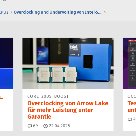
 CPUs
Overclocking und Undervolting von Intel-Systemen
CORE 200S BOOST
OCC
E
Overclocking von Arrow Lake
Tes
für mehr Leistung unter
unt
Garantie
4
Kommentare
69
22.04.2025