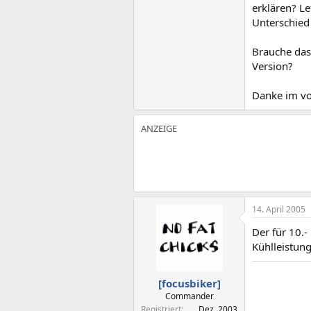
erklären? L
Unterschied n
Brauche das 
Version?
Danke im v
14. April 2005
Der für 10.-
Kühlleistung
[focusbiker]
Commander
Registriert
Dez. 2003