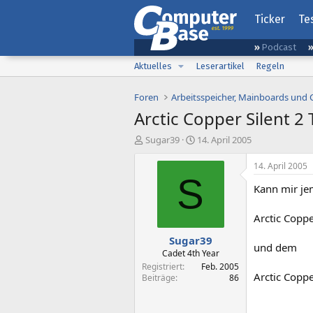
Ticker
Te
Podcast
Aktuelles
Leserartikel
Regeln
Foren
Arbeitsspeicher, Mainboards und
Arctic Copper Silent 2 
E
E
Sugar39
14. April 2005
r
r
s
s
14. April 2005
t
t
S
Kann mir je
e
e
l
l
l
l
Arctic Coppe
e
t
Sugar39
r
a
und dem
m
Cadet 4th Year
Registriert
Feb. 2005
Arctic Coppe
Beiträge
86