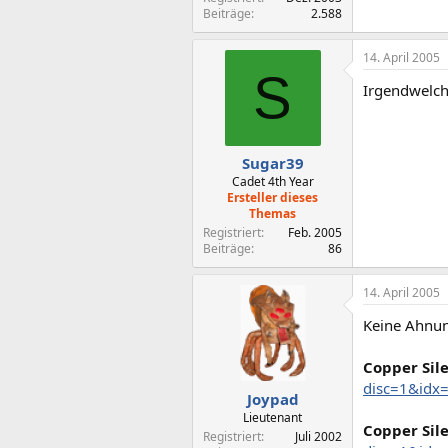
Beiträge
2.588
14. April 2005
S
Irgendwelche
Sugar39
Cadet 4th Year
Ersteller dieses
Themas
Registriert
Feb. 2005
Beiträge
86
14. April 2005
Keine Ahnung
Copper Sile
disc=1&idx
Joypad
Lieutenant
Copper Sile
Registriert
Juli 2002