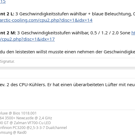
=15
nt 2 L:
3 Geschwindigkeitsstufen wählbar + blaue Beleuchtung, 0.
arctic-cooling.com/cpu2.php?disc=1&idx=14
nt 2 M:
3 Geschwindigkeitsstufen wählbar, 0.5 / 1.2 / 2.0 Sone
h
m/cpu2.php?disc=1&idx=17
 du den leistesten willst musste einen nehmen der Geschwindigk
 Signatur.
Rev. 2 des CPU-Kühlers. Er hat einen überarbeiteten Lüfter mit ne
luxe @ Bios 1018.001
4 3500+ Newcastle @ 2,4 GHz
00 GT @ Zalman VF700-Cu LED
Infinion PC3200 @2,5-3-3-7 Dualchannel
amsung @ Raid0