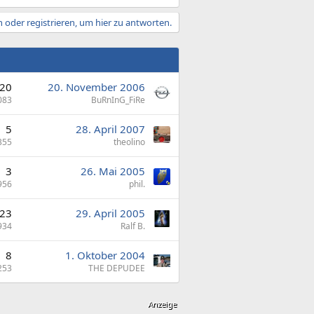
 oder registrieren, um hier zu antworten.
20
20. November 2006
083
BuRnInG_FiRe
5
28. April 2007
355
theolino
3
26. Mai 2005
956
phil.
23
29. April 2005
934
Ralf B.
8
1. Oktober 2004
253
THE DEPUDEE