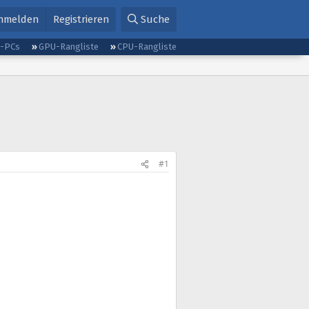
nmelden
Registrieren
Suche
g-PCs
GPU-Rangliste
CPU-Rangliste
#1