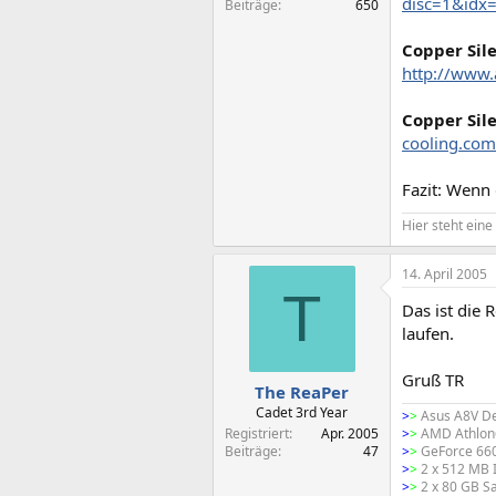
disc=1&idx
Beiträge
650
Copper Sile
http://www.
Copper Sile
cooling.co
Fazit: Wenn
Hier steht eine
14. April 2005
T
Das ist die 
laufen.
Gruß TR
The ReaPer
Cadet 3rd Year
>
>
Asus A8V De
Registriert
Apr. 2005
>
>
AMD Athlon6
Beiträge
47
>
>
GeForce 66
>
>
2 x 512 MB 
>
>
2 x 80 GB S