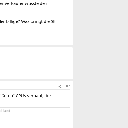
er Verkäufer wusste den
r billige? Was bringt die SE
#2
rößeren" CPUs verbaut, die
chland​