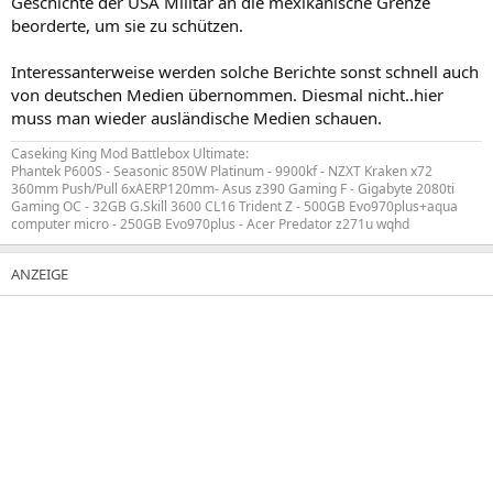
Geschichte der USA Militär an die mexikanische Grenze
beorderte, um sie zu schützen.
Interessanterweise werden solche Berichte sonst schnell auch
von deutschen Medien übernommen. Diesmal nicht..hier
muss man wieder ausländische Medien schauen.
Caseking King Mod Battlebox Ultimate:
Phantek P600S - Seasonic 850W Platinum - 9900kf - NZXT Kraken x72
360mm Push/Pull 6xAERP120mm- Asus z390 Gaming F - Gigabyte 2080ti
Gaming OC - 32GB G.Skill 3600 CL16 Trident Z - 500GB Evo970plus+aqua
computer micro - 250GB Evo970plus - Acer Predator z271u wqhd