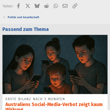
Facebook
X (Twitter)
Bluesky
Reddit
WhatsApp
E-Mail
Link
Teilen:
Politik und Gesellschaft
Passend zum Thema
ERSTE BILANZ NACH 3 MONATEN
Australiens Social-Media-Verbot zeigt kaum
Wirkung