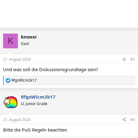
knoxxi
K
Gast
21. August 2020
#2
Und was soll die Diskussionsgrundlage sein?
RfgsWlcm2k17
R
e
a
RfgsWlcm2k17
k
t
Lt. Junior Grade
i
o
n
21. August 2020
#3
e
n
Bitte die PuG Regeln beachten
: