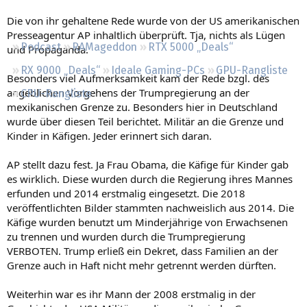
Regeln
Die von ihr gehaltene Rede wurde von der US amerikanischen
Presseagentur AP inhaltlich überprüft. Tja, nichts als Lügen
Podcast
RAMageddon
RTX 5000 „Deals“
und Propaganda.
RX 9000 „Deals“
Ideale Gaming-PCs
GPU-Rangliste
Besonders viel Aufmerksamkeit kam der Rede bzgl. des
angeblichen Vorgehens der Trumpregierung an der
CPU-Rangliste
mexikanischen Grenze zu. Besonders hier in Deutschland
wurde über diesen Teil berichtet. Militär an die Grenze und
Kinder in Käfigen. Jeder erinnert sich daran.
AP stellt dazu fest. Ja Frau Obama, die Käfige für Kinder gab
es wirklich. Diese wurden durch die Regierung ihres Mannes
erfunden und 2014 erstmalig eingesetzt. Die 2018
veröffentlichten Bilder stammten nachweislich aus 2014. Die
Käfige wurden benutzt um Minderjährige von Erwachsenen
zu trennen und wurden durch die Trumpregierung
VERBOTEN. Trump erließ ein Dekret, dass Familien an der
Grenze auch in Haft nicht mehr getrennt werden dürften.
Weiterhin war es ihr Mann der 2008 erstmalig in der