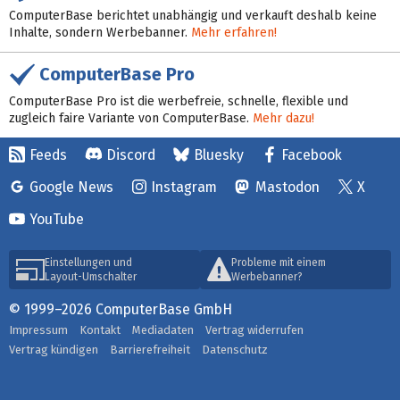
ComputerBase berichtet unabhängig und verkauft deshalb keine
Inhalte, sondern Werbebanner.
Mehr erfahren!
ComputerBase Pro
ComputerBase Pro ist die werbefreie, schnelle, flexible und
zugleich faire Variante von ComputerBase.
Mehr dazu!
Feeds
Discord
Bluesky
Facebook
Google News
Instagram
Mastodon
X
YouTube
Einstellungen und
Probleme mit einem
Layout-Umschalter
Werbebanner?
© 1999–2026 ComputerBase GmbH
Impressum
Kontakt
Mediadaten
Vertrag widerrufen
Vertrag kündigen
Barrierefreiheit
Datenschutz