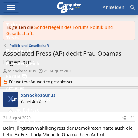
Hauptmenü
Anmelden
Ticker
Es gelten die
Sonderregeln des Forums Politik und
Gesellschaft
.
Tests
Politik und Gesellschaft
Downloads
Associated Press (AP) deckt Frau Obamas
Lügen auf
Preisvergleich
E
E
xSnackosaurus
21. August 2020
r
r
Forum
s
Für weitere Antworten geschlossen.
s
t
t
Aktuelles
e
e
xSnackosaurus
X
l
l
Empfohlene Inhalte
Cadet 4th Year
l
l
e
t
Neue Beiträge
r
a
21. August 2020
#1
m
Neueste Aktivitäten
Beim jüngsten Wahlkongress der Demokraten hatte auch die
Leserartikel
liebe Ex First Lady Michelle Obama ihren Auftritt.