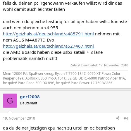
falls du deinen pc irgendwann verkaufen willst wird dir das
wohl damit auch leichter fallen
und wenn du gleiche leistung für billiger haben willst kannste
auch nen phenom ii x4 955
http://geizhals.at/deutschland/a485791.html
nehmen mit
nem ASUS M4A87TD Evo
http://geizhals.at/deutschland/a527467.html
die AMD Boards haben diese usb3 sataiii + 8 lane
problematik nämlich nicht!
Zuletzt bearbeitet:
19. November 2010
Mein 1200€ P/L Spaßwerkzeug: Ryzen 7 7700 184€, 9070 XT PowerColor
Reaper 619€, ASRock B850 Pro-A 151€, 32 GB DDR5-6000 Patriot Viper 81€,
be quiet! Pure Base 500 DX 89€, be quiet! Pure Power 12 750 W 86€
gerf2008
G
Lieutenant
19. November 2010
#4
da du deiner jetztigen cpu nach zu urteilen oc betreiben