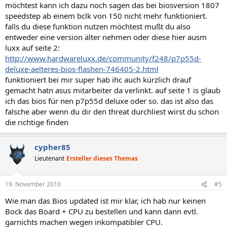
möchtest kann ich dazu noch sagen das bei biosversion 1807
speedstep ab einem bclk von 150 nicht mehr funktioniert.
falls du diese funktion nutzen möchtest mußt du also
entweder eine version älter nehmen oder diese hier ausm
luxx auf seite 2:
http://www.hardwareluxx.de/community/f248/p7p55d-
deluxe-aelteres-bios-flashen-746405-2.html
funktioniert bei mir super hab ihc auch kürzlich drauf
gemacht hatn asus mitarbeiter da verlinkt. auf seite 1 is glaub
ich das bios für nen p7p55d deluxe oder so. das ist also das
falsche aber wenn du dir den threat durchliest wirst du schon
die richtige finden
cypher85
Lieutenant
Ersteller dieses Themas
19. November 2010
#5
Wie man das Bios updated ist mir klar, ich hab nur keinen
Bock das Board + CPU zu bestellen und kann dann evtl.
garnichts machen wegen inkompatibler CPU.