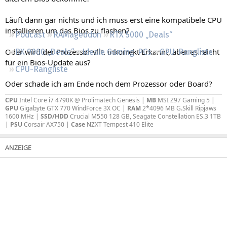
Regeln
Läuft dann gar nichts und ich muss erst eine kompatibele CPU
installieren um das Bios zu flashen?
Podcast
RAMageddon
RTX 5000 „Deals“
Oder wird der Prozessor vllt. inkorrekt Erkannt, aber es reicht
RX 9000 „Deals“
Ideale Gaming-PCs
GPU-Rangliste
für ein Bios-Update aus?
CPU-Rangliste
Oder schade ich am Ende noch dem Prozessor oder Board?
CPU
Intel Core i7 4790K @ Prolimatech Genesis |
MB
MSI Z97 Gaming 5 |
GPU
Gigabyte GTX 770 WindForce 3X OC |
RAM
2*4096 MB G.Skill Ripjaws
1600 MHz |
SSD/HDD
Crucial M550 128 GB, Seagate Constellation ES.3 1TB
|
PSU
Corsair AX750 |
Case
NZXT Tempest 410 Elite