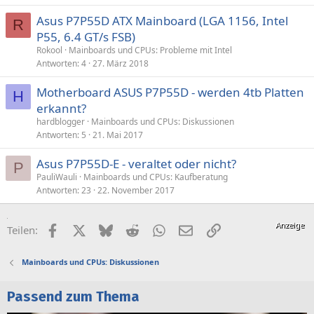
Asus P7P55D ATX Mainboard (LGA 1156, Intel
R
P55, 6.4 GT/s FSB)
Rokool
Mainboards und CPUs: Probleme mit Intel
Antworten
4
27. März 2018
Motherboard ASUS P7P55D - werden 4tb Platten
H
erkannt?
hardblogger
Mainboards und CPUs: Diskussionen
Antworten
5
21. Mai 2017
Asus P7P55D-E - veraltet oder nicht?
P
PauliWauli
Mainboards und CPUs: Kaufberatung
Antworten
23
22. November 2017
Facebook
X (Twitter)
Bluesky
Reddit
WhatsApp
E-Mail
Link
Teilen:
Mainboards und CPUs: Diskussionen
Passend zum Thema