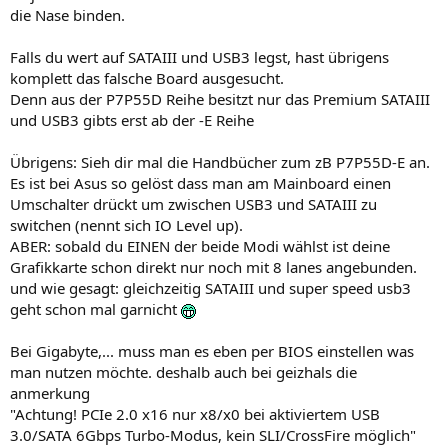
die Nase binden.
Falls du wert auf SATAIII und USB3 legst, hast übrigens
komplett das falsche Board ausgesucht.
Denn aus der P7P55D Reihe besitzt nur das Premium SATAIII
und USB3 gibts erst ab der -E Reihe
Übrigens: Sieh dir mal die Handbücher zum zB P7P55D-E an.
Es ist bei Asus so gelöst dass man am Mainboard einen
Umschalter drückt um zwischen USB3 und SATAIII zu
switchen (nennt sich IO Level up).
ABER: sobald du EINEN der beide Modi wählst ist deine
Grafikkarte schon direkt nur noch mit 8 lanes angebunden.
und wie gesagt: gleichzeitig SATAIII und super speed usb3
geht schon mal garnicht
Bei Gigabyte,... muss man es eben per BIOS einstellen was
man nutzen möchte. deshalb auch bei geizhals die
anmerkung
"Achtung! PCIe 2.0 x16 nur x8/x0 bei aktiviertem USB
3.0/SATA 6Gbps Turbo-Modus, kein SLI/CrossFire möglich"