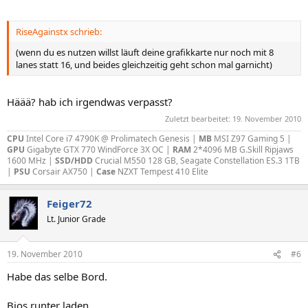
RiseAgainstx schrieb:
(wenn du es nutzen willst läuft deine grafikkarte nur noch mit 8
lanes statt 16, und beides gleichzeitig geht schon mal garnicht)
Häää? hab ich irgendwas verpasst?
Zuletzt bearbeitet:
19. November 2010
CPU
Intel Core i7 4790K @ Prolimatech Genesis |
MB
MSI Z97 Gaming 5 |
GPU
Gigabyte GTX 770 WindForce 3X OC |
RAM
2*4096 MB G.Skill Ripjaws
1600 MHz |
SSD/HDD
Crucial M550 128 GB, Seagate Constellation ES.3 1TB
|
PSU
Corsair AX750 |
Case
NZXT Tempest 410 Elite
Feiger72
Lt. Junior Grade
19. November 2010
#6
Habe das selbe Bord.
Bios runter laden.