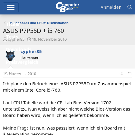
Hauptmenü
Anmelden
Mainboards und CPUs: Diskussionen
Ticker
ASUS P7P55D + i5 760
Tests
E
E
cypher85
19. November 2010
r
r
Downloads
s
s
cypher85
t
t
Lieutenant
e
e
Preisvergleich
l
l
l
l
19. November 2010
#1
Forum
e
t
r
a
Ich plane den Betrieb eines ASUS P7P55D im Zusammenspiel
Aktuelles
m
mit einem Intel Core i5-760.
Empfohlene Inhalte
Laut CPU Tabelle wird die CPU ab Bios-Version 1702
Neue Beiträge
unterstützt. Nun weiss ich aber nicht welche Bios-Version das
Board haben wird, wenn ich es geliefert bekomme.
Neueste Aktivitäten
Meine Frage ist nun, was passsiert, wenn ich ein Board mit
Leserartikel
älterem Bios bekomme?