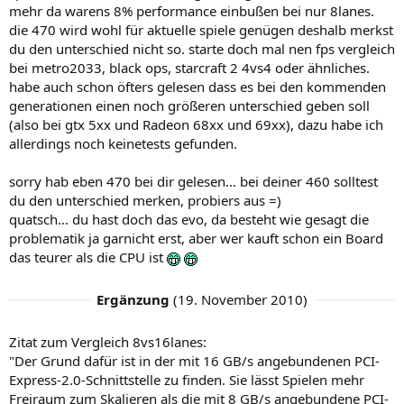
mehr da warens 8% performance einbußen bei nur 8lanes.
die 470 wird wohl für aktuelle spiele genügen deshalb merkst
du den unterschied nicht so. starte doch mal nen fps vergleich
bei metro2033, black ops, starcraft 2 4vs4 oder ähnliches.
habe auch schon öfters gelesen dass es bei den kommenden
generationen einen noch größeren unterschied geben soll
(also bei gtx 5xx und Radeon 68xx und 69xx), dazu habe ich
allerdings noch keinetests gefunden.
sorry hab eben 470 bei dir gelesen... bei deiner 460 solltest
du den unterschied merken, probiers aus =)
quatsch... du hast doch das evo, da besteht wie gesagt die
problematik ja garnicht erst, aber wer kauft schon ein Board
das teurer als die CPU ist
Ergänzung
(
19. November 2010
)
Zitat zum Vergleich 8vs16lanes:
"Der Grund dafür ist in der mit 16 GB/s angebundenen PCI-
Express-2.0-Schnittstelle zu finden. Sie lässt Spielen mehr
Freiraum zum Skalieren als die mit 8 GB/s angebundene PCI-