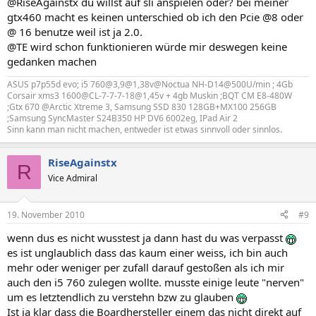
@RiseAgainstx du willst auf sli anspielen oder? bei meiner
gtx460 macht es keinen unterschied ob ich den Pcie @8 oder
@ 16 benutze weil ist ja 2.0.
@TE wird schon funktionieren würde mir deswegen keine
gedanken machen
ASUS p7p55d evo; i5 760@3,9@1,38v@Noctua NH-D14@500U/min ; 4Gb
Corsair xms3 1600@CL-7-7-7-18@1,45v + 4gb Muskin ;BQT CM E8-480W
;Gtx 670 @Arctic Xtreme 3, Samsung SSD 830 128GB+MX100 256GB
;Samsung SyncMaster S24B350 HP DV6 6002eg, IPad Air 2
Sinn kann man nicht machen, entweder ist etwas sinnvoll oder sinnlos.
RiseAgainstx
R
Vice Admiral
19. November 2010
#9
wenn dus es nicht wusstest ja dann hast du was verpasst
es ist unglaublich dass das kaum einer weiss, ich bin auch
mehr oder weniger per zufall darauf gestoßen als ich mir
auch den i5 760 zulegen wollte. musste einige leute "nerven"
um es letztendlich zu verstehn bzw zu glauben
Ist ja klar dass die Boardhersteller einem das nicht direkt auf