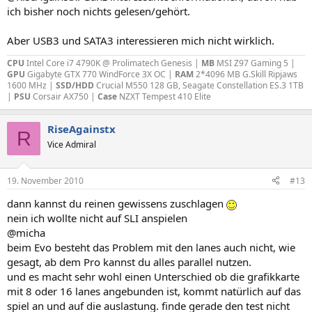
ich bisher noch nichts gelesen/gehört.
Aber USB3 und SATA3 interessieren mich nicht wirklich.
CPU
Intel Core i7 4790K @ Prolimatech Genesis |
MB
MSI Z97 Gaming 5 |
GPU
Gigabyte GTX 770 WindForce 3X OC |
RAM
2*4096 MB G.Skill Ripjaws
1600 MHz |
SSD/HDD
Crucial M550 128 GB, Seagate Constellation ES.3 1TB
|
PSU
Corsair AX750 |
Case
NZXT Tempest 410 Elite
RiseAgainstx
R
Vice Admiral
19. November 2010
#13
dann kannst du reinen gewissens zuschlagen
nein ich wollte nicht auf SLI anspielen
@micha
beim Evo besteht das Problem mit den lanes auch nicht, wie
gesagt, ab dem Pro kannst du alles parallel nutzen.
und es macht sehr wohl einen Unterschied ob die grafikkarte
mit 8 oder 16 lanes angebunden ist, kommt natürlich auf das
spiel an und auf die auslastung. finde gerade den test nicht