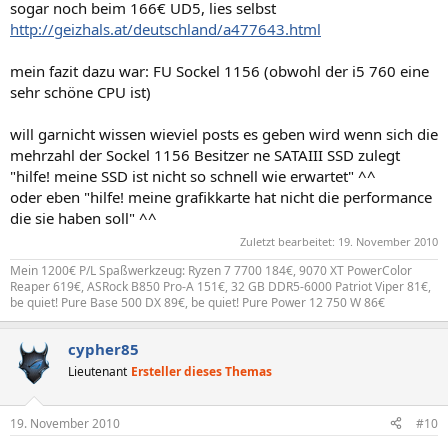
sogar noch beim 166€ UD5, lies selbst
http://geizhals.at/deutschland/a477643.html
mein fazit dazu war: FU Sockel 1156 (obwohl der i5 760 eine
sehr schöne CPU ist)
will garnicht wissen wieviel posts es geben wird wenn sich die
mehrzahl der Sockel 1156 Besitzer ne SATAIII SSD zulegt
"hilfe! meine SSD ist nicht so schnell wie erwartet" ^^
oder eben "hilfe! meine grafikkarte hat nicht die performance
die sie haben soll" ^^
Zuletzt bearbeitet:
19. November 2010
Mein 1200€ P/L Spaßwerkzeug: Ryzen 7 7700 184€, 9070 XT PowerColor
Reaper 619€, ASRock B850 Pro-A 151€, 32 GB DDR5-6000 Patriot Viper 81€,
be quiet! Pure Base 500 DX 89€, be quiet! Pure Power 12 750 W 86€
cypher85
Lieutenant
Ersteller dieses Themas
19. November 2010
#10