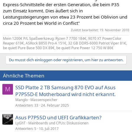
Express-Schnittstelle der ersten Generation, die beim P35
zum Einsatz kommt. Dies äußert sich in
Leistungssteigerungen von etwa 23 Prozent bei Oblivion und
circa 20 Prozent bei World in Conflict"
Zuletzt bearbeitet:
19. November 2010
Mein 1200€ P/L Spaßwerkzeug: Ryzen 7 7700 184€, 9070 XT PowerColor
Reaper 619€, ASRock B850 Pro-A 151€, 32 GB DDR5-6000 Patriot Viper 81€,
be quiet! Pure Base 500 DX 89€, be quiet! Pure Power 12 750 W 86€
Du musst dich einloggen oder registrieren, um hier zu antworten.
Ähnliche Themen
SSD Platte 2 TB Samsung 870 EVO auf Asus
M
P7P55D-E Motherboard wird nicht erkannt.
Manglo
Massenspeicher
Antworten
33
24. Februar 2025
Asus P7P55D und UEFI Grafikkarten?
LyGhT
Mainboards und CPUs: Diskussionen
Antworten
5
10. Juli 2017