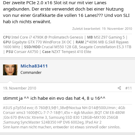
Der zweite PCIe 2.0 x16 Slot ist nur mit vier Lanes
angebunden. Der erste verwendet doch bei einer Nutzung
von nur einer Grafikkarte die vollen 16 Lanes??? Und von SLI
hab ich nichts erwähnt.
Zuletzt bearbeitet:
19. November 2010
CPU
Intel Core i7 4790K @ Prolimatech Genesis |
MB
MSI Z97 Gaming 5 |
GPU
Gigabyte GTX 770 WindForce 3X OC |
RAM
2*4096 MB G.Skill Ripjaws
1600 MHz |
SSD/HDD
Crucial M550 128 GB, Seagate Constellation ES.3 1TB
|
PSU
Corsair AX750 |
Case
NZXT Tempest 410 Elite
Micha83411
Commander
19. November 2010
#11
stimmt ja ^^ ich habe ein evo das hat 4, 8 u 16^^
ASUS p7p55d evo; i5 760@3,9@1,38v@Noctua NH-D14@500U/min ; 4Gb
Corsair xms3 1600@CL-7-7-7-18@1,45v + 4gb Muskin ;BQT CM E8-480W
;Gtx 670 @Arctic Xtreme 3, Samsung SSD 830 128GB+MX100 256GB
;Samsung SyncMaster S24B350 HP DV6 6002eg, IPad Air 2
Sinn kann man nicht machen, entweder ist etwas sinnvoll oder sinnlos.