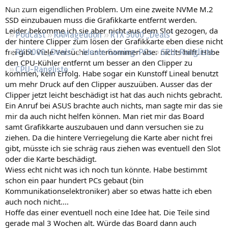
Regeln
Nun zum eigendlichen Problem. Um eine zweite NVMe M.2
SSD einzubauen muss die Grafikkarte entfernt werden.
Leider bekomme ich sie aber nicht aus dem Slot gezogen, da
Podcast
RAMageddon
RTX 5000 „Deals“
der hintere Clipper zum lösen der Grafikkarte eben diese nicht
frei gibt. Viele Versuche unternommen aber nichts hilft. Habe
RX 9000 „Deals“
Ideale Gaming-PCs
GPU-Rangliste
den CPU-Kühler entfernt um besser an den Clipper zu
CPU-Rangliste
kommen, kein Erfolg. Habe sogar ein Kunstoff Lineal benutzt
um mehr Druck auf den Clipper auszuüben. Ausser das der
Clipper jetzt leicht beschädigt ist hat das auch nichts gebracht.
Ein Anruf bei ASUS brachte auch nichts, man sagte mir das sie
mir da auch nicht helfen können. Man riet mir das Board
samt Grafikkarte auszubauen und dann versuchen sie zu
ziehen. Da die hintere Verriegelung die Karte aber nicht frei
gibt, müsste ich sie schräg raus ziehen was eventuell den Slot
oder die Karte beschädigt.
Wiess echt nicht was ich noch tun könnte. Habe bestimmt
schon ein paar hundert PCs gebaut (bin
Kommunikationselektroniker) aber so etwas hatte ich eben
auch noch nicht....
Hoffe das einer eventuell noch eine Idee hat. Die Teile sind
gerade mal 3 Wochen alt. Würde das Board dann auch