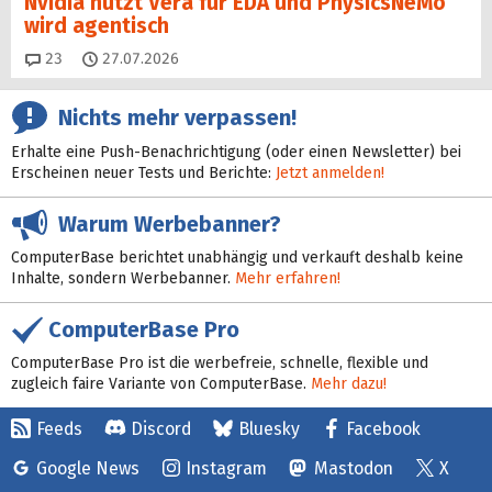
Nvidia nutzt Vera für EDA und PhysicsNeMo
wird agentisch
Kommentare
23
27.07.2026
Nichts mehr verpassen!
Erhalte eine Push-Benachrichtigung (oder einen Newsletter) bei
Erscheinen neuer Tests und Berichte:
Jetzt anmelden!
Warum Werbebanner?
ComputerBase berichtet unabhängig und verkauft deshalb keine
Inhalte, sondern Werbebanner.
Mehr erfahren!
ComputerBase Pro
ComputerBase Pro ist die werbefreie, schnelle, flexible und
zugleich faire Variante von ComputerBase.
Mehr dazu!
Feeds
Discord
Bluesky
Facebook
Google News
Instagram
Mastodon
X