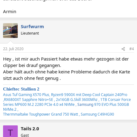
Armin
Surfwurm
Lieutenant
22. Juli 2020
#4
Hey , ist mir auch Passiert habe etwas mehr gezogen ist der
clipper bei drauf gegangen.
Aber hält auch ohne habe keine Probleme dadurch die Karte
sitzt auch ohne fest genug .
Chieftec Stallion 2
Asus Tuf Gaming X570 Plus
,
Ryzen9 5900X mit Deep Cool Captain 240Pro
,RX6800XT Sapphire Nitro+SE , 2x16GB G.Skill 3600Mhz , 1TB Corsair Force
Series MP600 M.2 2280 PCIe 4.0 x4 NVMe ,
Samsung
970 EVO Plus 500GB
NVMe.2 ,
Thermmaltake Toughpower Grand 750 Watt , Samsung C49HG90
Tails 2.0
T
Gast