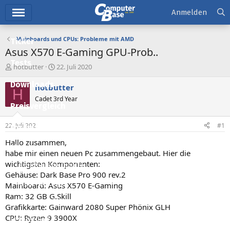
Hauptmenü
Anmelden
Mainboards und CPUs: Probleme mit AMD
Ticker
Asus X570 E-Gaming GPU-Prob..
Tests
E
E
hotbutter
22. Juli 2020
r
r
Downloads
s
s
hotbutter
H
t
t
Cadet 3rd Year
e
e
Preisvergleich
l
l
l
l
22. Juli 2020
#1
Forum
e
t
r
a
Hallo zusammen,
Aktuelles
m
habe mir einen neuen Pc zusammengebaut. Hier die
wichtigsten Komponenten:
Empfohlene Inhalte
Gehäuse: Dark Base Pro 900 rev.2
Neue Beiträge
Mainboard: Asus X570 E-Gaming
Ram: 32 GB G.Skill
Neueste Aktivitäten
Grafikkarte: Gainward 2080 Super Phönix GLH
CPU: Ryzen 9 3900X
Leserartikel