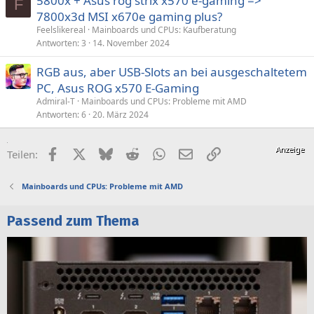
5800x + Asus rog strix x570 e-gaming =>
F
7800x3d MSI x670e gaming plus?
Feelslikereal
Mainboards und CPUs: Kaufberatung
Antworten
3
14. November 2024
RGB aus, aber USB-Slots an bei ausgeschaltetem
PC, Asus ROG x570 E-Gaming
Admiral-T
Mainboards und CPUs: Probleme mit AMD
Antworten
6
20. März 2024
Facebook
X (Twitter)
Bluesky
Reddit
WhatsApp
E-Mail
Link
Teilen:
Mainboards und CPUs: Probleme mit AMD
Passend zum Thema