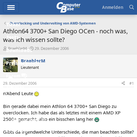
Hauptmenü
Anmelden
Overclocking und Undervolting von AMD-Systemen
Ticker
Athlon64 3700+ San Diego OCen - noch was,
Tests
was ich wissen sollte?
E
E
BraehlerM
29. Dezember 2006
Downloads
r
r
s
s
BraehlerM
Preisvergleich
t
t
Lieutenant
e
e
l
l
Forum
l
l
29. Dezember 2006
#1
e
t
Aktuelles
r
a
n'Abend Leute
m
Empfohlene Inhalte
Bin gerade dabei mein Athlon 64 3700+ San Diego zu
Neue Beiträge
overclocken. Ich habe das als letztes mit einem AMD XP
2500+ gemacht, also ein bisschen lang her
Neueste Aktivitäten
Leserartikel
Gibts da irgendwelche Unterschiede, die man beachten sollte?