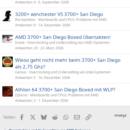
Antworten
4
6. September 2006
3200+ winchester VS 3700+ San Diego
the-bashelor
Mainboards und CPUs: Probleme mit AMD
Antworten
9
14. Dezember 2006
AMD 3700+ San Diego Boxed Übertakten!
Ironie
Overclocking und Undervolting von AMD-Systemen
Antworten
29
23. März 2006
Wieso geht nicht mehr beim 3700+ San Diego
als 2,75 Ghz?
Genius
Overclocking und Undervolting von Intel-Systemen
Antworten
5
16. Dezember 2006
Athlon 64 3700+ San Diego Boxed mit WLP?
DJServs
Mainboards und CPUs: Probleme mit AMD
Antworten
3
1. Dezember 2006
Facebook
X (Twitter)
Bluesky
Reddit
WhatsApp
E-Mail
Link
Teilen: