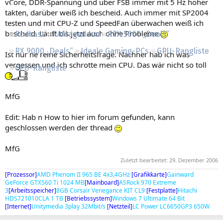
vCore, DDR-Spannung und über FSB immer mit 5 Hz höher
Regeln
takten, darüber weiß ich bescheid. Auch immer mit SP2004
testen und mit CPU-Z und SpeedFan überwachen weiß ich
bescheid. Läuft bis jetzt auch ohne Probleme
Podcast
RAMageddon
RTX 5000 „Deals“
RX 9000 „Deals“
Ideale Gaming-PCs
GPU-Rangliste
Ist nur ne reine Sicherheitsfrage. Nachher hab ich was
vergessen und ich schrotte mein CPU. Das wär nicht so toll
CPU-Rangliste
MfG
Edit: Hab n How to hier im forum gefunden, kann
geschlossen werden der thread
MfG
Zuletzt bearbeitet:
29. Dezember 2006
[Prozessor]
AMD Phenom II 965 BE 4x3,4GHz
[Grafikkarte]
Gainward
GeForce GTX560 Ti 1024 MB
[Mainboard]
ASRock 970 Extreme
3
[Arbeitsspeicher]
8GB Corsair Venegance KIT CL9
[Festplatte]
Hitachi
HDS721010CLA 1 TB
[Betriebssystem]
Windows 7 Ultimate 64 Bit
[Internet]
Unitymedia 3play 32Mbit/s
[Netzteil]
LC Power LC6650GP3 650W