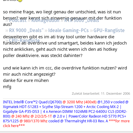
Regeln
so meine frage, wo liegt genau der untschied, was ist nun
besser? wer kennt sich einwenig genauer mit der funktion
Podcast
RAMageddon
RTX 5000 „Deals“
aus?
RX 9000 „Deals“
Ideale Gaming-PCs
GPU-Rangliste
desweiteren gibt es im ati tray tool unter hardware die
CPU-Rangliste
funktion ati overdrive und smartgart, beides kann ich jedoch
nicht anklicken, geht auch nicht wenn ich den ati hotkey
poller deaktiviere. was steckt dahinter?
und wie kann ich im ccc, die overdrive funktion nutzen? wird
mir auch nicht angezeigt?
danke für eure mühen
mfg
Zuletzt bearbeitet:
11. Dezember 2006
INTEL Intel® Core™2 Quad (Q6700)
@ 3200 Mhz (400x8)
@1,350 v
cooled @
Xigmatek HDT-S1283 + Scythe Slip-Stream 1200 + Arctic Cooling MX-2
|
Gigabyte GA-P35-DS3 | 4 x Aeneon DIMM 1024MB PC2-6400U CL5 (DDR2-
800)
@ 240 Mhz @ 2/2/2/5-1T
@ 2.0 v | PowerColor Radeon HD 5770 PCS+
875/1225
@ 980/1370 Mhz
cooled @ Thermalright HR-03 Rev. A
***for more
click here***