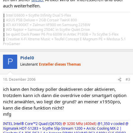
auch weiterhelfen.
|
Intel E6600 + Scythe Infinity Dual S-Flex
|
ASUS P5B Deluxe + 2GB Corsair TwinX 800
|
ATi AX1900XT + Zalman VF900 on Samsung 225BW
|
WD Raptor + Samsung 2504C in Scythe Quiet Drive
|
be quiet! Dark Power P6 Pro 600W in Antec P180B + 7x Scythe S-Flex
|
Creative X-Fi Xtreme Music + Teufel Concept E Magnum PE + Medusa 5.1
ProGamer
Pidel0
P
Lieutenant
Ersteller dieses Themas
10. Dezember 2006
#3
ich kann den hotkey poller deaktiveren oder aktivieren,
trotzdem kann ich dann die overdrive oder smartgart option
nicht anwählen, wo liegt der grund? an meiner x1950pro,
kann die diese funktion nicht?
mfg
INTEL Intel® Core™2 Quad (Q6700)
@ 3200 Mhz (400x8)
@1,350 v
cooled @
Xigmatek HDT-S1283 + Scythe Slip-Stream 1200 + Arctic Cooling MX-2
|