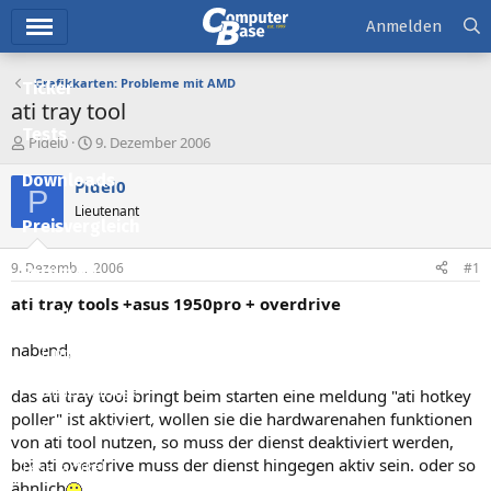
Hauptmenü
Anmelden
Grafikkarten: Probleme mit AMD
Ticker
ati tray tool
Tests
E
E
Pidel0
9. Dezember 2006
r
r
Downloads
s
s
Pidel0
P
t
t
Lieutenant
e
e
Preisvergleich
l
l
l
l
9. Dezember 2006
#1
Forum
e
t
r
a
ati tray tools +asus 1950pro + overdrive
Aktuelles
m
nabend,
Empfohlene Inhalte
Neue Beiträge
das ati tray tool bringt beim starten eine meldung "ati hotkey
poller" ist aktiviert, wollen sie die hardwarenahen funktionen
Neueste Aktivitäten
von ati tool nutzen, so muss der dienst deaktiviert werden,
bei ati overdrive muss der dienst hingegen aktiv sein. oder so
Leserartikel
ähnlich