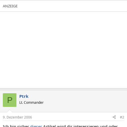
Ptrk
P
Lt. Commander
9. Dezember 2006
#2
Ich bin sicher
dieser
Artikel wird dir interessieren und oder