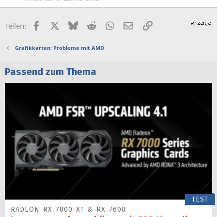
Facebook
X (Twitter)
Bluesky
Reddit
WhatsApp
E-Mail
Link
Teilen:
Grafikkarten: Probleme mit AMD
Passend zum Thema
TEST
RADEON RX 7800 XT & RX 7600