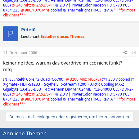
Gigabyte GA-P35-DS3 | 4 x Aeneon DIMM 1024MB PC2-6400U CL5 (DDR2-
800)
@ 240 Mhz @ 2/2/2/5-1T
@ 2.0 v | PowerColor Radeon HD 5770 PCS+
875/1225
@ 980/1370 Mhz
cooled @ Thermalright HR-03 Rev. A
***for more
click here***
Pidel0
P
Lieutenant
Ersteller dieses Themas
11. Dezember 2006
#4
keiner ne idee, warum das overdrive im ccc nicht funkt?
mfg
INTEL Intel® Core™2 Quad (Q6700)
@ 3200 Mhz (400x8)
@1,350 v
cooled @
Xigmatek HDT-S1283 + Scythe Slip-Stream 1200 + Arctic Cooling MX-2
|
Gigabyte GA-P35-DS3 | 4 x Aeneon DIMM 1024MB PC2-6400U CL5 (DDR2-
800)
@ 240 Mhz @ 2/2/2/5-1T
@ 2.0 v | PowerColor Radeon HD 5770 PCS+
875/1225
@ 980/1370 Mhz
cooled @ Thermalright HR-03 Rev. A
***for more
click here***
Du musst dich einloggen oder registrieren, um hier zu antworten.
Ähnliche Themen