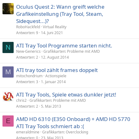
Oculus Quest 2: Wann greift welche
Grafikeinstellung (Tray Tool, Steam,
Sidequest...)?
RoboHackfeld
Virtual Reality
Antworten
9
14. Juni 2021
ATI Tray Tool Programme starten nicht.
N
New-Generics
Grafikkarten: Probleme mit AMD
Antworten
2
12. August 2014
ATI tray tool zählt frames doppelt
M
mitochondrium
Actionspiele
Antworten
3
1. Januar 2014
ATI Tray Tools, Spiele etwas dunkler jetzt!
chris2
Grafikkarten: Probleme mit AMD
Antworten
2
5. Mai 2013
AMD HD 6310 (E350 Onboard) + AMD HD 5770
E
ATI Tray Tools schmiert ab :(
emeraldmine
Grafikkarten: Overclocking
Antworten
0
23. Mai 2013