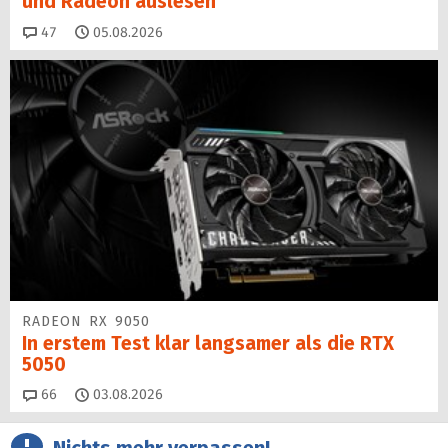
und Radeon auslesen
Kommentare
47
05.08.2026
RADEON RX 9050
In erstem Test klar langsamer als die RTX
5050
Kommentare
66
03.08.2026
Nichts mehr verpassen!