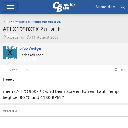
Hauptmenü
Anmelden
Grafikkarten: Probleme mit AMD
Ticker
ATI X1950XTX Zu Laut
Tests
E
E
xIceOnlyx
11. August 2008
r
r
Downloads
s
s
xIceOnlyx
X
t
t
Cadet 4th Year
e
e
Preisvergleich
l
l
l
l
11. August 2008
#1
Forum
e
t
r
a
heeey
Aktuelles
m
meine ATI X1950XTX wird beim Spielen Extrem Laut. Temp
Empfohlene Inhalte
liegt bei 80 °C und 4180 RPM ?
Neue Beiträge
Neueste Aktivitäten
Leserartikel