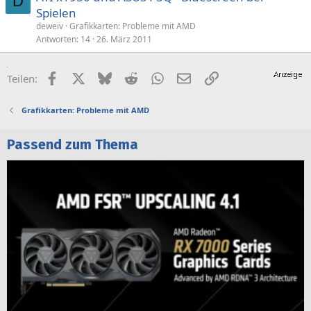
D
Spielen
deweiv
Grafikkarten: Probleme mit AMD
Antworten
14
26. März 2011
Facebook
X (Twitter)
Bluesky
Reddit
WhatsApp
E-Mail
Link
Teilen:
Grafikkarten: Probleme mit AMD
Passend zum Thema