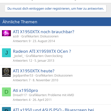
Du musst dich einloggen oder registrieren, um hier zu antworten.
Ähnliche Themen
ATI X1950XTX noch brauchbar?
azdr
Grafikkarten: Diskussionen
Antworten
9
23. August 2014
Radeon ATI X1959XTX OCen ?
J
_Jockel_
Grafikkarten: Overclocking
Antworten
12
5. Januar 2013
ATI X1950XTX heute?
Jagdpanther53
Grafikkarten: Diskussionen
Antworten
7
8. November 2010
Ati x1950pro
D
Dread117
Grafikkarten: Probleme mit AMD
Antworten
4
26. April 2011
ATI x1950 und ASUS P5Q - Bluescreen bei