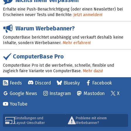
Erhalte eine Push-Benachrichtigung (oder einen Newsletter) bei
Erscheinen neuer Tests und Berichte:
Jetzt anmelden!
Warum Werbebanner?
ComputerBase berichtet unabhängig und verkauft deshalb keine
Inhalte, sondern Werbebanner.
Mehr erfahren!
ComputerBase Pro
ComputerBase Pro ist die werbefreie, schnelle, flexible und
zugleich faire Variante von ComputerBase.
Mehr dazu!
Feeds
Discord
Bluesky
Facebook
Google News
Instagram
Mastodon
X
YouTube
Einstellungen und
Probleme mit einem
Layout-Umschalter
Werbebanner?