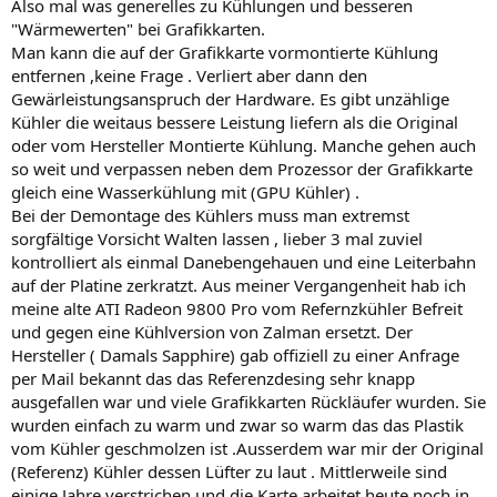
Also mal was generelles zu Kühlungen und besseren
"Wärmewerten" bei Grafikkarten.
Man kann die auf der Grafikkarte vormontierte Kühlung
entfernen ,keine Frage . Verliert aber dann den
Gewärleistungsanspruch der Hardware. Es gibt unzählige
Kühler die weitaus bessere Leistung liefern als die Original
oder vom Hersteller Montierte Kühlung. Manche gehen auch
so weit und verpassen neben dem Prozessor der Grafikkarte
gleich eine Wasserkühlung mit (GPU Kühler) .
Bei der Demontage des Kühlers muss man extremst
sorgfältige Vorsicht Walten lassen , lieber 3 mal zuviel
kontrolliert als einmal Danebengehauen und eine Leiterbahn
auf der Platine zerkratzt. Aus meiner Vergangenheit hab ich
meine alte ATI Radeon 9800 Pro vom Refernzkühler Befreit
und gegen eine Kühlversion von Zalman ersetzt. Der
Hersteller ( Damals Sapphire) gab offiziell zu einer Anfrage
per Mail bekannt das das Referenzdesing sehr knapp
ausgefallen war und viele Grafikkarten Rückläufer wurden. Sie
wurden einfach zu warm und zwar so warm das das Plastik
vom Kühler geschmolzen ist .Ausserdem war mir der Original
(Referenz) Kühler dessen Lüfter zu laut . Mittlerweile sind
einige Jahre verstrichen und die Karte arbeitet heute noch in