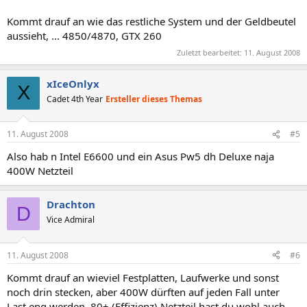
Kommt drauf an wie das restliche System und der Geldbeutel
aussieht, ... 4850/4870, GTX 260
Zuletzt bearbeitet:
11. August 2008
xIceOnlyx
X
Cadet 4th Year
Ersteller dieses Themas
11. August 2008
#5
Also hab n Intel E6600 und ein Asus Pw5 dh Deluxe naja
400W Netzteil
Drachton
D
Vice Admiral
11. August 2008
#6
Kommt drauf an wieviel Festplatten, Laufwerke und sonst
noch drin stecken, aber 400W dürften auf jeden Fall unter
Last eng werden. 80+ (Effizienz) Netzteil hast du wohl auch