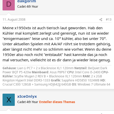
dakgorim
D
Cadet 4th Year
11. August 2008
#13
Meine x1950xtx ist auch tierisch laut geworden. Hab den
Kühler mal komplett zerlegt und gereinigt, nun ist sie wieder
"einigermassen" leise und ca. 10° kühler, also bei unter 70°.
Unter aktuellen Spielen mit AA/AF röhrt sie trotzdem gehörig,
aber längst nicht mehr so schlimm wie vorher. Wenn du deine
1950er also noch nicht "entstaubt" hast kannste das ja noch
mal versuchen, vielleicht ist es dir dann ja wieder leise genug.
Gehäuse:
Lian Li PC7 + 2 x Blacknoise XL1 120mm
Netzteil:
BeQuiet Dark
Power BQT P5 420w
Mainboard:
Asus P8P67
CPU:
Intel Core i5-2400
CPU-
Kühler:
Scythe Mugen 2 REV B + Blacknoise XL1 120mm
RAM:
2 x 2GB
Kingston HyperX Intel DDR3-1333
Grafik:
Sapphire HD5850 1024MB
HD:
Crucial C300 128GB + Samsung HDJ642JJ 640GB
OS:
Windows 7 Ultimate 64
xIceOnlyx
X
Cadet 4th Year
Ersteller dieses Themas