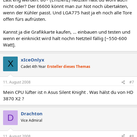
nicht oder? Der E6600 könnt man zur Not noch übertakten,
wenn der Kühler passt. Und LGA775 hast ja eh noch alle Tore
offen fürs aufrüsten.
Kannst ja die Grafikkarte kaufen, ... einbauen und testen und
wenn er einknickt wird halt nochn Netzteil fällig [~550-600
Watt].
xIceOnlyx
X
Cadet 4th Year
Ersteller dieses Themas
11. August 2008
#7
Mein CPU lüfter ist n Asus Silent Knight . Was hälst du von HD
3870 X2 ?
Drachton
D
Vice Admiral
11. August 2008
#8