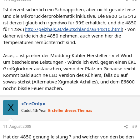
Ist derzeit sicherlich ein Schnäppchen, aber nicht gerade leise
und die Mikrorucklerproblematik inklusive. Die 8800 GTS 512
ist derzeit glaub ich irgendwo für 99€ erhältlich, und die 4850
für 128€ (
http://geizhals.at/deutschland/a344810.html
) - von
daher würde ich die 4850 nehmen, auch wenn hier die
Temperaturen "ernüchternd" sind.
Asus, .. ist ja eher der Modding-Kühler Hersteller - viel Wind
um bescheidene Leistungen - würde ich evtl. gegen einen EKL
Großglockner austauschen, wenn der Platz im Gehäuse reicht.
Kommt bald auch ne LED Version des Kühlers, falls du auf
sowas stehst (Alternative Xigmatek Achilles), und dem E6600
nochn bissle Feuer machen.
xIceOnlyx
X
Cadet 4th Year
Ersteller dieses Themas
11. August 2008
#9
Hat der 4850 genung leistung ? und welcher von den beiden