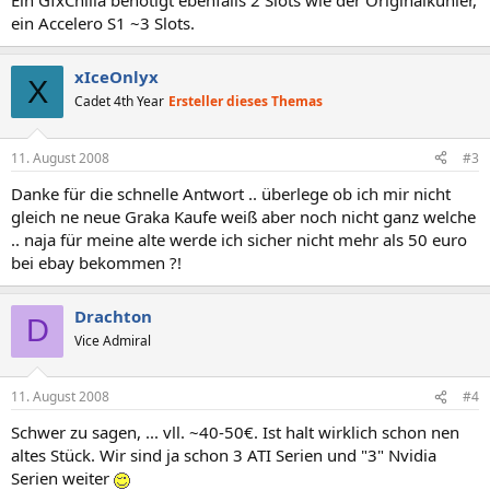
Ein GfxChilla benötigt ebenfalls 2 Slots wie der Originalkühler,
ein Accelero S1 ~3 Slots.
xIceOnlyx
X
Cadet 4th Year
Ersteller dieses Themas
11. August 2008
#3
Danke für die schnelle Antwort .. überlege ob ich mir nicht
gleich ne neue Graka Kaufe weiß aber noch nicht ganz welche
.. naja für meine alte werde ich sicher nicht mehr als 50 euro
bei ebay bekommen ?!
Drachton
D
Vice Admiral
11. August 2008
#4
Schwer zu sagen, ... vll. ~40-50€. Ist halt wirklich schon nen
altes Stück. Wir sind ja schon 3 ATI Serien und "3" Nvidia
Serien weiter