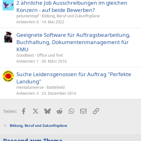
2 ähnliche Job Ausschreibungen im gleichen
Konzern - auf beide Bewerben?
petunientopf
Bildung, Beruf und Zukunftspläne
Antworten
6
14. Mai 2022
Geeignete Software für Auftragsbearbeitung,
Buchhaltung, Dokumentenmanagement für
KMU
Goodtwist
Office und Text
Antworten
1
30. März 2016
Suche Leidensgenossen für Auftrag "Perfekte
Landung"
mentaluniverse
Battlefield
Antworten
3
23. Dezember 2014
Facebook
X (Twitter)
Bluesky
Reddit
WhatsApp
E-Mail
Link
Teilen:
Bildung, Beruf und Zukunftspläne