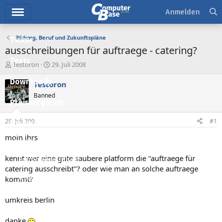
Hauptmenü
Anmelden
Bildung, Beruf und Zukunftspläne
Ticker
ausschreibungen für auftraege - catering?
Tests
E
E
Testoron
29. Juli 2008
r
r
Downloads
s
s
Testoron
t
t
Banned
e
e
Preisvergleich
l
l
l
l
29. Juli 2008
#1
Forum
e
t
r
a
moin ihrs
Aktuelles
m
kennt wer eine gute saubere platform die "auftraege für
Empfohlene Inhalte
catering ausschreibt"? oder wie man an solche auftraege
Neue Beiträge
kommt?
Neueste Aktivitäten
umkreis berlin
Leserartikel
danke