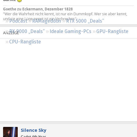
Regeln
Goethe zu Eckermann, Dezember 1828
"Wer die Wahrheit nicht kennt, ist nur ein Dummkopf. Wer sie aber kennt,
und sie eine Lüge nennt ist ein Verbrecher."
Podcast
RAMageddon
RTX 5000 „Deals“
RX 9000 „Deals“
Ideale Gaming-PCs
GPU-Rangliste
CPU-Rangliste
Silence Sky
Cadet 4th Year