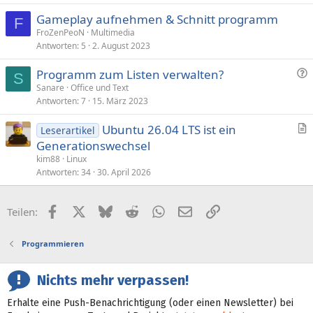
Gameplay aufnehmen & Schnitt programm
F
FroZenPeoN
Multimedia
Antworten
5
2. August 2023
F
Programm zum Listen verwalten?
S
r
Sanare
Office und Text
Antworten
7
15. März 2023
a
g
Ubuntu 26.04 LTS ist ein
Leserartikel
e
r
Generationswechsel
t
kim88
Linux
i
Antworten
34
30. April 2026
k
e
Facebook
X (Twitter)
Bluesky
Reddit
WhatsApp
E-Mail
Link
Teilen:
l
Programmieren
Nichts mehr verpassen!
Erhalte eine Push-Benachrichtigung (oder einen Newsletter) bei