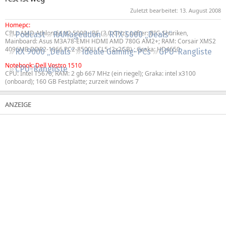
Regeln
Zuletzt bearbeitet:
13. August 2008
Homepc:
CPU: AMD Athlon 64 X2 5000+ BE (3,0 GHz); Lüfter: BIG Shuriken,
Podcast
RAMageddon
RTX 5000 „Deals“
Mainboard: Asus M3A78-EMH HDMI AMD 780G AM2+; RAM: Corsair XMS2
4096MB DDR2-1066 PC2-8500U CL5 (2x2GB) ; Graka: HD4650
RX 9000 „Deals“
Ideale Gaming-PCs
GPU-Rangliste
Notebook: Dell Vostro 1510
CPU-Rangliste
CPU: Intel T5670; RAM: 2 gb 667 MHz (ein riegel); Graka: intel x3100
(onboard); 160 GB Festplatte; zurzeit windows 7