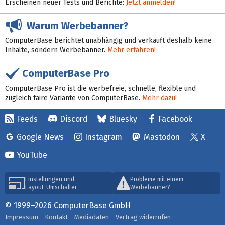
Erscheinen neuer Tests und Berichte:
Jetzt anmelden!
Warum Werbebanner?
ComputerBase berichtet unabhängig und verkauft deshalb keine
Inhalte, sondern Werbebanner.
Mehr erfahren!
ComputerBase Pro
ComputerBase Pro ist die werbefreie, schnelle, flexible und
zugleich faire Variante von ComputerBase.
Mehr dazu!
Feeds
Discord
Bluesky
Facebook
Google News
Instagram
Mastodon
X
YouTube
Einstellungen und
Probleme mit einem
Layout-Umschalter
Werbebanner?
© 1999–2026 ComputerBase GmbH
Impressum
Kontakt
Mediadaten
Vertrag widerrufen