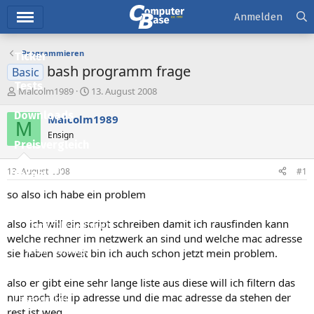
Hauptmenü
Anmelden
Programmieren
Ticker
bash programm frage
Basic
Tests
E
E
Malcolm1989
13. August 2008
r
r
Downloads
s
s
Malcolm1989
M
t
t
Ensign
e
e
Preisvergleich
l
l
l
l
13. August 2008
#1
Forum
e
t
r
a
so also ich habe ein problem
Aktuelles
m
also ich will ein script schreiben damit ich rausfinden kann
Empfohlene Inhalte
welche rechner im netzwerk an sind und welche mac adresse
Neue Beiträge
sie haben soweit bin ich auch schon jetzt mein problem.
Neueste Aktivitäten
also er gibt eine sehr lange liste aus diese will ich filtern das
nur noch die ip adresse und die mac adresse da stehen der
Leserartikel
rest ist weg