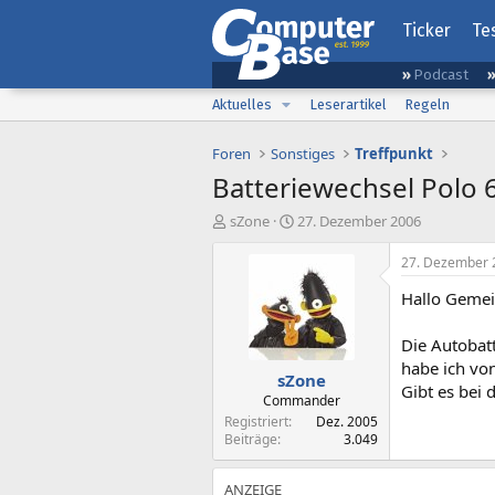
Ticker
Te
Podcast
Aktuelles
Leserartikel
Regeln
Foren
Sonstiges
Treffpunkt
Batteriewechsel Polo 
E
E
sZone
27. Dezember 2006
r
r
s
s
27. Dezember 
t
t
Hallo Gemei
e
e
l
l
l
l
Die Autobat
e
t
habe ich von
sZone
r
a
Gibt es bei
m
Commander
Registriert
Dez. 2005
Beiträge
3.049