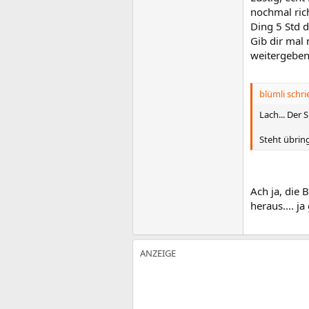
nochmal rich
Ding 5 Std d
Gib dir mal
weitergeben
blümli schri
Lach... Der 
Steht übrin
Ach ja, die 
heraus.... ja