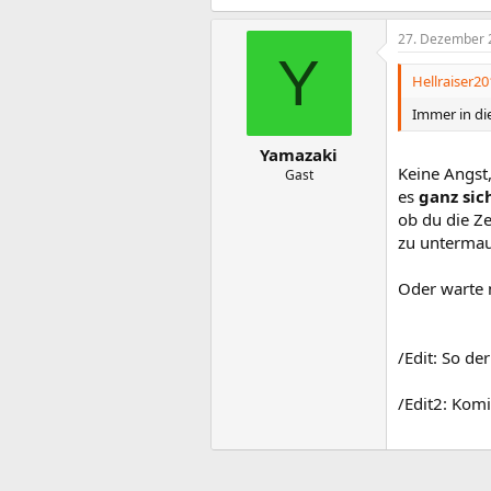
27. Dezember 
Y
Hellraiser20
Immer in di
Yamazaki
Keine Angst,
Gast
es
ganz sic
ob du die Ze
zu unterma
Oder warte 
/Edit: So de
/Edit2: Kom