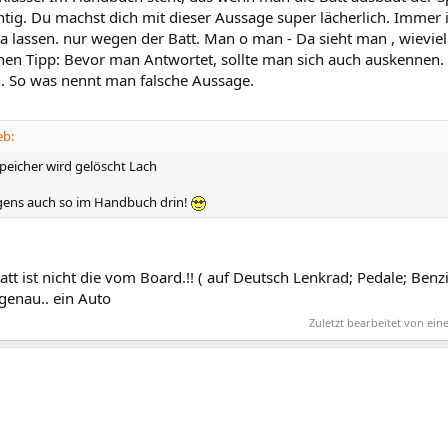
tig. Du machst dich mit dieser Aussage super lächerlich. Immer 
a lassen. nur wegen der Batt. Man o man - Da sieht man , wievie
 nen Tipp: Bevor man Antwortet, sollte man sich auch auskennen.
. So was nennt man falsche Aussage.
eb:
Speicher wird gelöscht Lach
gens auch so im Handbuch drin!
Batt ist nicht die vom Board.!! ( auf Deutsch Lenkrad; Pedale; Benzin
 genau.. ein Auto
Zuletzt bearbeitet von ei