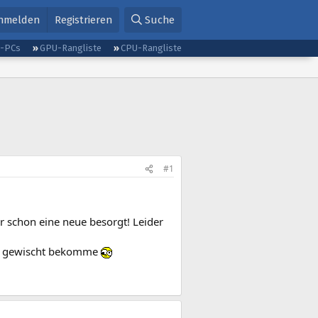
nmelden
Registrieren
Suche
g-PCs
GPU-Rangliste
CPU-Rangliste
#1
 schon eine neue besorgt! Leider
ine gewischt bekomme