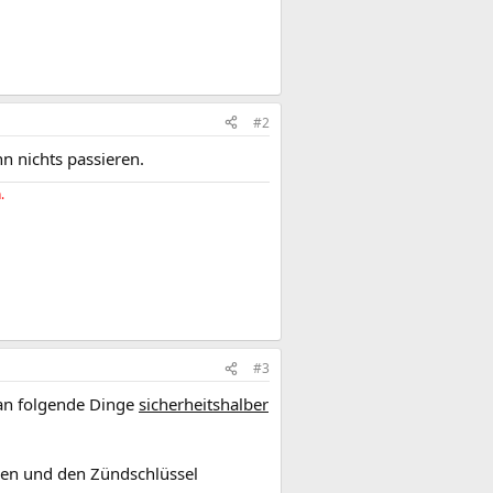
#2
n nichts passieren.
.
#3
 man folgende Dinge
sicherheitshalber
ssen und den Zündschlüssel