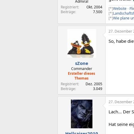
Admiral
Registriert
Okt. 2004
[*]
Website
-
Fli
Beiträge
7.500
[*]
Landschafts
[*]
Wie plane un
27. Dezember 
So, habe die
sZone
Commander
Ersteller dieses
Themas
Registriert
Dez. 2005
Beiträge
3.049
27. Dezember 
Lach... Der 
Hat seine ei
Hellraiser2010