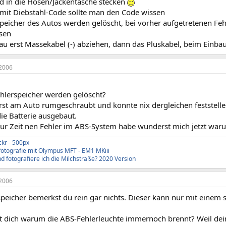
d in die Hosen/Jackentasche stecken
s mit Diebstahl-Code sollte man den Code wissen
speicher des Autos werden gelöscht, bei vorher aufgetretenen Feh
ssen
au erst Massekabel (-) abziehen, dann das Pluskabel, beim Einba
2006
ehlerspeicher werden gelöscht?
rst am Auto rumgeschraubt und konnte nix dergleichen feststelle
ie Batterie ausgebaut.
zur Zeit nen Fehler im ABS-System habe wunderst mich jetzt war
ckr
-
500px
fotografie mit Olympus MFT - EM1 MKiii
d fotografiere ich die Milchstraße? 2020 Version
2006
peicher bemerkst du rein gar nichts. Dieser kann nur mit einem 
 dich warum die ABS-Fehlerleuchte immernoch brennt? Weil dein