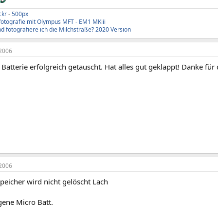
ckr
-
500px
fotografie mit Olympus MFT - EM1 MKiii
d fotografiere ich die Milchstraße? 2020 Version
2006
 Batterie erfolgreich getauscht. Hat alles gut geklappt! Danke für
2006
Speicher wird nicht gelöscht Lach
gene Micro Batt.