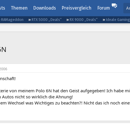
sts
Themen
Downloads
Preisvergleich
Forum
A
RAMageddon
RTX 5000 „Deals“
RX 9000 „Deals“
Ideale Gamin
6N
2006
nschaft!
terie von meinem Polo 6N hat den Geist aufgegeben! Ich habe mir
 Autos nicht so wirklich die Ahnung!
 dem Wechsel was Wichtiges zu beachten?! Nicht das ich noch e