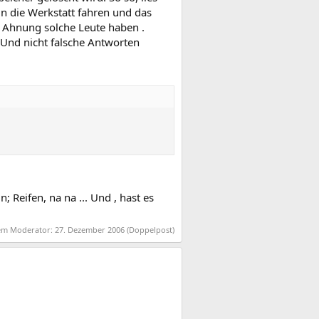
in die Werkstatt fahren und das
l Ahnung solche Leute haben .
 Und nicht falsche Antworten
; Reifen, na na ... Und , hast es
nem Moderator:
27. Dezember 2006
(Doppelpost)