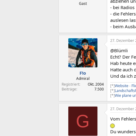
abziehen un
Gast
- bei Radio
- die Fehler
auslesen la
- beim Ausb
27. Dezember 
@Blümli
Echt? Der F
Hab heute e
Hatte auch d
F!o
Und da ich 
Admiral
Registriert
Okt. 2004
[*]
Website
-
Fli
Beiträge
7.500
[*]
Landschafts
[*]
Wie plane un
27. Dezember 
G
Vom Fehlers
Du wunderst