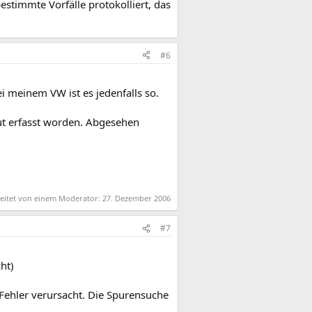
stimmte Vorfälle protokolliert, das
#6
ei meinem VW ist es jedenfalls so.
eut erfasst worden. Abgesehen
beitet von einem Moderator:
27. Dezember 2006
#7
ht)
 Fehler verursacht. Die Spurensuche