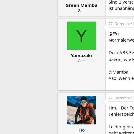
Sind 2 versc
Green Mamba
ist unabhän
Gast
27. Dezember 
Y
@F!o
Normalerweis
Dein ABS-Fe
Yamazaki
davon, wie k
Gast
@Mamba
Aso, wenn er
27. Dezember 
Hm... Der F
Fehlerspeic
Leider gibt
F!o
geht weiter