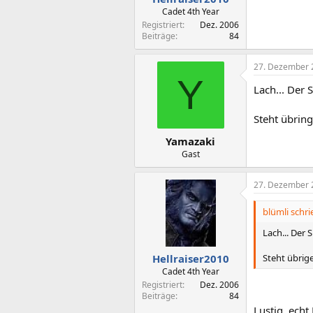
Cadet 4th Year
Registriert
Dez. 2006
Beiträge
84
27. Dezember 
Y
Lach... Der 
Steht übrin
Yamazaki
Gast
27. Dezember 
blümli schri
Lach... Der 
Steht übrig
Hellraiser2010
Cadet 4th Year
Registriert
Dez. 2006
Beiträge
84
Lustig, echt