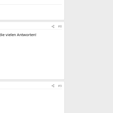
#8
 die vielen Antworten!
#9