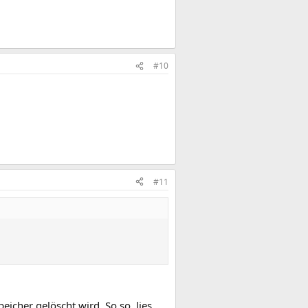
#10
#11
icher gelöscht wird. So so, lies