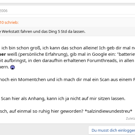
2006
10 schrieb:
e Werkstatt fahren und das Ding 5 Std da lassen.
 ich bin schon groß, ich kann das schon alleine! Ich geb dir mal 
her
weiß (persönliche Erfahrung), gib mal in Google ein: "batteri
it aufbringst, in den daraufhin erhaltenen Forumthreads, in alle
uern.
noch ein Momentchen und ich mach dir mal ein Scan aus einem
r Scan hier als Anhang, kann ich ja nicht auf mir sitzen lassen.
isch, auf einmal so ruhig hier geworden? *salzindiewundestreu*
Zulet
Du musst dich einloggen