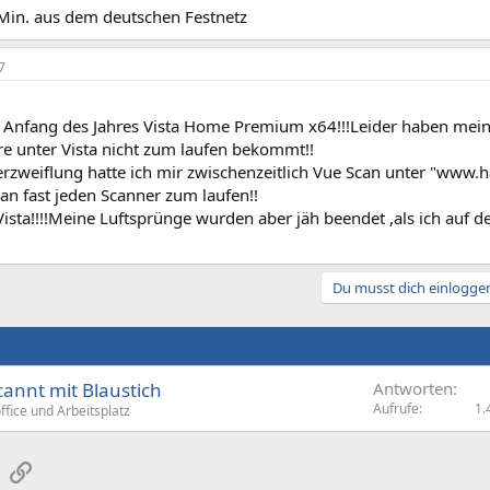
Min. aus dem deutschen Festnetz
7
t Anfang des Jahres Vista Home Premium x64!!!Leider haben mei
re unter Vista nicht zum laufen bekommt!!
erzweiflung hatte ich mir zwischenzeitlich Vue Scan unter "www
 fast jeden Scanner zum laufen!!
ista!!!!Meine Luftsprünge wurden aber jäh beendet ,als ich auf de
Du musst dich einloggen
annt mit Blaustich
Antworten
Aufrufe
1.
fice und Arbeitsplatz
sApp
E-Mail
Link