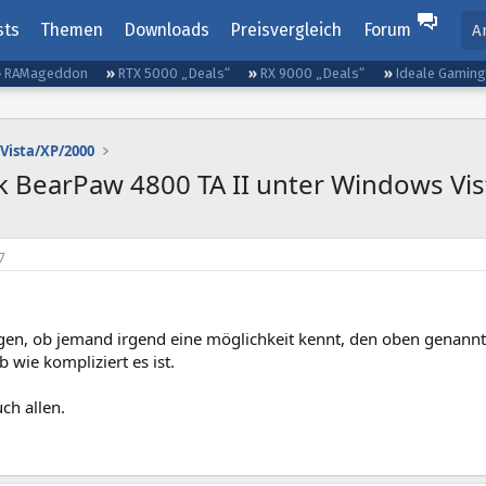
sts
Themen
Downloads
Preisvergleich
Forum
A
RAMageddon
RTX 5000 „Deals“
RX 9000 „Deals“
Ideale Gamin
Vista/XP/2000
 BearPaw 4800 TA II unter Windows Vis
7
agen, ob jemand irgend eine möglichkeit kennt, den oben genannt
b wie kompliziert es ist.
ch allen.