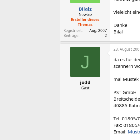
Bilalz
vieleicht ei
Newbie
Ersteller dieses
Themas
Danke
Registriert
Aug. 2007
Bilal
Beiträge
2
23. August 200
J
da es für de
scannern wo
mal Mustek 
jodd
Gast
PST GmbH
Breitscheid
40885 Rati
Tel: 01805/
Fax: 01805
Email:
Muste