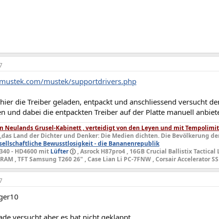
7
.mustek.com/mustek/supportdrivers.php
 hier die Treiber geladen, entpackt und anschliessend versucht 
ren und dabei die entpackten Treiber auf der Platte manuell anbiet
 Neulands Grusel-Kabinett , verteidigt von den Leyen und mit Tempolimit
,das Land der Dichter und Denker: Die Medien dichten. Die Bevölkerung de
ellschaftliche Bewusstlosigkeit - die Bananenrepublik
4340 - HD4600 mit
Lüfter
, Asrock H87pro4 , 16GB Crucial Ballistix Tactical
M , TFT Samsung T260 26" , Case Lian Li PC-7FNW , Corsair Accelerator SS
7
ger10
de versucht aber es hat nicht geklappt.