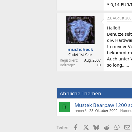
* 0,14 EUR/
23. August 200
Hallo!!
Benutze sei
div. Hardwa
In meiner V
muchcheck
bekommt man
Cadet 1st Year
Auch unter V
Registriert
Aug. 2007
so long......
Beiträge
10
Ähnliche Themen
Mustek Bearpaw 1200 sc
R
reiner8
28. Oktober 2002
Homeof
Facebook
X (Twitter)
Bluesky
Reddit
What
Teilen: