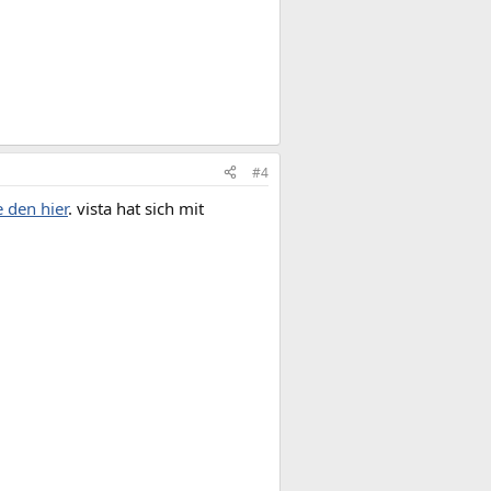
#4
 den hier
. vista hat sich mit