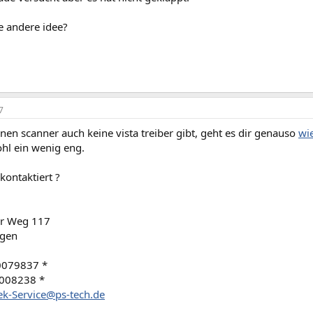
ne andere idee?
7
inen scanner auch keine vista treiber gibt, geht es dir genauso
wie
hl ein wenig eng.
kontaktiert ?
er Weg 117
ngen
0079837 *
/008238 *
k-Service@ps-tech.de