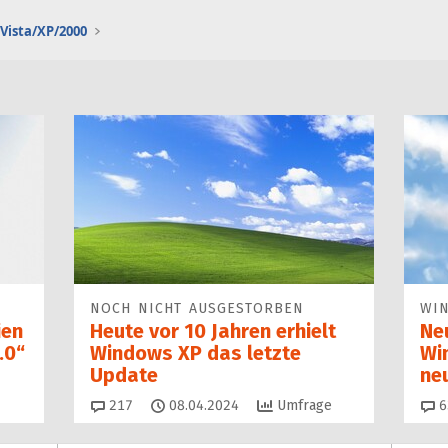
Vista/XP/2000
NOCH NICHT AUSGESTORBEN
WI
ien
Heute vor 10 Jahren erhielt
Ne
.0“
Windows XP das letzte
Wi
Update
ne
Kommentare
217
08.04.2024
Umfrage
6