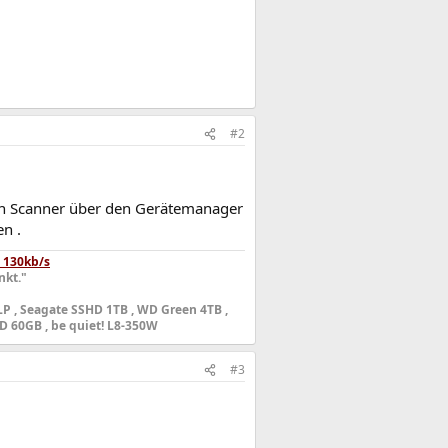
#2
den Scanner über den Gerätemanager
en .
 130kb/s
nkt."
 LP , Seagate SSHD 1TB , WD Green 4TB ,
D 60GB , be quiet! L8-350W
#3