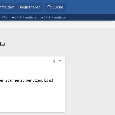
nmelden
Registrieren
Suche
g-PCs
GPU-Rangliste
CPU-Rangliste
ta
#1
en Scanner zu benutzen. Es ist