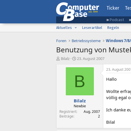
Ticker
Te
Podcast
Aktuelles
Leserartikel
Regeln
Foren
Betriebssysteme
Windows 7/8/
Benutzung von Mustek
E
E
Bilalz
23. August 2007
r
r
s
s
23. August 200
t
t
B
Hallo
e
e
l
l
l
l
Wollte erfr
e
t
völlig egal o
Bilalz
r
a
m
Newbie
Ich danke eu
Registriert
Aug. 2007
Beiträge
2
Bilal