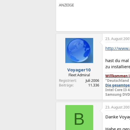
23. August 200
http://www
hast du mal
zu installie
Voyager10
Fleet Admiral
Willkommen in
Registriert
Juli 2006
"Deutschland 
Beiträge
11.336
Die gesamtges
Intel Core I3 
Samsung DVDRA
23. August 200
B
Danke Voya
Habe es gera