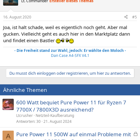
Lt. Commander
Ersteller dieses Themas
16. August 2020
#5
Joa, ist halt schade, weil es eigentlich noch geht. Aber mal
gucken. Vielleicht geht es auch hier in den Marktplatz dann
und findet einen Bastler
- Die Freiheit stand zur Wahl, jedoch: Er wählte den Moloch -
Dan Case A4-SFX V4.1
Du musst dich einloggen oder registrieren, um hier zu antworten.
Ähnliche Themen
600 Watt bequiet Pure Power 11 für Ryzen 7
7700X / 7800X3D ausreichend?
Ltcrusher
Netzteil-Kaufberatung
Antworten
30
21. August 2024
Pure Power 11 500W auf einmal Probleme mit
A
e