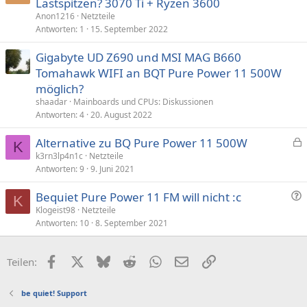
Lastspitzen? 3070 Ti + Ryzen 3600
s
Anon1216
Netzteile
p
Antworten
1
15. September 2022
e
Gigabyte UD Z690 und MSI MAG B660
r
Tomahawk WIFI an BQT Pure Power 11 500W
r
t
möglich?
shaadar
Mainboards und CPUs: Diskussionen
Antworten
4
20. August 2022
Alternative zu BQ Pure Power 11 500W
K
e
k3rn3lp4n1c
Netzteile
Antworten
9
9. Juni 2021
s
p
F
Bequiet Pure Power 11 FM will nicht :c
e
K
r
Klogeist98
Netzteile
r
Antworten
10
8. September 2021
a
r
g
t
e
Facebook
X (Twitter)
Bluesky
Reddit
WhatsApp
E-Mail
Link
Teilen:
be quiet! Support