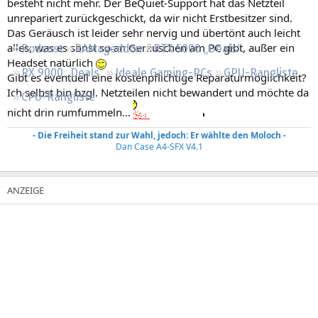
besteht nicht mehr. Der BeQuiet-Support hat das Netzteil
Regeln
unrepariert zurückgeschickt, da wir nicht Erstbesitzer sind.
Das Geräusch ist leider sehr nervig und übertönt auch leicht
alles, was es sonst so an Geräuschen am PC gibt, außer ein
Podcast
RAMageddon
RTX 5000 „Deals“
Headset natürlich
RX 9000 „Deals“
Ideale Gaming-PCs
GPU-Rangliste
Gibt es eventuell eine kostenpflichtige Reparaturmöglichkeit?
Ich selbst bin bzgl. Netzteilen nicht bewandert und möchte da
CPU-Rangliste
nicht drin rumfummeln...
- Die Freiheit stand zur Wahl, jedoch: Er wählte den Moloch -
Dan Case A4-SFX V4.1