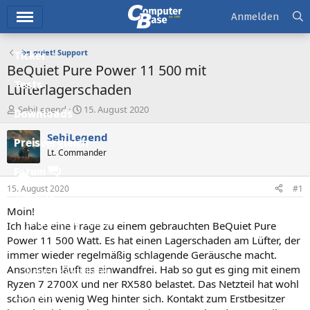
Hauptmenü
Anmelden
be quiet! Support
Ticker
BeQuiet Pure Power 11 500 mit
Tests
Lüfterlagerschaden
E
E
SebiLegend
15. August 2020
Downloads
r
r
s
s
SebiLegend
Preisvergleich
t
t
Lt. Commander
e
e
l
l
Forum
l
l
15. August 2020
#1
e
t
Aktuelles
r
a
Moin!
m
Empfohlene Inhalte
Ich habe eine Frage zu einem gebrauchten BeQuiet Pure
Power 11 500 Watt. Es hat einen Lagerschaden am Lüfter, der
Neue Beiträge
immer wieder regelmäßig schlagende Geräusche macht.
Ansonsten läuft es einwandfrei. Hab so gut es ging mit einem
Neueste Aktivitäten
Ryzen 7 2700X und ner RX580 belastet. Das Netzteil hat wohl
Leserartikel
schon ein wenig Weg hinter sich. Kontakt zum Erstbesitzer