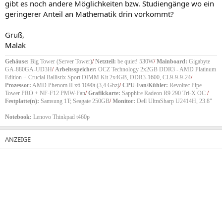
gibt es noch andere Möglichkeiten bzw. Studiengänge wo ein
geringerer Anteil an Mathematik drin vorkommt?
Gruß,
Malak
Gehäuse:
Big Tower (Server Tower)
/
Netzteil:
be quiet! 530W
/
Mainboard:
Gigabyte
GA-880GA-UD3H
/
Arbeitsspeicher:
OCZ Technology 2x2GB DDR3 - AMD Platinum
Edition + Crucial Ballistix Sport DIMM Kit 2x4GB, DDR3-1600, CL9-9-9-24
/
Prozessor:
AMD Phenom II x6 1090t (3,4 Ghz)
/
CPU-Fan/Kühler:
Revoltec Pipe
Tower PRO + NF-F12 PMW-Fan
/
Grafikkarte:
Sapphire Radeon R9 290 Tri-X OC
/
Festplatte(n):
Samsung 1T; Seagate 250GB
/
Monitor:
Dell UltraSharp U2414H, 23.8"
Notebook:
Lenovo Thinkpad t460p