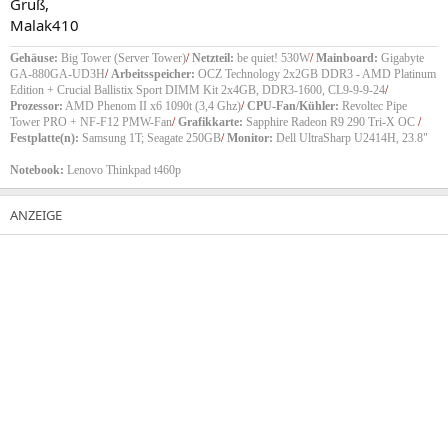
Gruß,
Malak410
Gehäuse:
Big Tower (Server Tower)
/
Netzteil:
be quiet! 530W
/
Mainboard:
Gigabyte
GA-880GA-UD3H
/
Arbeitsspeicher:
OCZ Technology 2x2GB DDR3 - AMD Platinum
Edition + Crucial Ballistix Sport DIMM Kit 2x4GB, DDR3-1600, CL9-9-9-24
/
Prozessor:
AMD Phenom II x6 1090t (3,4 Ghz)
/
CPU-Fan/Kühler:
Revoltec Pipe
Tower PRO + NF-F12 PMW-Fan
/
Grafikkarte:
Sapphire Radeon R9 290 Tri-X OC
/
Festplatte(n):
Samsung 1T; Seagate 250GB
/
Monitor:
Dell UltraSharp U2414H, 23.8"
Notebook:
Lenovo Thinkpad t460p