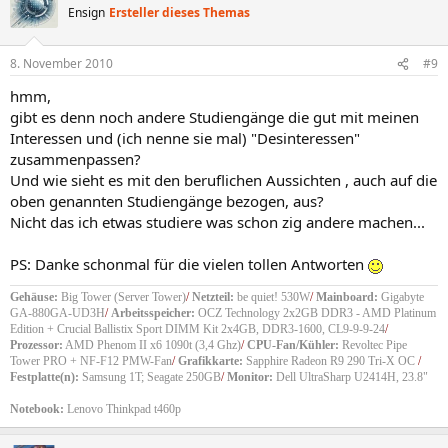
Ensign
Ersteller dieses Themas
8. November 2010
#9
hmm,
gibt es denn noch andere Studiengänge die gut mit meinen
Interessen und (ich nenne sie mal) "Desinteressen"
zusammenpassen?
Und wie sieht es mit den beruflichen Aussichten , auch auf die
oben genannten Studiengänge bezogen, aus?
Nicht das ich etwas studiere was schon zig andere machen...
PS: Danke schonmal für die vielen tollen Antworten
Gehäuse:
Big Tower (Server Tower)
/
Netzteil:
be quiet! 530W
/
Mainboard:
Gigabyte
GA-880GA-UD3H
/
Arbeitsspeicher:
OCZ Technology 2x2GB DDR3 - AMD Platinum
Edition + Crucial Ballistix Sport DIMM Kit 2x4GB, DDR3-1600, CL9-9-9-24
/
Prozessor:
AMD Phenom II x6 1090t (3,4 Ghz)
/
CPU-Fan/Kühler:
Revoltec Pipe
Tower PRO + NF-F12 PMW-Fan
/
Grafikkarte:
Sapphire Radeon R9 290 Tri-X OC
/
Festplatte(n):
Samsung 1T; Seagate 250GB
/
Monitor:
Dell UltraSharp U2414H, 23.8"
Notebook:
Lenovo Thinkpad t460p