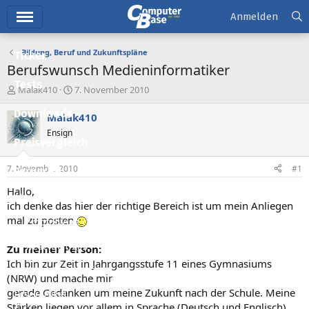
Hauptmenü
Anmelden
Bildung, Beruf und Zukunftspläne
Ticker
Berufswunsch Medieninformatiker
Tests
E
E
Malak410
7. November 2010
r
r
Downloads
s
s
Malak410
t
t
Ensign
e
e
Preisvergleich
l
l
l
l
7. November 2010
#1
Forum
e
t
r
a
Hallo,
Aktuelles
m
ich denke das hier der richtige Bereich ist um mein Anliegen
mal zu posten
Empfohlene Inhalte
Neue Beiträge
Zu meiner Person:
Ich bin zur Zeit in Jahrgangsstufe 11 eines Gymnasiums
Neueste Aktivitäten
(NRW) und mache mir
gerade Gedanken um meine Zukunft nach der Schule. Meine
Leserartikel
Stärken liegen vor allem in Sprache (Deutsch und Englisch),