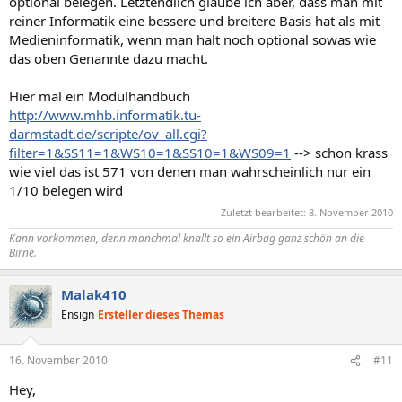
optional belegen. Letztendlich glaube ich aber, dass man mit
reiner Informatik eine bessere und breitere Basis hat als mit
Medieninformatik, wenn man halt noch optional sowas wie
das oben Genannte dazu macht.
Hier mal ein Modulhandbuch
http://www.mhb.informatik.tu-
darmstadt.de/scripte/ov_all.cgi?
filter=1&SS11=1&WS10=1&SS10=1&WS09=1
--> schon krass
wie viel das ist 571 von denen man wahrscheinlich nur ein
1/10 belegen wird
Zuletzt bearbeitet:
8. November 2010
Kann vorkommen, denn manchmal knallt so ein
Airbag
ganz schön an die
Birne.
Malak410
Ensign
Ersteller dieses Themas
16. November 2010
#11
Hey,