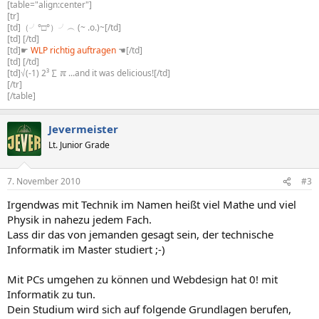
[table="align:center"]
[tr]
[td]（╯°□°）╯︵ (~ .o.)~[/td]
[td] [/td]
[td]☛
WLP richtig auftragen
☚[/td]
[td] [/td]
[td]√(-1) 2³ ∑ ℼ ...and it was delicious![/td]
[/tr]
[/table]
Jevermeister
Lt. Junior Grade
7. November 2010
#3
Irgendwas mit Technik im Namen heißt viel Mathe und viel
Physik in nahezu jedem Fach.
Lass dir das von jemanden gesagt sein, der technische
Informatik im Master studiert ;-)
Mit PCs umgehen zu können und Webdesign hat 0! mit
Informatik zu tun.
Dein Studium wird sich auf folgende Grundlagen berufen,