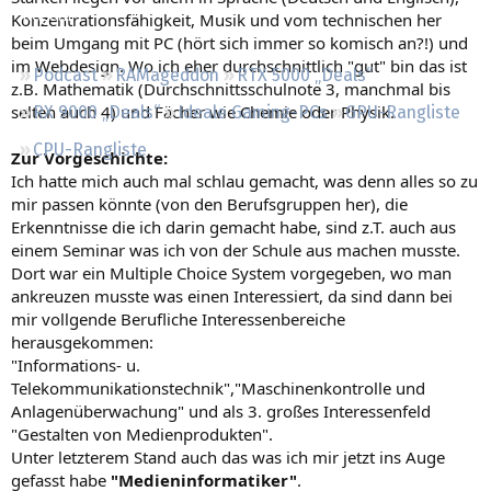
Regeln
Konzentrationsfähigkeit, Musik und vom technischen her
beim Umgang mit PC (hört sich immer so komisch an?!) und
im Webdesign. Wo ich eher durchschnittlich "gut" bin das ist
Podcast
RAMageddon
RTX 5000 „Deals“
z.B. Mathematik (Durchschnittsschulnote 3, manchmal bis
selten auch 4) und Fächer wie Chemie oder Physik.
RX 9000 „Deals“
Ideale Gaming-PCs
GPU-Rangliste
CPU-Rangliste
Zur Vorgeschichte:
Ich hatte mich auch mal schlau gemacht, was denn alles so zu
mir passen könnte (von den Berufsgruppen her), die
Erkenntnisse die ich darin gemacht habe, sind z.T. auch aus
einem Seminar was ich von der Schule aus machen musste.
Dort war ein Multiple Choice System vorgegeben, wo man
ankreuzen musste was einen Interessiert, da sind dann bei
mir vollgende Berufliche Interessenbereiche
herausgekommen:
"Informations- u.
Telekommunikationstechnik","Maschinenkontrolle und
Anlagenüberwachung" und als 3. großes Interessenfeld
"Gestalten von Medienprodukten".
Unter letzterem Stand auch das was ich mir jetzt ins Auge
gefasst habe
"Medieninformatiker"
.