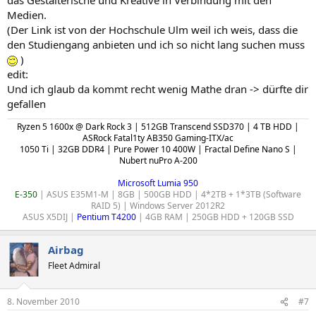
Medien.
(Der Link ist von der Hochschule Ulm weil ich weis, dass die
den Studiengang anbieten und ich so nicht lang suchen muss
)
edit:
Und ich glaub da kommt recht wenig Mathe dran -> dürfte dir
gefallen
Ryzen 5 1600x @ Dark Rock 3 | 512GB Transcend SSD370 | 4 TB HDD |
ASRock Fatal1ty AB350 Gaming-ITX/ac
1050 Ti |
32GB DDR4
|
Pure Power 10 400W
| Fractal Define Nano S |
Nubert nuPro A-200
Microsoft Lumia 950
E-350
| ASUS E35M1-M | 8GB | 500GB HDD | 4*2TB + 1*3TB (Software
RAID 5) | Windows Server 2012R2​
ASUS X5DIJ |
Pentium T4200
| 4GB RAM | 250GB HDD + 120GB SSD​
Airbag
Fleet Admiral
8. November 2010
#7