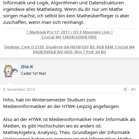
Informatik und Logik, Algorithmen und Datenstrukturen
irgendwie alles Mathelastig. Wenn du dir nur um Mathe
sorgen machst, ich selbst bin kein Matheüberflieger is aber
zuschaffen, wenn man sich reinhängt.
 Macbook Pro 13" 2011 / OS X Mountain Lion 
Crucial M4 128GB/320GB HDD
Desktop: Core i3 2120, Gigabyte GA-H61M-S2V-B3, 8GB RAM, Crucial M4
64GB/500GB WD HDD, Win 7 Prof. 64 Bit​
Die.K
Cadet 1st Year
8. November 2010
#5
Hiho, hab im Wintersemester Studium zum
Medieninformatiker an der HTWK-Leipzig angefangen.
Also an der HTWK ist Medieninformatiker mehr Informatik als
Medien, es gibt Hochschulen wo es anders ist.
Mathe(Algebra, Analysis), Theo. Grundlagen der Informatik
Vorlesungen haben wir gemeinsam mit Informatiker. Mathe