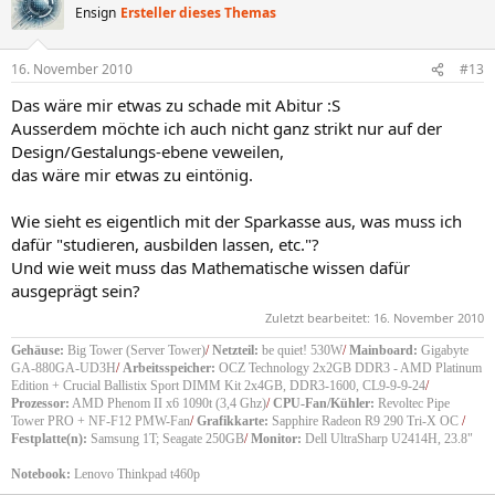
Ensign
Ersteller dieses Themas
16. November 2010
#13
Das wäre mir etwas zu schade mit Abitur :S
Ausserdem möchte ich auch nicht ganz strikt nur auf der
Design/Gestalungs-ebene veweilen,
das wäre mir etwas zu eintönig.
Wie sieht es eigentlich mit der Sparkasse aus, was muss ich
dafür "studieren, ausbilden lassen, etc."?
Und wie weit muss das Mathematische wissen dafür
ausgeprägt sein?
Zuletzt bearbeitet:
16. November 2010
Gehäuse:
Big Tower (Server Tower)
/
Netzteil:
be quiet! 530W
/
Mainboard:
Gigabyte
GA-880GA-UD3H
/
Arbeitsspeicher:
OCZ Technology 2x2GB DDR3 - AMD Platinum
Edition + Crucial Ballistix Sport DIMM Kit 2x4GB, DDR3-1600, CL9-9-9-24
/
Prozessor:
AMD Phenom II x6 1090t (3,4 Ghz)
/
CPU-Fan/Kühler:
Revoltec Pipe
Tower PRO + NF-F12 PMW-Fan
/
Grafikkarte:
Sapphire Radeon R9 290 Tri-X OC
/
Festplatte(n):
Samsung 1T; Seagate 250GB
/
Monitor:
Dell UltraSharp U2414H, 23.8"
Notebook:
Lenovo Thinkpad t460p