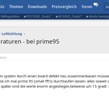
sts
Themen
Downloads
Preisvergleich
Forum
A
RAMageddon
RTX 5000 „Deals“
RX 9000 „Deals“
Ideale Gamin
Luftkühlung
aturen - bei prime95
2010
in system durch einen board defekt neu zusammenbauen müssen.
 ich mal prime 95 (small fft's) durchlaufen lassen. alles soweit
später sind die werte enorm angestiegen,teilweise um 15 grad!. h