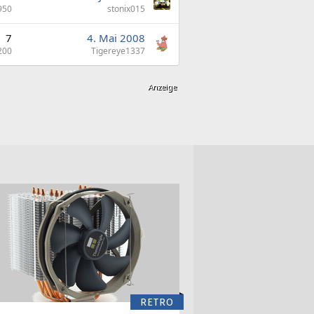
950
stonix015
7
4. Mai 2008
200
Tigereye1337
RETRO