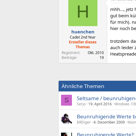
H
mhh..., jetz
gut beim kü
für mich). 
hier noch 
huenchen
Cadet 2nd Year
trotzdem da
Ersteller dieses
Themas
auch leider 
Registriert
Okt. 2010
Heatspreader
Beiträge
19
Ähnliche Themen
Seltsame / beunruhigen
S
Serjo
19. April 2016
Windows 7/8
Beunruhigende Werte be
BRDiger
4. Dezember 2009
Main
Beunruhigende Werte?