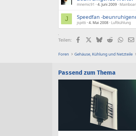
mnemic91
4. Juni 2009
Mainboar
Speedfan -beunruhigen
J
jspitti
4. Mai 2008
Luftkühlung
Facebook
X (Twitter)
Bluesky
Reddit
What
Teilen:
Foren
Gehäuse, Kühlung und Netzteile
Passend zum Thema