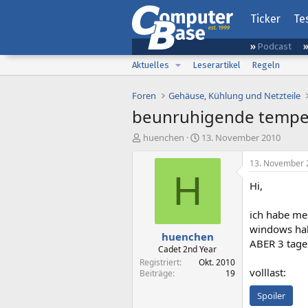
Ticker
Te
Podcast
Aktuelles
Leserartikel
Regeln
Foren
Gehäuse, Kühlung und Netzteile
beunruhigende temper
E
E
huenchen
13. November 2010
r
r
s
s
13. November 
t
t
H
Hi,
e
e
l
l
l
l
ich habe me
e
t
windows habe
huenchen
r
a
ABER 3 tage 
m
Cadet 2nd Year
Registriert
Okt. 2010
volllast:
Beiträge
19
Spoiler