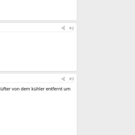
#2
#3
n lüfter von dem kühler entfernt um