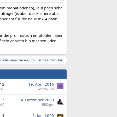
t nem monat oder so), laut pcgh sehr
utragen(is aber das kleinere übel
sbericht für die neue mx-4 dann
ir die prolimatech empfohlen ,aber
uf sein anraten hin machen - den
 oder registrieren, um hier zu antworten.
13
19. April 2016
W
743
wesch2000
3
4. Dezember 2009
967
BRDiger
4
5. Juni 2009