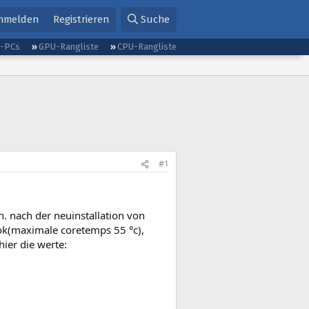
nmelden
Registrieren
Suche
g-PCs
GPU-Rangliste
CPU-Rangliste
#1
 nach der neuinstallation von
 ok(maximale coretemps 55 °c),
ier die werte: