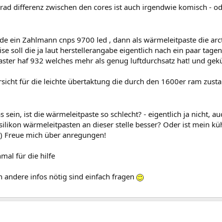
 grad differenz zwischen den cores ist auch irgendwie komisch - od
e ein Zahlmann cnps 9700 led , dann als wärmeleitpaste die arcti
e soll die ja laut herstellerangabe eigentlich nach ein paar tag
aster haf 932 welches mehr als genug luftdurchsatz hat! und gek
rsicht für die leichte übertaktung die durch den 1600er ram zust
 sein, ist die wärmeleitpaste so schlecht? - eigentlich ja nicht, au
e silikon wärmeleitpasten an dieser stelle besser? Oder ist mein k
e) Freue mich über anregungen!
al für die hilfe
ch andere infos nötig sind einfach fragen