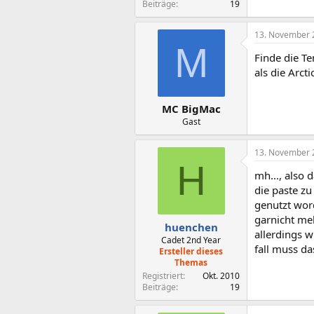
Beiträge
19
13. November 
M
Finde die Te
als die Arctic
MC BigMac
Gast
13. November 
H
mh..., also 
die paste z
genutzt wor
garnicht me
huenchen
allerdings w
Cadet 2nd Year
fall muss da
Ersteller dieses
Themas
Registriert
Okt. 2010
Beiträge
19