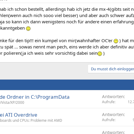
 hab ich schon bestellt, allerdings hab ich jetz die mx-4(gibts sei
hlen(wenn auch nich sooo viel besser) und aber auch schwer aufz
naja so kann ich dann wenigstens noch für andere einen erfahrung
bekanntgeben
nke für den tip!!! ein kumpel von mir(wahnhafter OC'er
) hat m
zu spät ... sowas nennt man pech, eins werde ich aber definitiv a
 polieren(ja ich weis sehr vorsichtig dabei sein
)
Du musst dich einloggen
de Ordner in C:\ProgramData
Antworten
Aufrufe
12.
/Vista/XP/2000
i ATI Overdrive
Antworten
Aufrufe
boards und CPUs: Probleme mit AMD
Antworten