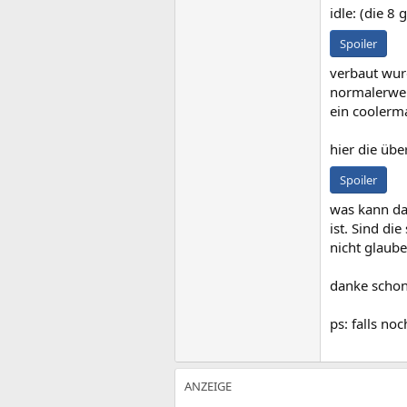
idle: (die 8
Spoiler
verbaut wurd
normalerweis
ein coolerm
hier die übe
Spoiler
was kann das
ist. Sind di
nicht glaub
danke schonm
ps: falls no