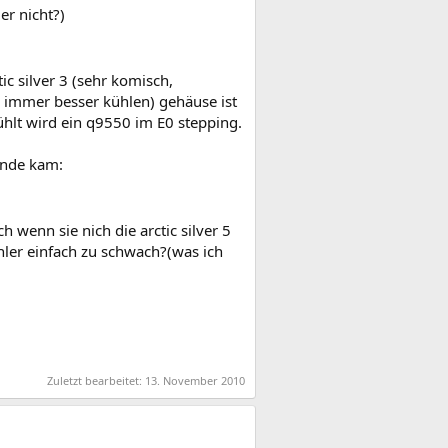
er nicht?)
c silver 3 (sehr komisch,
en immer besser kühlen) gehäuse ist
ühlt wird ein q9550 im E0 stepping.
ande kam:
ch wenn sie nich die arctic silver 5
ühler einfach zu schwach?(was ich
Zuletzt bearbeitet:
13. November 2010