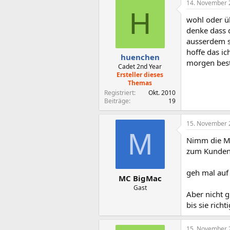
14. November 
H
wohl oder üb
denke dass d
ausserdem s
hoffe das i
huenchen
morgen best
Cadet 2nd Year
Ersteller dieses
Themas
Registriert
Okt. 2010
Beiträge
19
15. November 
M
Nimm die MX-
zum Kunden
geh mal auf
MC BigMac
Gast
Aber nicht g
bis sie richt
15. November 