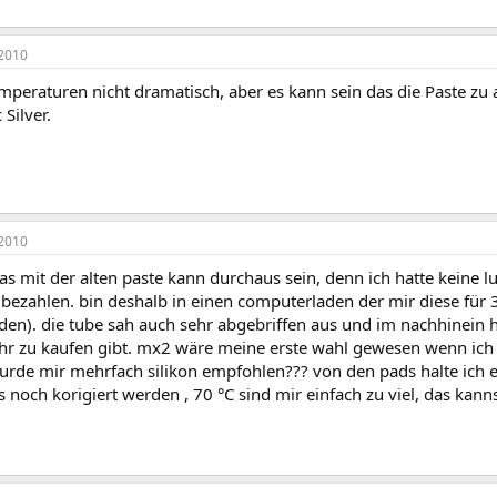
2010
mperaturen nicht dramatisch, aber es kann sein das die Paste zu 
 Silver.
2010
das mit der alten paste kann durchaus sein, denn ich hatte keine l
u bezahlen. bin deshalb in einen computerladen der mir diese für
den). die tube sah auch sehr abgebriffen aus und im nachhinein 
hr zu kaufen gibt. mx2 wäre meine erste wahl gewesen wenn ich 
urde mir mehrfach silikon empfohlen??? von den pads halte ich eh
s noch korigiert werden , 70 °C sind mir einfach zu viel, das kanns