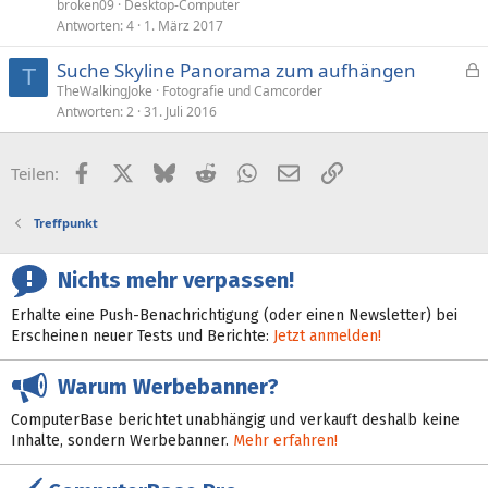
broken09
Desktop-Computer
Antworten
4
1. März 2017
Suche Skyline Panorama zum aufhängen
T
e
TheWalkingJoke
Fotografie und Camcorder
Antworten
2
31. Juli 2016
s
p
e
Facebook
X (Twitter)
Bluesky
Reddit
WhatsApp
E-Mail
Link
Teilen:
r
r
Treffpunkt
t
Nichts mehr verpassen!
Erhalte eine Push-Benachrichtigung (oder einen Newsletter) bei
Erscheinen neuer Tests und Berichte:
Jetzt anmelden!
Warum Werbebanner?
ComputerBase berichtet unabhängig und verkauft deshalb keine
Inhalte, sondern Werbebanner.
Mehr erfahren!