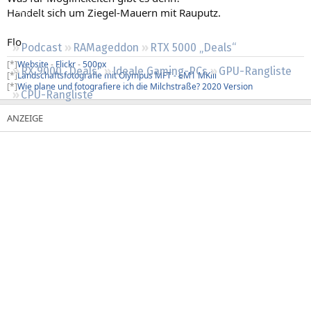
Regeln
Handelt sich um Ziegel-Mauern mit Rauputz.
Flo
Podcast
RAMageddon
RTX 5000 „Deals“
[*]
Website
-
Flickr
-
500px
RX 9000 „Deals“
Ideale Gaming-PCs
GPU-Rangliste
[*]
Landschaftsfotografie mit Olympus MFT - EM1 MKiii
[*]
Wie plane und fotografiere ich die Milchstraße? 2020 Version
CPU-Rangliste