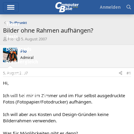
Hauptmenü
Anmelden
Treffpunkt
Ticker
Bilder ohne Rahmen aufhängen?
Tests
E
E
F!o
5. August 2007
r
r
Downloads
s
s
F!o
t
t
Admiral
e
e
Preisvergleich
l
l
l
l
5. August 2007
#1
Forum
e
t
r
a
Hi,
Aktuelles
m
Ich will bei mir im Zimmer und im Flur selbst ausgedruckte
Empfohlene Inhalte
Fotos (Fotopapier/Fotodrucker) aufhängen.
Neue Beiträge
Ich will aber aus Kosten und Design-Gründen keine
Neueste Aktivitäten
Bilderrahmen verwenden.
Leserartikel
Was für Möglihckeiten gibt es denn?