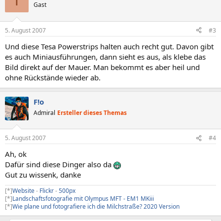
T
Gast
5. August 2007
#3
Und diese Tesa Powerstrips halten auch recht gut. Davon gibt
es auch Miniausführungen, dann sieht es aus, als klebe das
Bild direkt auf der Mauer. Man bekommt es aber heil und
ohne Rückstände wieder ab.
F!o
Admiral
Ersteller dieses Themas
5. August 2007
#4
Ah, ok
Dafür sind diese Dinger also da
Gut zu wissenk, danke
[*]
Website
-
Flickr
-
500px
[*]
Landschaftsfotografie mit Olympus MFT - EM1 MKiii
[*]
Wie plane und fotografiere ich die Milchstraße? 2020 Version