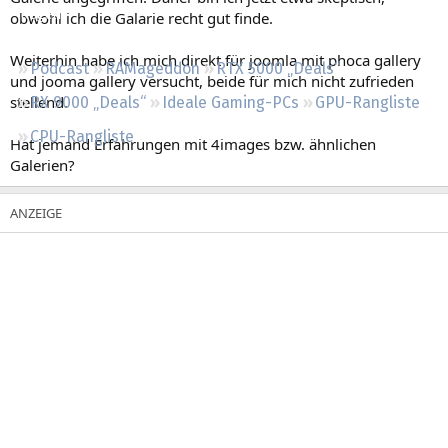
Regeln
obwohl ich die Galarie recht gut finde.
Weiterhin habe ich mich direkt für joomla mit phoca gallery
Podcast
RAMageddon
RTX 5000 „Deals“
und jooma gallery versucht, beide für mich nicht zufrieden
stellend.
RX 9000 „Deals“
Ideale Gaming-PCs
GPU-Rangliste
CPU-Rangliste
Hat jemand Erfahrungen mit 4images bzw. ähnlichen
Galerien?