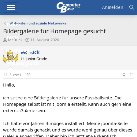
Hauptmenü
Anmelden
Webseiten und soziale Netzwerke
Ticker
Bildergalerie für Homepage gesucht
Tests
E
E
Mc Tuck
11. August 2020
r
r
Downloads
s
s
Mc Tuck
t
t
Lt. Junior Grade
e
e
Preisvergleich
l
l
l
l
11. August 2020
#1
Forum
e
t
r
a
Hallo,
Aktuelles
m
ich suche eine Bildergalerie für unsere Fussballseite. Die
Empfohlene Inhalte
Homepage selbst ist mit joomla erstellt. Kann auch gern eine
Neue Beiträge
externe Galerie sein.
Neueste Aktivitäten
Ich hatte vor Jahren 4images installiert. Meine joomla-Seite
wurde damals gehackt und es wurde wohl genau über dieses
Leserartikel
Galerie angegriffen. Daher bin ich jetzt etwa skeptisch,