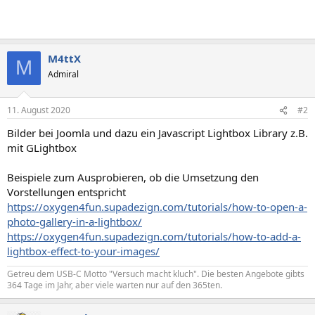
M4ttX
M
Admiral
11. August 2020
#2
Bilder bei Joomla und dazu ein Javascript Lightbox Library z.B.
mit GLightbox
Beispiele zum Ausprobieren, ob die Umsetzung den
Vorstellungen entspricht
https://oxygen4fun.supadezign.com/tutorials/how-to-open-a-
photo-gallery-in-a-lightbox/
https://oxygen4fun.supadezign.com/tutorials/how-to-add-a-
lightbox-effect-to-your-images/
Getreu dem USB-C Motto "Versuch macht kluch". Die besten Angebote gibts
364 Tage im Jahr, aber viele warten nur auf den 365ten.