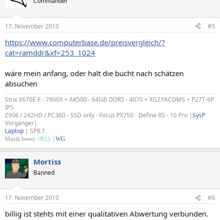
Commander
17. November 2010
#5
https://www.computerbase.de/preisvergleich/?
cat=ramddr&xf=253_1024
wäre mein anfang, oder halt die bucht nach schätzen
absuchen
Strix X670E-F - 7900X + AK500 - 64GB DDR5 - 4070 + XG27ACDMS + P27T-6P
IPS
Z906 / 242HD / PC360 - SSD only - Focus PX750 - Define R5 - 10 Pro |
SysP
Vorgänger|
Laptop
| SP8.1
Musik boost:
//R13.
|
WG
Mortiss
Banned
17. November 2010
#6
billig ist stehts mit einer qualitativen Abwertung verbunden.