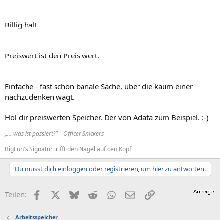
Billig halt.
Preiswert ist den Preis wert.
Einfache - fast schon banale Sache, über die kaum einer
nachzudenken wagt.
Hol dir preiswerten Speicher. Der von Adata zum Beispiel. :-)
„... was ist passiert?“ – Officer Snickers
BigFun's Signatur trifft den Nagel auf den Kopf
Du musst dich einloggen oder registrieren, um hier zu antworten.
Facebook
X (Twitter)
Bluesky
Reddit
WhatsApp
E-Mail
Link
Teilen:
Arbeitsspeicher