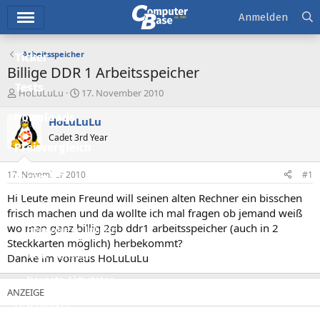
Hauptmenü
Anmelden
Arbeitsspeicher
Ticker
Billige DDR 1 Arbeitsspeicher
Tests
E
E
HoLuLuLu
17. November 2010
r
r
Downloads
s
s
HoLuLuLu
t
t
Cadet 3rd Year
e
e
Preisvergleich
l
l
l
l
17. November 2010
#1
Forum
e
t
r
a
Hi Leute mein Freund will seinen alten Rechner ein bisschen
Aktuelles
m
frisch machen und da wollte ich mal fragen ob jemand weiß
wo man ganz billig 2gb ddr1 arbeitsspeicher (auch in 2
Empfohlene Inhalte
Steckkarten möglich) herbekommt?
Neue Beiträge
Danke im vorraus HoLuLuLu
Neueste Aktivitäten
Leserartikel