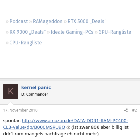
Regeln
Podcast
RAMageddon
RTX 5000 „Deals“
RX 9000 „Deals“
Ideale Gaming-PCs
GPU-Rangliste
CPU-Rangliste
kernel panic
K
Lt. Commander
17. November 2010
#2
spontan
http://www.amazon.de/DATA-DDR1-RAM-PC400-
CL3-Value/dp/B000MSRU9O
(ist zwar 80€ aber billig ist
ddr1 ram mangels nachfrage eh nicht mehr)