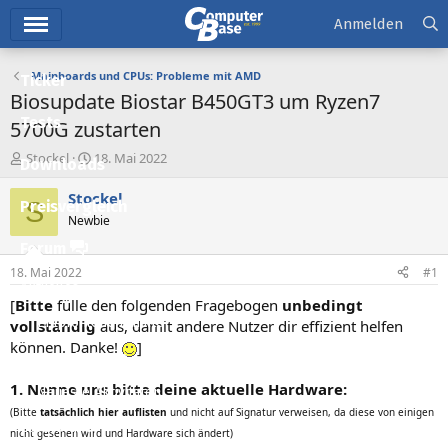
Hauptmenü
Anmelden
Mainboards und CPUs: Probleme mit AMD
Ticker
Biosupdate Biostar B450GT3 um Ryzen7
Tests
5700G zustarten
E
E
Stockel
18. Mai 2022
Downloads
r
r
s
s
Stockel
S
Preisvergleich
t
t
Newbie
e
e
l
l
Forum
l
l
18. Mai 2022
#1
e
t
Aktuelles
r
a
[
Bitte
fülle den folgenden Fragebogen
unbedingt
m
Empfohlene Inhalte
vollständig
aus, damit andere Nutzer dir effizient helfen
können. Danke!
]
Neue Beiträge
1. Nenne uns bitte deine aktuelle Hardware:
Neueste Aktivitäten
(Bitte
tatsächlich hier auflisten
und nicht auf Signatur verweisen, da diese von einigen
Leserartikel
nicht gesehen wird und Hardware sich ändert)