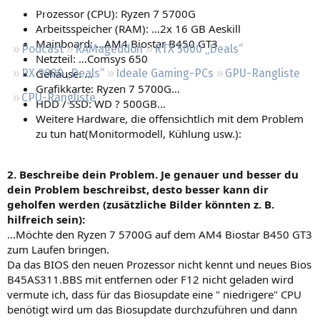
Regeln
Prozessor (CPU): Ryzen 7 5700G
Arbeitsspeicher (RAM): …2x 16 GB Aeskill
Mainboard: …AM4 Biostar B450 GT3
Podcast
RAMageddon
RTX 5000 „Deals“
Netzteil: …Comsys 650
Gehäuse: …
RX 9000 „Deals“
Ideale Gaming-PCs
GPU-Rangliste
Grafikkarte: Ryzen 7 5700G…
CPU-Rangliste
HDD / SSD: WD ? 500GB…
Weitere Hardware, die offensichtlich mit dem Problem
zu tun hat(Monitormodell, Kühlung usw.):
2. Beschreibe dein Problem. Je genauer und besser du
dein Problem beschreibst, desto besser kann dir
geholfen werden (zusätzliche Bilder könnten z. B.
hilfreich sein):
...Möchte den Ryzen 7 5700G auf dem AM4 Biostar B450 GT3
zum Laufen bringen.
Da das BIOS den neuen Prozessor nicht kennt und neues Bios
B45AS311.BBS mit entfernen oder F12 nicht geladen wird
vermute ich, dass für das Biosupdate eine " niedrigere" CPU
benötigt wird um das Biosupdate durchzuführen und dann