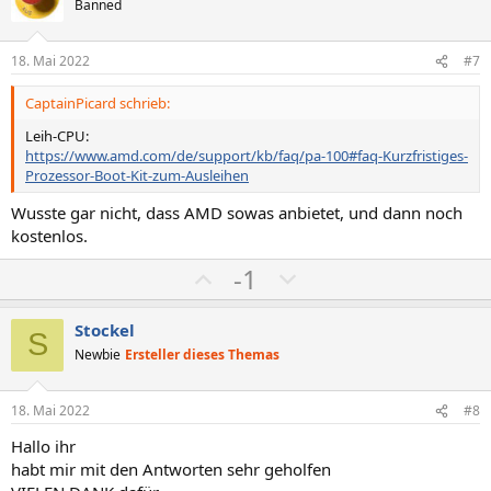
i
a
Banned
n
t
t
e
n
i
i
18. Mai 2022
#7
:
v
v
CaptainPicard schrieb:
e
e
S
S
Leih-CPU:
https://www.amd.com/de/support/kb/faq/pa-100#faq-Kurzfristiges-
t
t
Prozessor-Boot-Kit-zum-Ausleihen
i
i
m
m
Wusste gar nicht, dass AMD sowas anbietet, und dann noch
kostenlos.
m
m
e
e
P
N
-1
o
e
s
g
Stockel
S
i
a
Newbie
Ersteller dieses Themas
t
t
i
i
18. Mai 2022
#8
v
v
Hallo ihr
e
e
habt mir mit den Antworten sehr geholfen
S
S