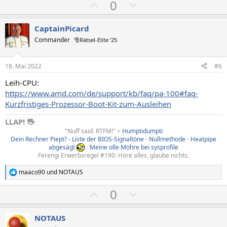
P
N
0
o
e
s
g
CaptainPicard
i
a
Commander
🎅Rätsel-Elite ’25
t
t
i
i
18. Mai 2022
#6
v
v
Leih-CPU:
e
e
https://www.amd.com/de/support/kb/faq/pa-100#faq-
S
S
Kurzfristiges-Prozessor-Boot-Kit-zum-Ausleihen
t
t
LLAP! 🖖
i
i
"Nuff said. RTFM!" >
Humptidumpti
m
m
Dein Rechner Piept? - Liste der BIOS-Signaltöne
-
Nullmethode
-
Heatpipe
m
m
abgesägt
-
Meine olle Möhre bei sysprofile
Ferengi Erwerbsregel #190: Höre alles, glaube nichts.
e
e
maaco90
und
NOTAUS
R
e
P
N
0
a
k
o
e
t
s
g
i
NOTAUS
o