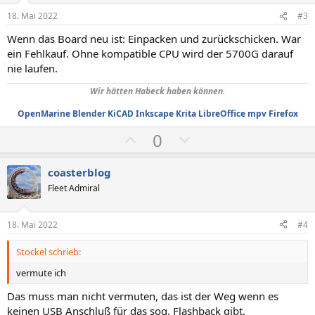
i
i
18. Mai 2022
#3
v
v
Wenn das Board neu ist: Einpacken und zurückschicken. War
e
e
ein Fehlkauf. Ohne kompatible CPU wird der 5700G darauf
S
S
nie laufen.
t
t
Wir hätten Habeck haben können.
i
i
m
m
OpenMarine
Blender
KiCAD
Inkscape
Krita
LibreOffice
mpv
Firefox
m
m
P
N
0
e
e
o
e
s
g
coasterblog
i
a
Fleet Admiral
t
t
i
i
18. Mai 2022
#4
v
v
Stockel schrieb:
e
e
S
S
vermute ich
t
t
Das muss man nicht vermuten, das ist der Weg wenn es
i
i
keinen USB Anschluß für das sog. Flashback gibt.