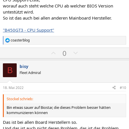
m
m
m
m
worauf auch steht welche CPU ab welcher BIOS Version
untestützt wird.
e
e
So ist das auch bei allen anderen Mainboard Hersteller.
"B450GT3 - CPU Support"
coasterblog
R
e
P
N
0
a
k
o
e
t
s
g
i
bisy
B
o
i
a
Fleet Admiral
n
t
t
e
n
i
i
18. Mai 2022
#10
:
v
v
Stockel schrieb:
e
e
S
S
Bin etwas sauer auf Biostar, die dieses Problem besser hätten
kommunizieren können
t
t
i
i
Das ist bei allen Board Herstellern so.
m
m
Und das ist auch nicht deren Problem, das ist das Problem