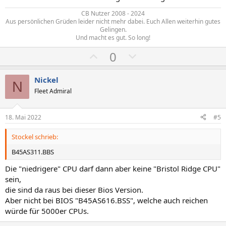
m
m
CB Nutzer 2008 - 2024
m
m
Aus persönlichen Grüden leider nicht mehr dabei. Euch Allen weiterhin gutes
e
e
Gelingen.
Und macht es gut. So long!​
P
N
0
o
e
s
g
Nickel
N
i
a
Fleet Admiral
t
t
i
i
18. Mai 2022
#5
v
v
Stockel schrieb:
e
e
S
S
B45AS311.BBS
t
t
Die "niedrigere" CPU darf dann aber keine "Bristol Ridge CPU"
i
i
sein,
m
m
die sind da raus bei dieser Bios Version.
m
m
Aber nicht bei BIOS "B45AS616.BSS", welche auch reichen
e
e
würde für 5000er CPUs.