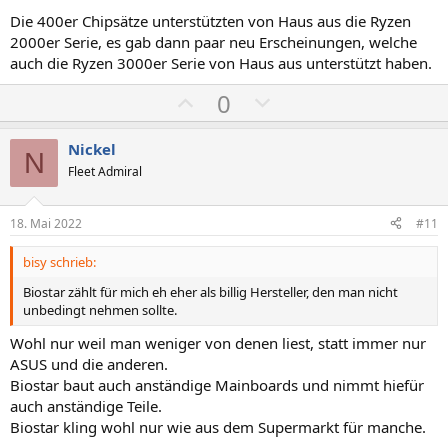
Die 400er Chipsätze unterstützten von Haus aus die Ryzen
2000er Serie, es gab dann paar neu Erscheinungen, welche
auch die Ryzen 3000er Serie von Haus aus unterstützt haben.
P
N
0
o
e
s
g
Nickel
N
i
a
Fleet Admiral
t
t
i
i
18. Mai 2022
#11
v
v
bisy schrieb:
e
e
S
S
Biostar zählt für mich eh eher als billig Hersteller, den man nicht
unbedingt nehmen sollte.
t
t
i
i
Wohl nur weil man weniger von denen liest, statt immer nur
m
m
ASUS und die anderen.
m
m
Biostar baut auch anständige Mainboards und nimmt hiefür
auch anständige Teile.
e
e
Biostar kling wohl nur wie aus dem Supermarkt für manche.