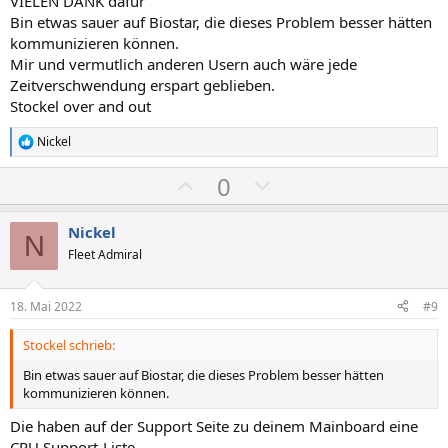
VIELEN DANK dafür
t
t
Bin etwas sauer auf Biostar, die dieses Problem besser hätten
i
i
kommunizieren können.
m
m
Mir und vermutlich anderen Usern auch wäre jede
Zeitverschwendung erspart geblieben.
m
m
Stockel over and out
e
e
Nickel
R
e
P
N
0
a
k
o
e
t
s
g
i
Nickel
N
o
i
a
Fleet Admiral
n
t
t
e
n
i
i
18. Mai 2022
#9
:
v
v
Stockel schrieb:
e
e
S
S
Bin etwas sauer auf Biostar, die dieses Problem besser hätten
kommunizieren können.
t
t
i
i
Die haben auf der Support Seite zu deinem Mainboard eine
CPU Support-Liste,