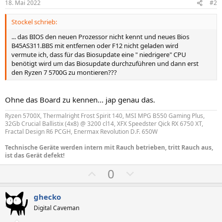
18. Mai 2022
#2
Stockel schrieb:
... das BIOS den neuen Prozessor nicht kennt und neues Bios
B45AS311.BBS mit entfernen oder F12 nicht geladen wird
vermute ich, dass für das Biosupdate eine " niedrigere" CPU
benötigt wird um das Biosupdate durchzuführen und dann erst
den Ryzen 7 5700G zu montieren???
Ohne das Board zu kennen... jap genau das.
Ryzen 5700X, Thermalright Frost Spirit 140, MSI MPG B550 Gaming Plus,
32Gb Crucial Ballistix (4x8) @ 3200 cl14, XFX Speedster Qick RX 6750 XT,
Fractal Design R6 PCGH, Enermax Revolution D.F. 650W
Technische Geräte werden intern mit Rauch betrieben, tritt Rauch aus,
ist das Gerät defekt!
P
N
0
o
e
s
g
ghecko
i
a
Digital Caveman
t
t