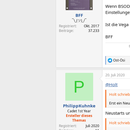
Wenn BSOD m
Einstellunge
BFF
¯\_(ツ)_/¯
Ist die Veg
Registriert
Okt. 2017
Beiträge
37.233
BFF
Ost-Ösi
R
e
a
20. Juli 2020
k
P
t
@Holt
i
o
Holt schrieb
n
e
Erst ein Ne
n
PhilippKuhnke
:
Cadet 1st Year
Neustarts un
Ersteller dieses
Themas
Holt schrieb
Registriert
Juli 2020