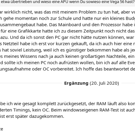
ht etwa übertrieben und wieso eine APU wenn Du sowieso eine Vega 56 hast?
r wirklich nicht, was das mit meinem Problem zu tun hat, aber vo
Ich gehe momentan noch zur Schule und hatte nur ein kleines Budg
usammengebaut habe. Das Mainboard und den Prozessor habe ic
für eine Grafikkarte hatte ich zu diesem Zeitpunkt noch nicht da
dazu. Und da ich sonst den PC gar nicht hätte nutzen können, war 
 Netzteil habe ich erst vor kurzen gekauft, da ich auch hier eine
 hat soviel Leistung, weil ich es günstiger bekommen habe als je
 meines Wissens nach ja auch keinen großartigen Nachteile, ein N
 sollte ich meinen PC noch aufrüsten wollen, bin ich auf alle Even
tungsaufnahme oder OC vorbereitet. Ich hoffe das beantwortet de
Ergänzung
(
20. Juli 2020
)
be ich wie gesagt komplett zurückgesetzt, der RAM läuft also kom
derten Timings, kein OC. Beim windowseigenen RAM-Test ist auch 
 ist erst später dazugekommen.
ze