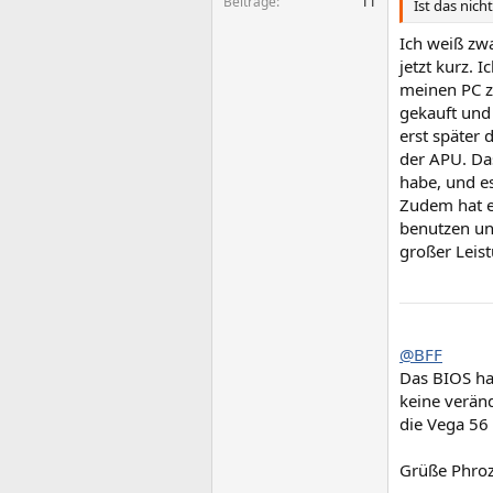
Beiträge
11
Ist das nic
Ich weiß zwa
jetzt kurz. 
meinen PC z
gekauft und 
erst später 
der APU. Das
habe, und es
Zudem hat es
benutzen und
großer Leis
@BFF
Das BIOS ha
keine verän
die Vega 56
Grüße Phro