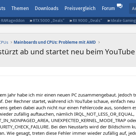
sts
Themen
Downloads
Preisvergleich
Forum
A
RAMageddon
RTX 5000 „Deals“
RX 9000 „Deals“
Ideale Gamin
 CPUs
Mainboards und CPUs: Probleme mit AMD
türzt ab und startet neu beim YouTub
inem Jahr habe ich mir einen neuen PC zusammengebaut. Jedoch tr
f. Der Rechner startet, während ich YouTube schaue, einfach ne
eens geben dabei auch nicht nur einen Fehlercode aus, sondern 
ieder zufällig auftauchen, nämlich IRQL_NOT_LESS_OR_EQUAL,
T_IN_NONPAGED_AREA, UNEXPECTED_KERNEL_MODE_TRAP ode
RITY_CHECK_FAILURE. Bei den Neustarts wird der Bildschirm ku
n. Wie gesagt, treten diese Fehler immer wieder zufällig auf, j