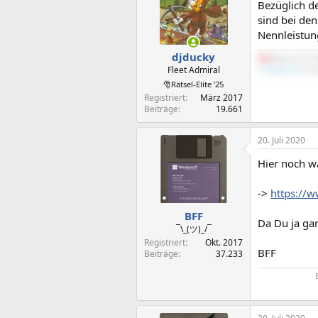
Bezüglich de
sind bei den
Nennleistung
djducky
AMD
Ryzen R7 3
Fleet Admiral
Ti
Python III
16 G
🎅Rätsel-Elite ’25
Registriert
März 2017
Beiträge
19.661
20. Juli 2020
Hier noch 
->
https://
BFF
Da Du ja gar
¯\_(ツ)_/¯
Registriert
Okt. 2017
BFF
Beiträge
37.233