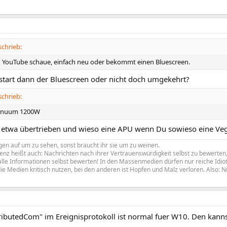
schrieb:
 YouTube schaue, einfach neu oder bekommt einen Bluescreen.
ustart dann der Bluescreen oder nicht doch umgekehrt?
schrieb:
tinuum 1200W
ht etwa übertrieben und wieso eine APU wenn Du sowieso eine Ve
en auf um zu sehen, sonst braucht ihr sie um zu weinen.
z heißt auch: Nachrichten nach ihrer Vertrauenswürdigkeit selbst zu bewerten, 
le Informationen selbst bewerten! In den Massenmedien dürfen nur reiche Idiote
ie Medien kritisch nutzen, bei den anderen ist Hopfen und Malz verloren. Also: N
tributedCom" im Ereignisprotokoll ist normal fuer W10. Den kann