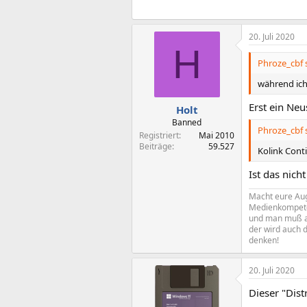
20. Juli 2020
H
Phroze_cbf 
während ich
Erst ein Ne
Holt
Banned
Phroze_cbf 
Registriert
Mai 2010
Beiträge
59.527
Kolink Con
Ist das nic
Macht eure Aug
Medienkompeten
und man muß al
der wird auch d
denken!
20. Juli 2020
Dieser "Dis