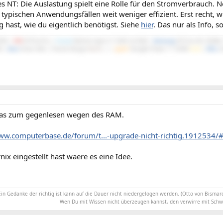
s NT: Die Auslastung spielt eine Rolle für den Stromverbrauch. N
 typischen Anwendungsfällen weit weniger effizient. Erst recht, 
 hast, wie du eigentlich benötigst. Siehe
hier
. Das nur als Info, s
700X |
MSI
X570-A Pro |
Crucial
Ballistix Sport LT 3200 2x16GB |
Samsung
970 Evo M.2 NVMe
B |
Asus
Xonar DGX | Fractal Design
North
|
be
quiet!
Straight Power 11 550W
Gold
|
DELL
S
was zum gegenlesen wegen des RAM.
www.computerbase.de/forum/t...-upgrade-nicht-richtig.1912534
nix eingestellt hast waere es eine Idee.
Ein Gedanke der richtig ist kann auf die Dauer nicht niedergelogen werden. (Otto von Bismarc
Wen Du mit Wissen nicht überzeugen kannst, den verwirre mit Schw