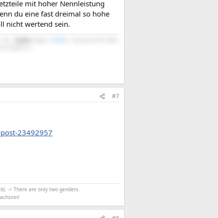
etzteile mit hoher Nennleistung
wenn du eine fast dreimal so hohe
oll nicht wertend sein.
 1TB |
Scythe
Mugen 5
PCGH
| Gainward RTX 5060
2721DGFA 27"
#7
/#post-23492957
k). -> There are only two genders.
achsinn!