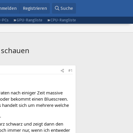
nmelden
Registrieren
Suche
g-PCs
GPU-Rangliste
CPU-Rangliste
e schauen
#1
aten nach einiger Zeit massive
u oder bekommt einen Bluescreen.
es handelt sich um mehrere welche
r
rz schwarz und zeigt dann den
edoch immer nur, wenn ich entweder