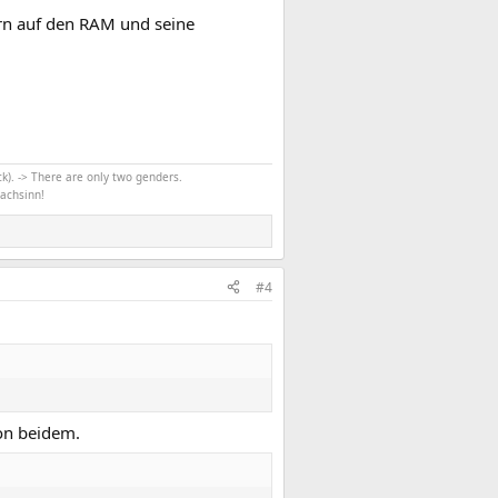
rn auf den RAM und seine
k). -> There are only two genders.
achsinn!
#4
von beidem.