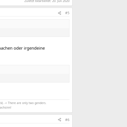
Zuletzt bearbeitet:
20. Juli 2020
#5
achen oder irgendeine
k). -> There are only two genders.
achsinn!
#6