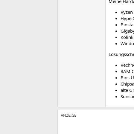
Meine Hard
Ryzen
Hyper
Biosta
Gigab
Kolin
Window
Lösungsschr
Rechne
RAM Ch
Bios U
Chipsa
alte G
Sonsti