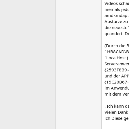
Videos schau
niemals jedo
amdkmdap ab
Abstürze zu
die neueste 
geändert. Di
(Durch die 
1HB8CAD\Be
"LocalHost 
Serveranwe
{2593F8B9-
und der AP
{15C20B67-
im Anwendun
mit dem Ver
. Ich kann d
Vielen Dank 
ich Diese ge