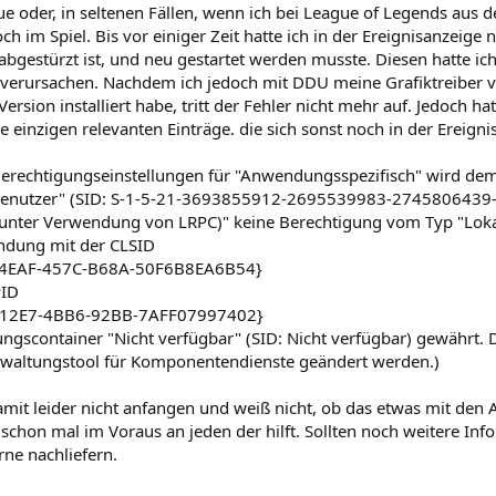
e oder, in seltenen Fällen, wenn ich bei League of Legends aus 
ch im Spiel. Bis vor einiger Zeit hatte ich in der Ereignisanzeige 
gestürzt ist, und neu gestartet werden musste. Diesen hatte ich 
 verursachen. Nachdem ich jedoch mit DDU meine Grafiktreiber vo
Version installiert habe, tritt der Fehler nicht mehr auf. Jedoch h
e einzigen relevanten Einträge. die sich sonst noch in der Ereign
Berechtigungseinstellungen für "Anwendungsspezifisch" wird d
nutzer" (SID: S-1-5-21-3693855912-2695539983-2745806439-1
(unter Verwendung von LRPC)" keine Berechtigung vom Typ "Loka
ndung mit der CLSID
4EAF-457C-B68A-50F6B8EA6B54}
PID
12E7-4BB6-92BB-7AFF07997402}
gscontainer "Nicht verfügbar" (SID: Nicht verfügbar) gewährt. 
waltungstool für Komponentendienste geändert werden.)
amit leider nicht anfangen und weiß nicht, ob das etwas mit den
schon mal im Voraus an jeden der hilft. Sollten noch weitere Inf
rne nachliefern.