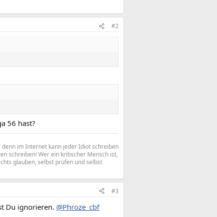
#2
ga 56 hast?
denn im Internet kann jeder Idiot schreiben
n schreiben! Wer ein kritischer Mensch ist,
ichts glauben, selbst prüfen und selbst
#3
st Du ignorieren.
@Phroze_cbf