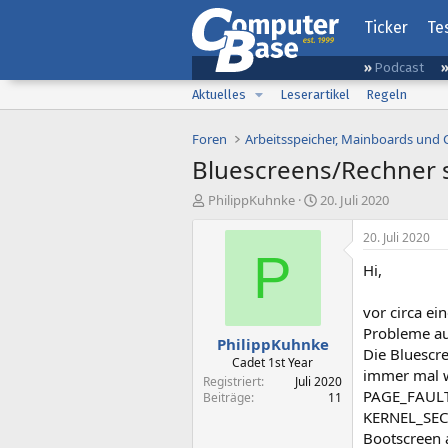
Ticker
Te
Podcast
Aktuelles
Leserartikel
Regeln
Foren
Arbeitsspeicher, Mainboards und
Bluescreens/Rechner s
E
E
PhilippKuhnke
20. Juli 2020
r
r
s
s
20. Juli 2020
t
t
P
Hi,
e
e
l
l
l
l
vor circa e
e
t
Probleme au
PhilippKuhnke
r
a
Die Bluescr
m
Cadet 1st Year
immer mal w
Registriert
Juli 2020
PAGE_FAUL
Beiträge
11
KERNEL_SECU
Bootscreen a