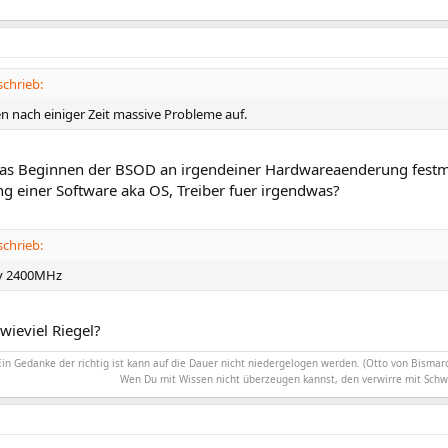
schrieb:
en nach einiger Zeit massive Probleme auf.
as Beginnen der BSOD an irgendeiner Hardwareaenderung festm
g einer Software aka OS, Treiber fuer irgendwas?
schrieb:
y 2400MHz
wieviel Riegel?
Ein Gedanke der richtig ist kann auf die Dauer nicht niedergelogen werden. (Otto von Bismarc
Wen Du mit Wissen nicht überzeugen kannst, den verwirre mit Schw