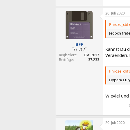
20. Juli 2020
Phroze_cbf 
Jedoch trat
BFF
Kannst Du d
¯\_(ツ)_/¯
Veraenderun
Registriert
Okt. 2017
Beiträge
37.233
Phroze_cbf 
HyperX Fur
Wieviel und 
20. Juli 2020