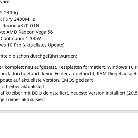
ware:
 5 2400g
X Fury 2400MHz
r Racing x370 GTN
yte AMD Radeon Vega 56
k Continuum 1200W
s 10 Pro (aktuellstes Update)
itte die schon durchgeführt wurden:
r komplett neu aufgesetzt, Festplatten formatiert, Windows 10 Pro
eck durchgeführt, keine Fehler aufgetaucht, RAM Riegel ausget
pdate auf aktuellste Version, CMOS gecleart
tz Treiber aktualisiert
rafiktreiber mit DDU deinstalliert, neueste Version installiert (20.5
ge Treiber aktualisiert