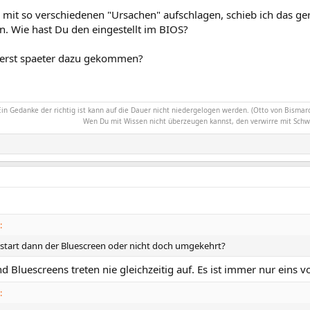
it so verschiedenen "Ursachen" aufschlagen, schieb ich das ge
n. Wie hast Du den eingestellt im BIOS?
a erst spaeter dazu gekommen?
Ein Gedanke der richtig ist kann auf die Dauer nicht niedergelogen werden. (Otto von Bismarc
Wen Du mit Wissen nicht überzeugen kannst, den verwirre mit Schw
:
ustart dann der Bluescreen oder nicht doch umgekehrt?
d Bluescreens treten nie gleichzeitig auf. Es ist immer nur eins 
: