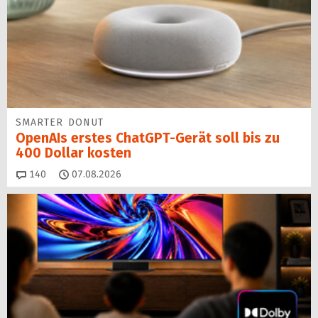
SMARTER DONUT
OpenAIs erstes ChatGPT-Gerät soll bis zu
400 Dollar kosten
Kommentare
140
07.08.2026