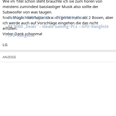
Wie im Titel schon steht bräuchte ich sie zum hören von
Regeln
meistens zumindest basslastiger Musik also sollte der
Subwoofer von was taugen.
Nach Möglichkeit hätte ich auch gerne mehr als 2 Boxen, aber
Podcast
RAMageddon
RTX 5000 „Deals“
ich werde auch auf Vorschläge eingehen die das nicht
RX 9000 „Deals“
Ideale Gaming-PCs
GPU-Rangliste
erfüllen.
Vielen Dank schonmal
CPU-Rangliste
LG