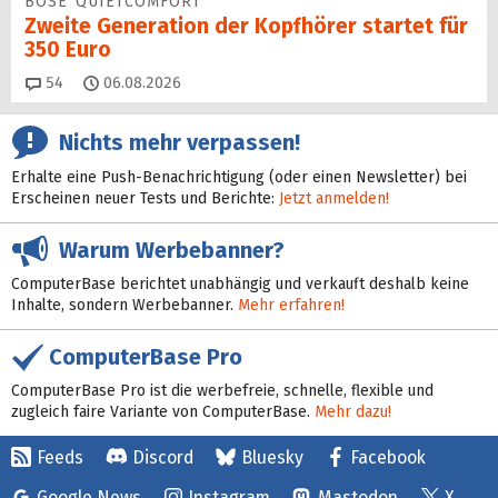
BOSE QUIETCOMFORT
Zweite Generation der Kopfhörer startet für
350 Euro
Kommentare
54
06.08.2026
Nichts mehr verpassen!
Erhalte eine Push-Benachrichtigung (oder einen Newsletter) bei
Erscheinen neuer Tests und Berichte:
Jetzt anmelden!
Warum Werbebanner?
ComputerBase berichtet unabhängig und verkauft deshalb keine
Inhalte, sondern Werbebanner.
Mehr erfahren!
ComputerBase Pro
ComputerBase Pro ist die werbefreie, schnelle, flexible und
zugleich faire Variante von ComputerBase.
Mehr dazu!
Feeds
Discord
Bluesky
Facebook
Google News
Instagram
Mastodon
X