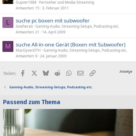
Guyver1988
Fernseher und Media-Streaming
Antworten
15
3. Februar 2011
suche pc boxen mit subwoofer
L
loveherati
Gaming-Audio, Streaming-Setups, Podcasting etc.
Antworten
21
14. April 2009
suche All-in-one Gerät (Boxen mit Subwoofer)
M
MacGyverDTH
Gaming-Audio, Streaming-Setups, Podcasting etc.
Antworten
9
24. Januar 2009
Facebook
X (Twitter)
Bluesky
Reddit
WhatsApp
E-Mail
Link
Teilen:
Gaming-Audio, Streaming-Setups, Podcasting etc.
Passend zum Thema