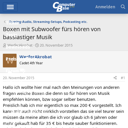
Hauptmenü
Anmelden
Gaming-Audio, Streaming-Setups, Podcasting etc.
Ticker
Boxen mit Subwoofer fürs hören von
Tests
basslastiger Musik
E
E
WerferAkrobat
20. November 2015
Downloads
r
r
s
s
WerferAkrobat
W
Preisvergleich
t
t
Cadet 4th Year
e
e
l
l
Forum
l
l
20. November 2015
#1
e
t
Aktuelles
r
a
Hallo ich wollte hier mal nach den Meinungen von anderen
m
Empfohlene Inhalte
fragen welche Boxen die denn so für hören von Musik
empfehlen können, bzw sogar selber benutzen.
Neue Beiträge
Preislich hab ich mir eigentlich so max 200 € vorgestellt. Ich
kann mir auch nicht wirklich vorstellen das sie viel teurer sein
Neueste Aktivitäten
müssen da meine alten die ich vor glaub ich 6 Jahren oder
Leserartikel
mehr gekauft hab für 35 € bis heute sauber funktionieren.