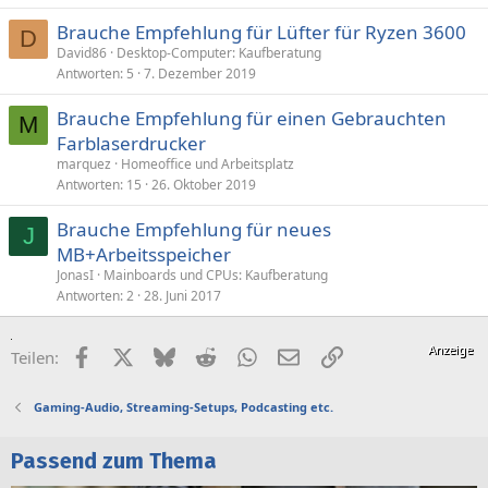
Brauche Empfehlung für Lüfter für Ryzen 3600
D
David86
Desktop-Computer: Kaufberatung
Antworten
5
7. Dezember 2019
Brauche Empfehlung für einen Gebrauchten
M
Farblaserdrucker
marquez
Homeoffice und Arbeitsplatz
Antworten
15
26. Oktober 2019
Brauche Empfehlung für neues
J
MB+Arbeitsspeicher
JonasI
Mainboards und CPUs: Kaufberatung
Antworten
2
28. Juni 2017
Facebook
X (Twitter)
Bluesky
Reddit
WhatsApp
E-Mail
Link
Teilen:
Gaming-Audio, Streaming-Setups, Podcasting etc.
Passend zum Thema