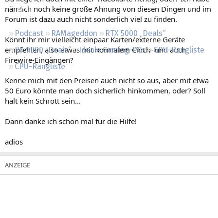
Regeln
nämlich noch keine große Ahnung von diesen Dingen und im
Forum ist dazu auch nicht sonderlich viel zu finden.
Podcast
RAMageddon
RTX 5000 „Deals“
Könnt ihr mir vielleicht einpaar Karten/externe Geräte
empfehlen, also etwas mit normalem Cinch- und auch
RX 9000 „Deals“
Ideale Gaming-PCs
GPU-Rangliste
Firewire-Eingängen?
CPU-Rangliste
Kenne mich mit den Preisen auch nicht so aus, aber mit etwa
50 Euro könnte man doch sicherlich hinkommen, oder? Soll
halt kein Schrott sein...
Dann danke ich schon mal für die Hilfe!
adios