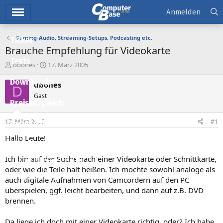
Hauptmenü
Anmelden
Gaming-Audio, Streaming-Setups, Podcasting etc.
Ticker
Brauche Empfehlung für Videokarte
Tests
E
E
dbones
17. März 2005
r
r
Downloads
s
s
dbones
D
t
t
Gast
e
e
Preisvergleich
l
l
l
l
17. März 2005
#1
Forum
e
t
r
a
Hallo Leute!
Aktuelles
m
Ich bin auf der Suche nach einer Videokarte oder Schnittkarte,
Empfohlene Inhalte
oder wie die Teile halt heißen. Ich möchte sowohl analoge als
Neue Beiträge
auch digitale Aufnahmen von Camcordern auf den PC
überspielen, ggf. leicht bearbeiten, und dann auf z.B. DVD
Neueste Aktivitäten
brennen.
Leserartikel
Da liege ich doch mit einer Videokarte richtig, oder? Ich habe