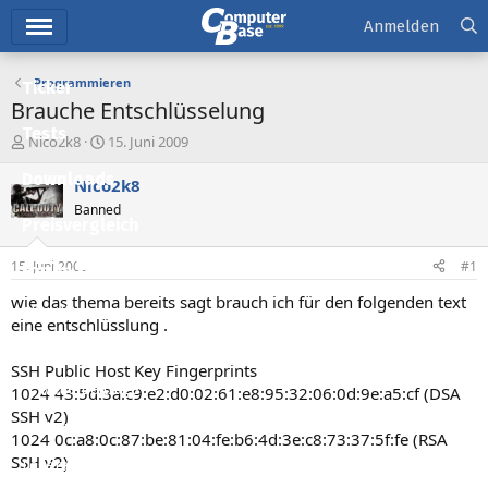
Hauptmenü
Anmelden
Programmieren
Ticker
Brauche Entschlüsselung
Tests
E
E
Nico2k8
15. Juni 2009
r
r
Downloads
s
s
Nico2k8
t
t
Banned
e
e
Preisvergleich
l
l
l
l
15. Juni 2009
#1
Forum
e
t
r
a
wie das thema bereits sagt brauch ich für den folgenden text
Aktuelles
m
eine entschlüsslung .
Empfohlene Inhalte
SSH Public Host Key Fingerprints
Neue Beiträge
1024 43:5d:3a:c9:e2:d0:02:61:e8:95:32:06:0d:9e:a5:cf (DSA
SSH v2)
Neueste Aktivitäten
1024 0c:a8:0c:87:be:81:04:fe:b6:4d:3e:c8:73:37:5f:fe (RSA
SSH v2)
Leserartikel