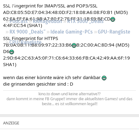
Regeln
SSL Fingerprint for IMAP/SSL and POP3/SSL
AD:C8:05:5D:E7:04:34:48:0D:F2:18:08:A6:08:F0:B1 (MD5)
62:EA:EF:FA:61:9B:A7:80:F2:7E:FF:31:1B:E9:BE:CD
Podcast
RAMageddon
RTX 5000 „Deals“
4:4F:CC:54 (SHA1)
RX 9000 „Deals“
Ideale Gaming-PCs
GPU-Rangliste
SSL Fingerprint for HTTPS
CPU-Rangliste
7B:0A:0B:11:B8:09:97:22:33:B6
B:2C:00:AC:8D:94 (MD5)
D6
2:9D:64:2C:63:A5:0F:71:C6:64:33:66:FB:CA:42:49:AA:6F:19
SHA1)
wenn das einer könnte wäre ich sehr dankbar
die grinsenden gesichter sind : D
kino.to down und keine alternative??
dann kommt in meine FB Gruppe!! immer die aktuellsten Games! und das
beste... es ist vollkommen legal!!