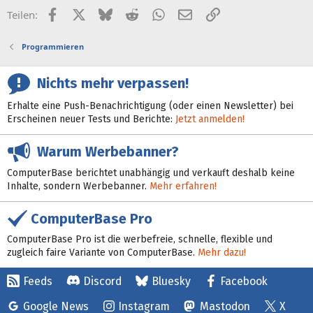
Facebook
X (Twitter)
Bluesky
Reddit
WhatsApp
E-Mail
Link
Teilen:
Programmieren
Nichts mehr verpassen!
Erhalte eine Push-Benachrichtigung (oder einen Newsletter) bei
Erscheinen neuer Tests und Berichte:
Jetzt anmelden!
Warum Werbebanner?
ComputerBase berichtet unabhängig und verkauft deshalb keine
Inhalte, sondern Werbebanner.
Mehr erfahren!
ComputerBase Pro
ComputerBase Pro ist die werbefreie, schnelle, flexible und
zugleich faire Variante von ComputerBase.
Mehr dazu!
Feeds
Discord
Bluesky
Facebook
Google News
Instagram
Mastodon
X