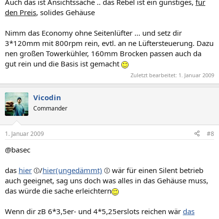
Auch das ist Ansichtssache .. das Rebel ist ein günstiges,
für
den Preis
, solides Gehäuse
Nimm das Economy ohne Seitenlüfter ... und setz dir
3*120mm mit 800rpm rein, evtl. an ne Lüftersteuerung. Dazu
nen großen Towerkühler, 160mm Brocken passen auch da
gut rein und die Basis ist gemacht
Zuletzt bearbeitet:
1. Januar 2009
Vicodin
Commander
1. Januar 2009
#8
@basec
das
hier
/
hier(ungedämmt)
wär für einen Silent betrieb
auch geeignet, sag uns doch was alles in das Gehäuse muss,
das würde die sache erleichtern
Wenn dir zB 6*3,5er- und 4*5,25erslots reichen wär
das