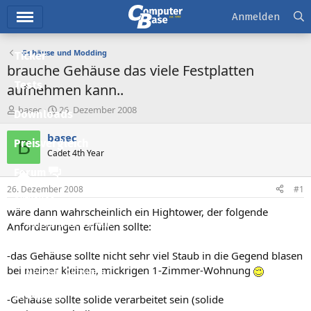
Hauptmenü
Anmelden
Gehäuse und Modding
Ticker
brauche Gehäuse das viele Festplatten
Tests
aufnehmen kann..
E
E
basec
26. Dezember 2008
Downloads
r
r
s
s
basec
B
Preisvergleich
t
t
Cadet 4th Year
e
e
l
l
Forum
l
l
26. Dezember 2008
#1
e
t
Aktuelles
r
a
wäre dann wahrscheinlich ein Hightower, der folgende
m
Empfohlene Inhalte
Anforderungen erfüllen sollte:
Neue Beiträge
-das Gehäuse sollte nicht sehr viel Staub in die Gegend blasen
bei meiner kleinen, mickrigen 1-Zimmer-Wohnung
Neueste Aktivitäten
Leserartikel
-Gehäuse sollte solide verarbeitet sein (solide