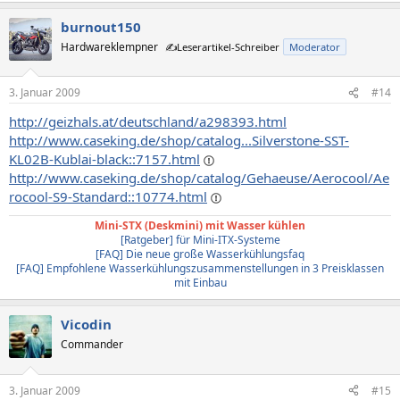
burnout150
Hardwareklempner
✍️Leserartikel-Schreiber
Moderator
3. Januar 2009
#14
http://geizhals.at/deutschland/a298393.html
http://www.caseking.de/shop/catalog...Silverstone-SST-
KL02B-Kublai-black::7157.html
http://www.caseking.de/shop/catalog/Gehaeuse/Aerocool/Ae
rocool-S9-Standard::10774.html
Mini-STX (Deskmini) mit Wasser kühlen
[Ratgeber] für Mini-ITX-Systeme
[FAQ] Die neue große Wasserkühlungsfaq
[FAQ] Empfohlene Wasserkühlungszusammenstellungen in 3 Preisklassen
mit Einbau
Vicodin
Commander
3. Januar 2009
#15