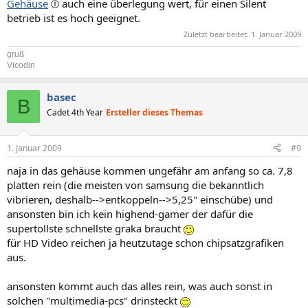
Gehäuse
auch eine überlegung wert, für einen Silent
betrieb ist es hoch geeignet.
Zuletzt bearbeitet:
1. Januar 2009
gruß
Vicodin
basec
B
Cadet 4th Year
Ersteller dieses Themas
1. Januar 2009
#9
naja in das gehäuse kommen ungefähr am anfang so ca. 7,8
platten rein (die meisten von samsung die bekanntlich
vibrieren, deshalb-->entkoppeln-->5,25" einschübe) und
ansonsten bin ich kein highend-gamer der dafür die
supertollste schnellste graka braucht
für HD Video reichen ja heutzutage schon chipsatzgrafiken
aus.
ansonsten kommt auch das alles rein, was auch sonst in
solchen "multimedia-pcs" drinsteckt