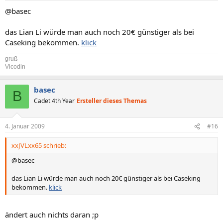
@basec
das Lian Li würde man auch noch 20€ günstiger als bei
Caseking bekommen.
klick
gruß
Vicodin
basec
B
Cadet 4th Year
Ersteller dieses Themas
4. Januar 2009
#16
xxJVLxx65 schrieb:
@basec
das Lian Li würde man auch noch 20€ günstiger als bei Caseking
bekommen.
klick
ändert auch nichts daran ;p