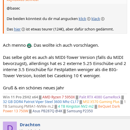
@basec
Die beiden könntest du dir mal angucken
klick
klack
Das
hier
ist etwas teurer (124€), aber dafür schon gedämmt.
Ach menno
. Das wollte ich auch vorschlagen.
Das selbe gibt es auch als MIDI-Tower Version (falls du MIDI
bevorzugst), allerdings hat es 2 externe 5.25 Einschübe und 2
interne 3.5 Einschübe für Festplatten weniger als die BIG-
Tower Version, kostet bei Caseking 10 € weniger.
Gruß & ein schönes neues Jahr
Win 11 Pro 25H2 x64
▓
AMD Ryzen 7 5950X
▓
Palit RTX 4080 GameRock
▓
32 GB DDR4 Patriot Viper Steel 3600 Mhz CL17
▓
MSI X570 Gaming Plus
▓
1
TB Samsung PM9A1-NVMe m.2
▓
4 TB Kingston NV2 m2
▓
BeQuiet Dark
Power 13 750W
▓
Asus PB287Q @4K
▓
Samsung P2350
Drachton
D