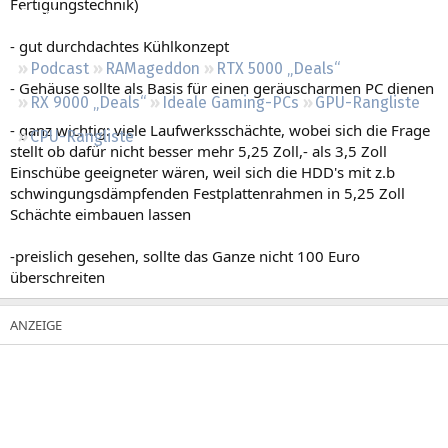
Fertigungstechnik)
Regeln
- gut durchdachtes Kühlkonzept
Podcast
RAMageddon
RTX 5000 „Deals“
- Gehäuse sollte als Basis für einen geräuscharmen PC dienen
RX 9000 „Deals“
Ideale Gaming-PCs
GPU-Rangliste
- ganz wichtig: viele Laufwerksschächte, wobei sich die Frage
CPU-Rangliste
stellt ob dafür nicht besser mehr 5,25 Zoll,- als 3,5 Zoll
Einschübe geeigneter wären, weil sich die HDD's mit z.b
schwingungsdämpfenden Festplattenrahmen in 5,25 Zoll
Schächte eimbauen lassen
-preislich gesehen, sollte das Ganze nicht 100 Euro
überschreiten