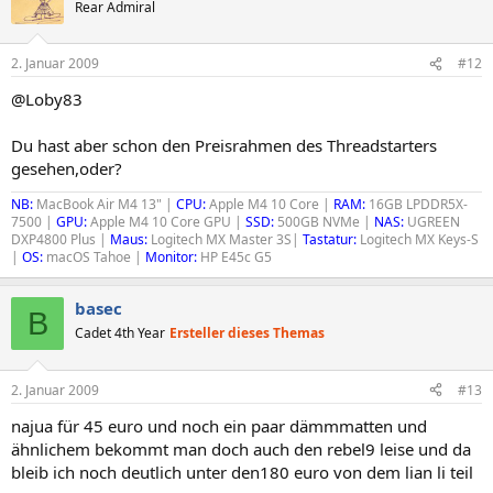
Rear Admiral
2. Januar 2009
#12
@Loby83
Du hast aber schon den Preisrahmen des Threadstarters
gesehen,oder?
NB:
MacBook Air M4 13" |
CPU:
Apple M4 10 Core |
RAM:
16GB LPDDR5X-
7500 |
GPU
:
Apple M4 10 Core GPU |
SSD:
500GB NVMe |
NAS:
UGREEN
DXP4800 Plus |
Maus:
Logitech MX Master 3S|
Tastatur:
Logitech MX Keys-S
|
OS:
macOS Tahoe |
Monitor:
HP E45c G5
basec
B
Cadet 4th Year
Ersteller dieses Themas
2. Januar 2009
#13
najua für 45 euro und noch ein paar dämmmatten und
ähnlichem bekommt man doch auch den rebel9 leise und da
bleib ich noch deutlich unter den180 euro von dem lian li teil