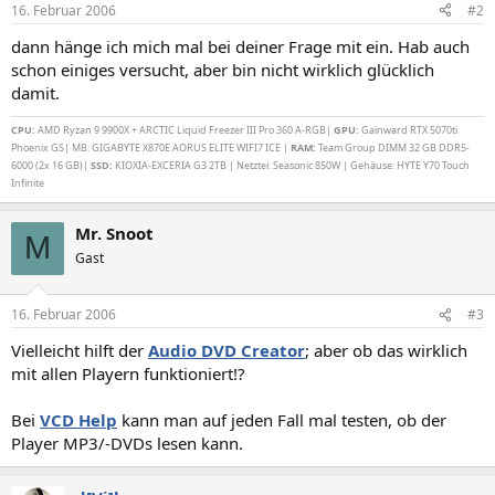
16. Februar 2006
#2
dann hänge ich mich mal bei deiner Frage mit ein. Hab auch
schon einiges versucht, aber bin nicht wirklich glücklich
damit.
CPU:
AMD Ryzan 9 9900X + ARCTIC Liquid Freezer III Pro 360 A-RGB|
GPU:
Gainward RTX 5070ti
Phoenix GS| MB: GIGABYTE X870E AORUS ELITE WIFI7 ICE |
RAM:
Team Group DIMM 32 GB DDR5-
6000 (2x 16 GB)|
SSD:
KIOXIA-EXCERIA G3 2TB | Netztei: Seasonic 850W | Gehäuse: HYTE Y70 Touch
Infinite
Mr. Snoot
M
Gast
16. Februar 2006
#3
Vielleicht hilft der
Audio DVD Creator
; aber ob das wirklich
mit allen Playern funktioniert!?
Bei
VCD Help
kann man auf jeden Fall mal testen, ob der
Player MP3/-DVDs lesen kann.