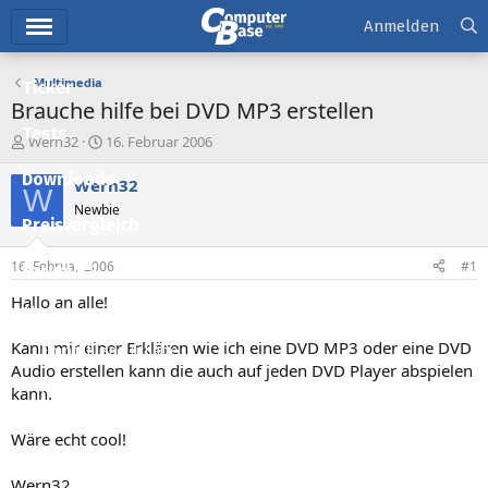
Hauptmenü
Anmelden
Multimedia
Ticker
Brauche hilfe bei DVD MP3 erstellen
Tests
E
E
Wern32
16. Februar 2006
r
r
Downloads
s
s
Wern32
W
t
t
Newbie
e
e
Preisvergleich
l
l
l
l
16. Februar 2006
#1
Forum
e
t
r
a
Hallo an alle!
Aktuelles
m
Kann mir einer Erklären wie ich eine DVD MP3 oder eine DVD
Empfohlene Inhalte
Audio erstellen kann die auch auf jeden DVD Player abspielen
Neue Beiträge
kann.
Neueste Aktivitäten
Wäre echt cool!
Leserartikel
Wern32