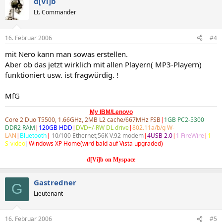
d[Vi]b
Lt. Commander
16. Februar 2006
#4
mit Nero kann man sowas erstellen.
Aber ob das jetzt wirklich mit allen Playern( MP3-Playern)
funktioniert usw. ist fragwürdig. !
MfG
My IBM/Lenovo
Core 2 Duo T5500, 1.66GHz, 2MB L2 cache/667MHz FSB
|
1GB PC2-5300
DDR2 RAM
|
120GB HDD
|
DVD+/-RW DL drive
|
802.11a/b/g W-
LAN
|
Bluetooth
|
10/100 Ethernet;56K V.92 modem
|
4USB 2.0
|
1 FireWire
|
1
S-video
|
Windows XP Home(wird bald auf Vista upgraded)
d[Vi]b on Myspace
Gastredner
G
Lieutenant
16. Februar 2006
#5