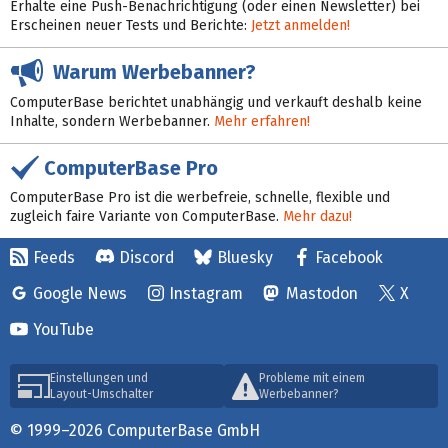
Erhalte eine Push-Benachrichtigung (oder einen Newsletter) bei
Erscheinen neuer Tests und Berichte:
Jetzt anmelden!
Warum Werbebanner?
ComputerBase berichtet unabhängig und verkauft deshalb keine
Inhalte, sondern Werbebanner.
Mehr erfahren!
ComputerBase Pro
ComputerBase Pro ist die werbefreie, schnelle, flexible und
zugleich faire Variante von ComputerBase.
Mehr dazu!
Feeds
Discord
Bluesky
Facebook
Google News
Instagram
Mastodon
X
YouTube
Einstellungen und
Probleme mit einem
Layout-Umschalter
Werbebanner?
© 1999–2026 ComputerBase GmbH