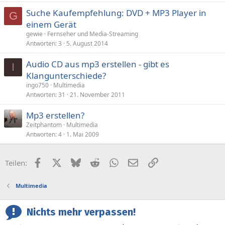
Suche Kaufempfehlung: DVD + MP3 Player in
G
einem Gerät
gewie
Fernseher und Media-Streaming
Antworten
3
5. August 2014
Audio CD aus mp3 erstellen - gibt es
I
Klangunterschiede?
ingo750
Multimedia
Antworten
31
21. November 2011
Mp3 erstellen?
Zeitphantom
Multimedia
Antworten
4
1. Mai 2009
Facebook
X (Twitter)
Bluesky
Reddit
WhatsApp
E-Mail
Link
Teilen:
Multimedia
Nichts mehr verpassen!