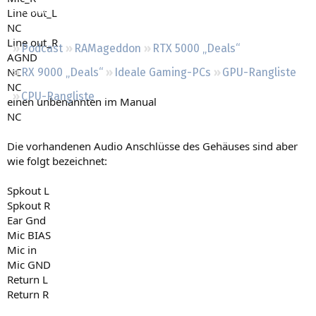
Regeln
Line out_L
NC
Line out_R
Podcast
RAMageddon
RTX 5000 „Deals“
AGND
NC
RX 9000 „Deals“
Ideale Gaming-PCs
GPU-Rangliste
NC
CPU-Rangliste
einen unbenannten im Manual
NC
Die vorhandenen Audio Anschlüsse des Gehäuses sind aber
wie folgt bezeichnet:
Spkout L
Spkout R
Ear Gnd
Mic BIAS
Mic in
Mic GND
Return L
Return R