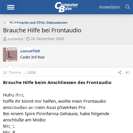
Hauptmenü
Anmelden
Mainboards und CPUs: Diskussionen
Ticker
Brauche Hilfe bei Frontaudio
Tests
E
E
Lunarius
24. Dezember 2008
r
r
Downloads
s
s
Lunarius
L
t
t
Cadet 3rd Year
e
e
Preisvergleich
l
l
l
l
24. Dezember 2008
#1
Forum
e
t
r
a
Brauche Hilfe beim Anschliessen des Frontaudio
Aktuelles
m
Huhu ihrs,
Empfohlene Inhalte
hoffe ihr könnt mir helfen, wollte mein Frontaudio
Neue Beiträge
anschließen an mein Asus p5w64ws Pro
Bei einem Spire Pininfarina Gehäuse, habe folgende
Neueste Aktivitäten
anschlüße am MoBo:
Mic_L
Leserartikel
Mic_R