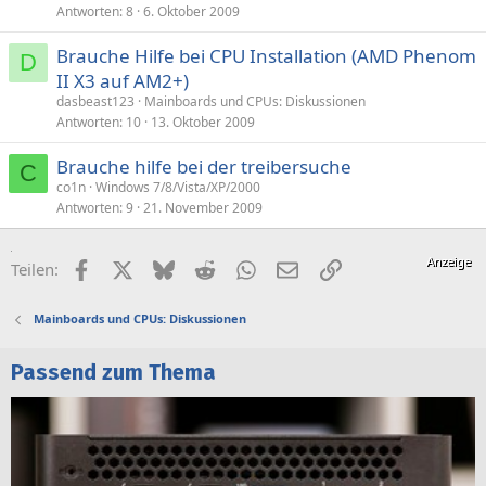
Antworten
8
6. Oktober 2009
Brauche Hilfe bei CPU Installation (AMD Phenom
D
II X3 auf AM2+)
dasbeast123
Mainboards und CPUs: Diskussionen
Antworten
10
13. Oktober 2009
Brauche hilfe bei der treibersuche
C
co1n
Windows 7/8/Vista/XP/2000
Antworten
9
21. November 2009
Facebook
X (Twitter)
Bluesky
Reddit
WhatsApp
E-Mail
Link
Teilen:
Mainboards und CPUs: Diskussionen
Passend zum Thema