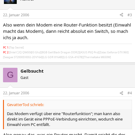
22. Januar 2006
#3
Also wenn dein Modem eine Router-Funktion besitzt (Einwahl
macht das Modem), dann reicht absolut ein Switch, so mach
ichs ja auch.
PC 1:
[Top Secret]
PC 2:
[Intel C2Q Q9450@3 Ghz][8GB Geil Black Dragon DDR2][ASUS P5Q Pro][Zotac Geforce GTX 960]
[Seagae ST2000DX002-2DV164][LG GDR 8164B][LG GSA-4167B][Thermaltake M650W]
Gelbsucht
G
Gast
22. Januar 2006
#4
GevatterTod schrieb:
Das Modem verfügt über eine "Routerfunktion"; man kann also
direkt im Gerät eine PPPoE-Verbindung einrichten, wodurch eine
Einwahl vom PC entfällt.
Also genau das, was ein Router macht. Damit reicht dir der