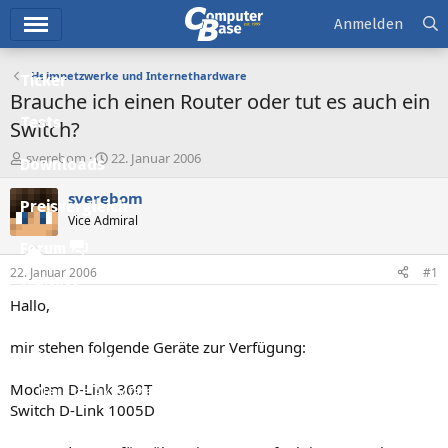
Hauptmenü
Anmelden
Heimnetzwerke und Internethardware
Ticker
Brauche ich einen Router oder tut es auch ein
Tests
Switch?
E
E
sverebom
22. Januar 2006
Downloads
r
r
s
s
sverebom
Preisvergleich
t
t
Vice Admiral
e
e
l
l
Forum
l
l
22. Januar 2006
#1
e
t
Aktuelles
r
a
Hallo,
m
Empfohlene Inhalte
mir stehen folgende Geräte zur Verfügung:
Neue Beiträge
Modem D-Link 360T
Neueste Aktivitäten
Switch D-Link 1005D
Leserartikel