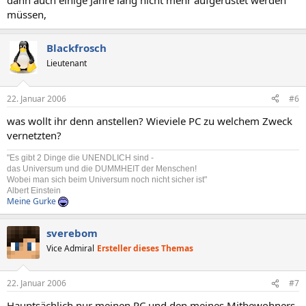
dann auch einige Jahre lang nicht mehr aufgerüstet werden
müssen,
Blackfrosch
Lieutenant
22. Januar 2006
#6
was wollt ihr denn anstellen? Wieviele PC zu welchem Zweck
vernetzten?
"Es gibt 2 Dinge die UNENDLICH sind -
das Universum und die DUMMHEIT der Menschen!
Wobei man sich beim Universum noch nicht sicher ist"
Albert Einstein
Meine Gurke
sverebom
Vice Admiral
Ersteller dieses Themas
22. Januar 2006
#7
Hauptsächlich nur meinen PC und den meines Mitbewohners