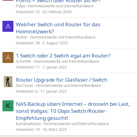
Points + Switch oder Router als AP?
Palpo
Heimnetzwerke und Internethardware
Antworten
25
23. Februar 2026
Welcher Switch und Router für das
A
Heimnetzwerk?
Atohm
Heimnetzwerke und Internethardware
Antworten
38
2. August 2025
1 Switch oder 2 Switch egal am Router?
A
Achim99
Heimnetzwerke und Internethardware
Antworten
11
7. Januar 2025
Router Upgrade für Glasfaser / Switch
DerChaos
Heimnetzwerke und Internethardware
Antworten
6
17. Januar 2025
NAS-Backup übers Internet – drosseln bei Last,
K
sonst Vollgas: 10 Gbps Switch/Router-
Empfehlung gesucht!
kuhnikuehnast
Heimnetzwerke und Internethardware
Antworten
19
18. März 2025