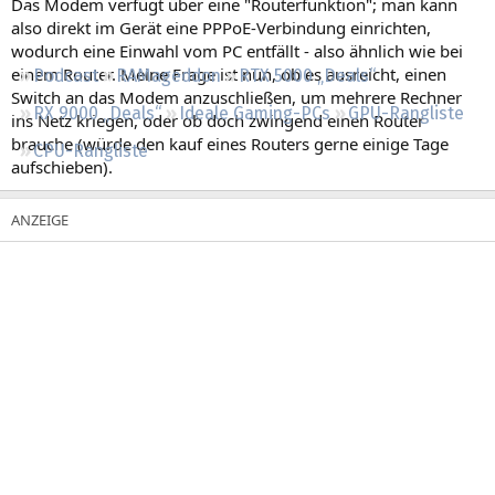
Das Modem verfügt über eine "Routerfunktion"; man kann
Regeln
also direkt im Gerät eine PPPoE-Verbindung einrichten,
wodurch eine Einwahl vom PC entfällt - also ähnlich wie bei
einem Router. Meine Frage ist nun, ob es ausreicht, einen
Podcast
RAMageddon
RTX 5000 „Deals“
Switch an das Modem anzuschließen, um mehrere Rechner
RX 9000 „Deals“
Ideale Gaming-PCs
GPU-Rangliste
ins Netz kriegen, oder ob doch zwingend einen Router
brauche (würde den kauf eines Routers gerne einige Tage
CPU-Rangliste
aufschieben).