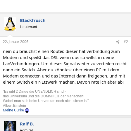
Blackfrosch
Lieutenant
22. Januar 2006
#2
nein du brauchst einen Router. dieser hat verbindung zum
Modem und speißt das DSL wenn dus so willst in deine
LanVerbindungen. Um dieses Signal weiter zu verteilen reicht
dann ein Switch. Aber du könntest über einen PC mit dem
Modem connecten und das Internet dann freigeben. und mit
einem Switch ein NEtzwerk machen. Davon rate ich aber ab!
"Es gibt 2 Dinge die UNENDLICH sind -
das Universum und die DUMMHEIT der Menschen!
Wobei man sich beim Universum noch nicht sicher ist"
Albert Einstein
Meine Gurke
Ralf B.
Admiral