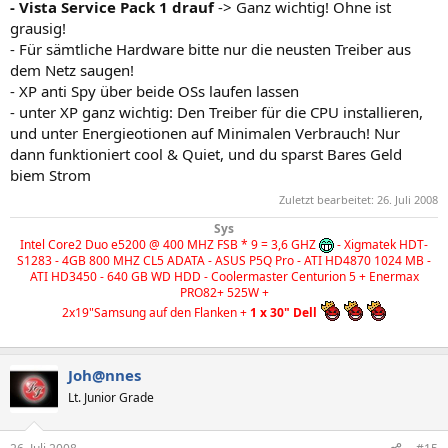
- Vista Service Pack 1 drauf
-> Ganz wichtig! Ohne ist
grausig!
- Für sämtliche Hardware bitte nur die neusten Treiber aus
dem Netz saugen!
- XP anti Spy über beide OSs laufen lassen
- unter XP ganz wichtig: Den Treiber für die CPU installieren,
und unter Energieotionen auf Minimalen Verbrauch! Nur
dann funktioniert cool & Quiet, und du sparst Bares Geld
biem Strom
Zuletzt bearbeitet:
26. Juli 2008
Sys
Intel Core2 Duo e5200 @ 400 MHZ FSB * 9 = 3,6 GHZ
- Xigmatek HDT-
S1283 - 4GB 800 MHZ CL5 ADATA - ASUS P5Q Pro - ATI HD4870 1024 MB -
ATI HD3450 - 640 GB WD HDD - Coolermaster Centurion 5 + Enermax
PRO82+ 525W +
2x19"Samsung auf den Flanken +
1 x 30" Dell
Joh@nnes
Lt. Junior Grade