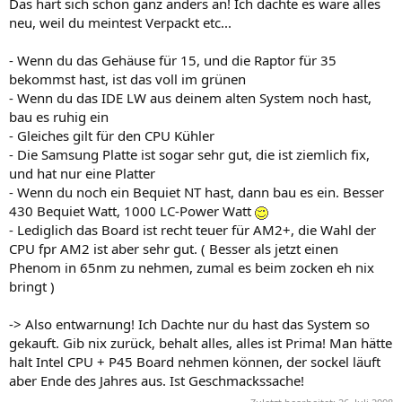
Das härt sich schon ganz anders an! Ich dachte es wäre alles
neu, weil du meintest Verpackt etc...
- Wenn du das Gehäuse für 15, und die Raptor für 35
bekommst hast, ist das voll im grünen
- Wenn du das IDE LW aus deinem alten System noch hast,
bau es ruhig ein
- Gleiches gilt für den CPU Kühler
- Die Samsung Platte ist sogar sehr gut, die ist ziemlich fix,
und hat nur eine Platter
- Wenn du noch ein Bequiet NT hast, dann bau es ein. Besser
430 Bequiet Watt, 1000 LC-Power Watt
- Lediglich das Board ist recht teuer für AM2+, die Wahl der
CPU fpr AM2 ist aber sehr gut. ( Besser als jetzt einen
Phenom in 65nm zu nehmen, zumal es beim zocken eh nix
bringt )
-> Also entwarnung! Ich Dachte nur du hast das System so
gekauft. Gib nix zurück, behalt alles, alles ist Prima! Man hätte
halt Intel CPU + P45 Board nehmen können, der sockel läuft
aber Ende des Jahres aus. Ist Geschmackssache!