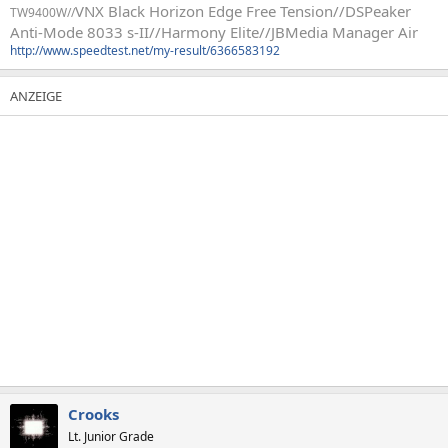
VNX Black Horizon Edge Free Tension//
DSPeaker
TW9400W//
Anti-Mode 8033 s-II//Harmony Elite//JBMedia Manager Air
http://www.speedtest.net/my-result/6366583192
Crooks
Lt. Junior Grade