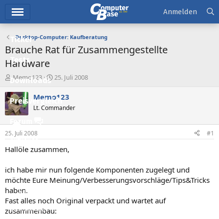
Hauptmenü
Anmelden
Desktop-Computer: Kaufberatung
Ticker
Brauche Rat für Zusammengestellte
Tests
Hardware
E
E
Memo123
25. Juli 2008
Downloads
r
r
s
s
Memo123
Preisvergleich
t
t
Lt. Commander
e
e
l
l
Forum
l
l
25. Juli 2008
#1
e
t
Aktuelles
r
a
Hallöle zusammen,
m
Empfohlene Inhalte
ich habe mir nun folgende Komponenten zugelegt und
Neue Beiträge
möchte Eure Meinung/Verbesserungsvorschläge/Tips&Tricks
haben.
Neueste Aktivitäten
Fast alles noch Original verpackt und wartet auf
Leserartikel
zusammenbau: