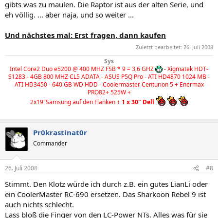
gibts was zu maulen. Die Raptor ist aus der alten Serie, und
eh völlig. ... aber naja, und so weiter ...
Und nächstes mal: Erst fragen, dann kaufen
Zuletzt bearbeitet:
26. Juli 2008
Sys
Intel Core2 Duo e5200 @ 400 MHZ FSB * 9 = 3,6 GHZ
- Xigmatek HDT-
S1283 - 4GB 800 MHZ CL5 ADATA - ASUS P5Q Pro - ATI HD4870 1024 MB -
ATI HD3450 - 640 GB WD HDD - Coolermaster Centurion 5 + Enermax
PRO82+ 525W +
2x19"Samsung auf den Flanken +
1 x 30" Dell
Pr0krastinat0r
Commander
26. Juli 2008
#8
Stimmt. Den Klotz würde ich durch z.B. ein gutes LianLi oder
ein CoolerMaster RC-690 ersetzen. Das Sharkoon Rebel 9 ist
auch nichts schlecht.
Lass bloß die Finger von den LC-Power NTs. Alles was für sie