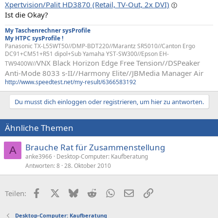
Xpertvision/Palit HD3870 (Retail, TV-Out, 2x DVI)
Ist die Okay?
My Taschenrechner sysProfile
My HTPC sysProfile !
Panasonic TX-L55WT50//DMP-BDT220//Marantz SR5010//Canton Ergo
DC91+CM51+R51 dipol+Sub Yamaha YST-SW300//Epson EH-
VNX Black Horizon Edge Free Tension//
DSPeaker
TW9400W//
Anti-Mode 8033 s-II//Harmony Elite//JBMedia Manager Air
http://www.speedtest.net/my-result/6366583192
Du musst dich einloggen oder registrieren, um hier zu antworten.
Ähnliche Themen
Brauche Rat für Zusammenstellung
A
anke3966
Desktop-Computer: Kaufberatung
Antworten
8
28. Oktober 2010
Facebook
X (Twitter)
Bluesky
Reddit
WhatsApp
E-Mail
Link
Teilen:
Desktop-Computer: Kaufberatung