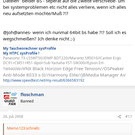
Dateien" beider BS - seperat auf die Zweite verschiebe- um
bei systemproblemen etc nicht alles verliere, wenn ich alles
neu aufsetzten möchte/Muß ?!?
@Joh@annes- wenn ich nunmal 64bit bs habe ?!? Soll ich es
wegschmeißen? Ich denke nicht ;-)
My Taschenrechner sysProfile
My HTPC sysProfile !
Panasonic TX-L55WT50//DMP-BDT220//Marantz SR5010//Canton Ergo
DC91+CM51+R51 dipol+Sub Yamaha YST-SW300//Epson EH-
VNX Black Horizon Edge Free Tension//
DSPeaker
TW9400W//
Anti-Mode 8033 s-II//Harmony Elite//JBMedia Manager Air
http://www.speedtest.net/my-result/6366583192
floschman
Banned
26. Juli 2008
#17
Memo123 schrieb: