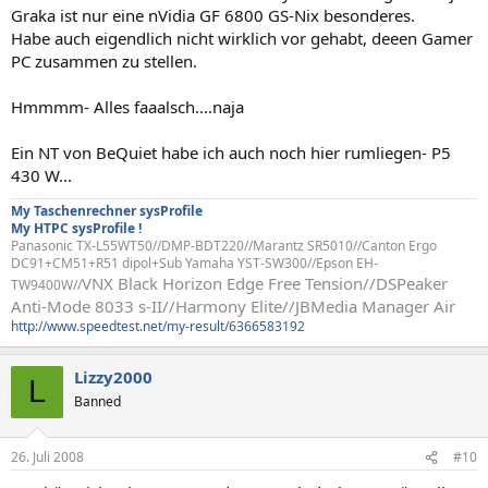
Graka ist nur eine nVidia GF 6800 GS-Nix besonderes.
Habe auch eigendlich nicht wirklich vor gehabt, deeen Gamer
PC zusammen zu stellen.
Hmmmm- Alles faaalsch....naja
Ein NT von BeQuiet habe ich auch noch hier rumliegen- P5
430 W...
My Taschenrechner sysProfile
My HTPC sysProfile !
Panasonic TX-L55WT50//DMP-BDT220//Marantz SR5010//Canton Ergo
DC91+CM51+R51 dipol+Sub Yamaha YST-SW300//Epson EH-
VNX Black Horizon Edge Free Tension//
DSPeaker
TW9400W//
Anti-Mode 8033 s-II//Harmony Elite//JBMedia Manager Air
http://www.speedtest.net/my-result/6366583192
Lizzy2000
L
Banned
26. Juli 2008
#10