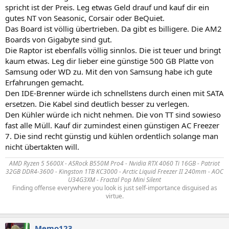
spricht ist der Preis. Leg etwas Geld drauf und kauf dir ein
gutes NT von Seasonic, Corsair oder BeQuiet.
Das Board ist völlig übertrieben. Da gibt es billigere. Die AM2
Boards von Gigabyte sind gut.
Die Raptor ist ebenfalls völlig sinnlos. Die ist teuer und bringt
kaum etwas. Leg dir lieber eine günstige 500 GB Platte von
Samsung oder WD zu. Mit den von Samsung habe ich gute
Erfahrungen gemacht.
Den IDE-Brenner würde ich schnellstens durch einen mit SATA
ersetzen. Die Kabel sind deutlich besser zu verlegen.
Den Kühler würde ich nicht nehmen. Die von TT sind sowieso
fast alle Müll. Kauf dir zumindest einen günstigen AC Freezer
7. Die sind recht günstig und kühlen ordentlich solange man
nicht übertakten will.
AMD Ryzen 5 5600X - ASRock B550M Pro4 - Nvidia RTX 4060 Ti 16GB - Patriot
32GB DDR4-3600 - Kingston 1TB KC3000 - Arctic Liquid Freezer II 240mm - AOC
U34G3XM - Fractal Pop Mini Silent
Finding offense everywhere you look is just self-importance disguised as
virtue.
Memo123