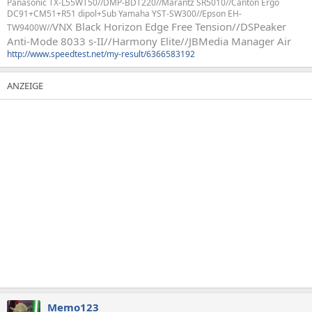
Panasonic TX-L55WT50//DMP-BDT220//Marantz SR5010//Canton Ergo
DC91+CM51+R51 dipol+Sub Yamaha YST-SW300//Epson EH-
VNX Black Horizon Edge Free Tension//
DSPeaker
TW9400W//
Anti-Mode 8033 s-II//Harmony Elite//JBMedia Manager Air
http://www.speedtest.net/my-result/6366583192
Memo123