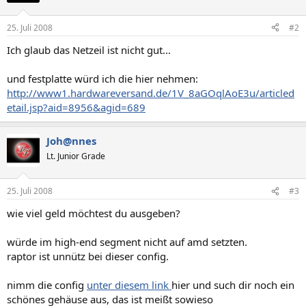
25. Juli 2008
#2
Ich glaub das Netzeil ist nicht gut...
und festplatte würd ich die hier nehmen:
http://www1.hardwareversand.de/1V_8aGOqlAoE3u/articled
etail.jsp?aid=8956&agid=689
Joh@nnes
Lt. Junior Grade
25. Juli 2008
#3
wie viel geld möchtest du ausgeben?
würde im high-end segment nicht auf amd setzten.
raptor ist unnütz bei dieser config.
nimm die config
unter diesem link
hier und such dir noch ein
schönes gehäuse aus, das ist meißt sowieso