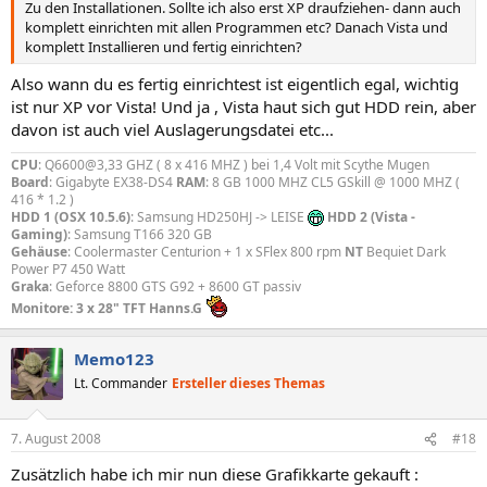
Zu den Installationen. Sollte ich also erst XP draufziehen- dann auch
komplett einrichten mit allen Programmen etc? Danach Vista und
komplett Installieren und fertig einrichten?
Also wann du es fertig einrichtest ist eigentlich egal, wichtig
ist nur XP vor Vista! Und ja , Vista haut sich gut HDD rein, aber
davon ist auch viel Auslagerungsdatei etc...
CPU
: Q6600@3,33 GHZ ( 8 x 416 MHZ ) bei 1,4 Volt mit Scythe Mugen
Board
: Gigabyte EX38-DS4
RAM
: 8 GB 1000 MHZ CL5 GSkill @ 1000 MHZ (
416 * 1.2 )
HDD 1 (OSX 10.5.6)
: Samsung HD250HJ -> LEISE
HDD 2 (Vista -
Gaming)
: Samsung T166 320 GB
Gehäuse
: Coolermaster Centurion + 1 x SFlex 800 rpm
NT
Bequiet Dark
Power P7 450 Watt
Graka
: Geforce 8800 GTS G92 + 8600 GT passiv
Monitore: 3 x 28" TFT Hanns.G
Memo123
Lt. Commander
Ersteller dieses Themas
7. August 2008
#18
Zusätzlich habe ich mir nun diese Grafikkarte gekauft :