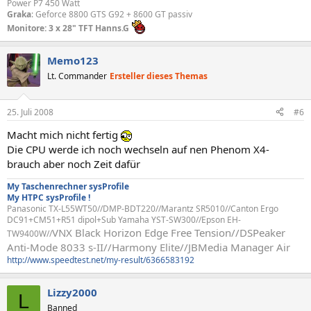
Power P7 450 Watt
Graka
: Geforce 8800 GTS G92 + 8600 GT passiv
Monitore: 3 x 28" TFT Hanns.G
Memo123
Lt. Commander
Ersteller dieses Themas
25. Juli 2008
#6
Macht mich nicht fertig
Die CPU werde ich noch wechseln auf nen Phenom X4-
brauch aber noch Zeit dafür
My Taschenrechner sysProfile
My HTPC sysProfile !
Panasonic TX-L55WT50//DMP-BDT220//Marantz SR5010//Canton Ergo
DC91+CM51+R51 dipol+Sub Yamaha YST-SW300//Epson EH-
VNX Black Horizon Edge Free Tension//
DSPeaker
TW9400W//
Anti-Mode 8033 s-II//Harmony Elite//JBMedia Manager Air
http://www.speedtest.net/my-result/6366583192
Lizzy2000
L
Banned