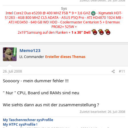
Zuletzt bearbeitet:
26. Juli 2008
Sys
Intel Core2 Duo e5200 @ 400 MHZ FSB * 9 = 3,6 GHZ
- Xigmatek HDT-
S1283 - 4GB 800 MHZ CL5 ADATA - ASUS P5Q Pro - ATI HD4870 1024 MB -
ATI HD3450 - 640 GB WD HDD - Coolermaster Centurion 5 + Enermax
PRO82+ 525W +
2x19"Samsung auf den Flanken +
1 x 30" Dell
Memo123
Lt. Commander
Ersteller dieses Themas
26. Juli 2008
#11
Soooory - mein dummer fehler !!!
" Nur " CPU, Board und RAMs sind neu
Wie siehts dann aus mit der zusammenstellung ?
Zuletzt bearbeitet:
26. Juli 2008
My Taschenrechner sysProfile
My HTPC sysProfile !