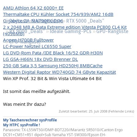
Regeln
AMD Athlon 64 X2 6000+ EE
Thermaltake CPU Kühler Socket 754/939/AM2 16dB
Gigabyte GA-MA790FX-DQ6
Podcast
RAMageddon
RTX 5000 „Deals“
2 x 2048 MB A-Data Extreme edition Vitesta PC800 CL4 Kit
RX 9000 „Deals“
Ideale Gaming-PCs
GPU-Rangliste
(4096MB)
Aopen H700B Fulltower
CPU-Rangliste
LC-Power Netzteil LC6550 Super
LG DVD-Rom Pata /IDE Black 16/52 GDR-H30N
LG GSA-H66N 18x DVD Brenner DL
250 GB Sata 3,5 Samsung HD250HJ 8MBCache
Western Digital Raptor WD740GD 74 GByte Kapazität
Win XP Prof. 32 Bit & Win Vista Ultimate 64 Bit
Ist somit das meißte aufgezählt.
Was meint Ihr dazu?
Zuletzt bearbeitet:
25. Juli 2008
(Fehlende Links)
My Taschenrechner sysProfile
My HTPC sysProfile !
Panasonic TX-L55WT50//DMP-BDT220//Marantz SR5010//Canton Ergo
DC91+CM51+R51 dipol+Sub Yamaha YST-SW300//Epson EH-