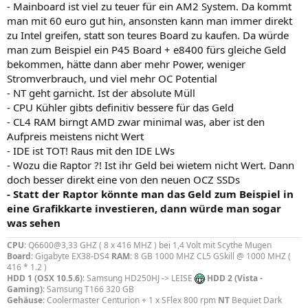
- Mainboard ist viel zu teuer für ein AM2 System. Da kommt
man mit 60 euro gut hin, ansonsten kann man immer direkt
zu Intel greifen, statt son teures Board zu kaufen. Da würde
man zum Beispiel ein P45 Board + e8400 fürs gleiche Geld
bekommen, hätte dann aber mehr Power, weniger
Stromverbrauch, und viel mehr OC Potential
- NT geht garnicht. Ist der absolute Müll
- CPU Kühler gibts definitiv bessere für das Geld
- CL4 RAM birngt AMD zwar minimal was, aber ist den
Aufpreis meistens nicht Wert
- IDE ist TOT! Raus mit den IDE LWs
- Wozu die Raptor ?! Ist ihr Geld bei wietem nicht Wert. Dann
doch besser direkt eine von den neuen OCZ SSDs
- Statt der Raptor könnte man das Geld zum Beispiel in
eine Grafikkarte investieren, dann würde man sogar
was sehen
CPU
: Q6600@3,33 GHZ ( 8 x 416 MHZ ) bei 1,4 Volt mit Scythe Mugen
Board
: Gigabyte EX38-DS4
RAM
: 8 GB 1000 MHZ CL5 GSkill @ 1000 MHZ (
416 * 1.2 )
HDD 1 (OSX 10.5.6)
: Samsung HD250HJ -> LEISE
HDD 2 (Vista -
Gaming)
: Samsung T166 320 GB
Gehäuse
: Coolermaster Centurion + 1 x SFlex 800 rpm
NT
Bequiet Dark