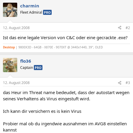
charmin
Fleet Admiral
PRO
12. August 2008
#2
Ist das eine legale Version von C&C oder eine gecrackte .exe?
Desktop
| 9800X3D - 64GB - X870E - 9070XT @ 3440x1440, 39", OLED
flo36
Captain
PRO
12. August 2008
#3
das Heur im Threat name bedeudet, dass der autostart wegen
seines Verhaltens als Virus eingestuft wird.
Ich kann dir versichern es is kein Virus
Probier mal ob du irgendwie ausnahmen im AVG8 einstellen
kannst