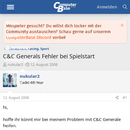
Hauptmenü
Anmelden
Ticker
Mitspieler gesucht? Du willst dich locker mit der
Community austauschen? Schau gerne auf unserem
Tests
ComputerBase Discord
vorbei!
Downloads
Simulation, Racing, Sport
C&C Generals Fehler bei Spielstart
Preisvergleich
E
E
nukular2
12. August 2008
r
r
Forum
s
s
nukular2
t
t
Cadet 4th Year
Aktuelles
e
e
l
l
Empfohlene Inhalte
l
l
12. August 2008
#1
e
t
Neue Beiträge
r
a
hi,
m
Neueste Aktivitäten
hoffe ihr könnt mir bei meinem Problem mit C&C Generäle
Leserartikel
helfen.