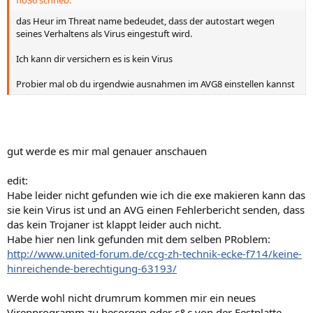
das Heur im Threat name bedeudet, dass der autostart wegen
seines Verhaltens als Virus eingestuft wird.
Ich kann dir versichern es is kein Virus
Probier mal ob du irgendwie ausnahmen im AVG8 einstellen kannst
gut werde es mir mal genauer anschauen
edit:
Habe leider nicht gefunden wie ich die exe makieren kann das
sie kein Virus ist und an AVG einen Fehlerbericht senden, dass
das kein Trojaner ist klappt leider auch nicht.
Habe hier nen link gefunden mit dem selben PRoblem:
http://www.united-forum.de/ccg-zh-technik-ecke-f714/keine-
hinreichende-berechtigung-63193/
Werde wohl nicht drumrum kommen mir ein neues
Virenprogramm zu besorgen oder c&c von der Festplatte