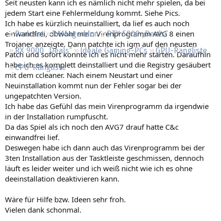
Seit neusten kann ich es nämlich nicht mehr spielen, da bei
Regeln
jedem Start eine Fehlermeldung kommt. Siehe Pics.
Ich habe es kürzlich neuinstalliert, da lief es auch noch
einwandfrei, obwohl mein Virenprogramm AVG 8 einen
Podcast
RAMageddon
RTX 5000 „Deals“
Trojaner anzeigte. Dann patchte ich igm auf den neusten
RX 9000 „Deals“
Ideale Gaming-PCs
GPU-Rangliste
Patch und sofort konnte ich es nicht mehr starten. Daraufhin
habe ich es komplett deinstalliert und die Registry gesäubert
CPU-Rangliste
mit dem ccleaner. Nach einem Neustart und einer
Neuinstallation kommt nun der Fehler sogar bei der
ungepatchten Version.
Ich habe das Gefühl das mein Virenprogramm da irgendwie
in der Installation rumpfuscht.
Da das Spiel als ich noch den AVG7 drauf hatte C&c
einwandfrei lief.
Deswegen habe ich dann auch das Virenprogramm bei der
3ten Installation aus der Tasktleiste geschmissen, dennoch
läuft es leider weiter und ich weiß nicht wie ich es ohne
deeinstallation deaktivieren kann.
Wäre für Hilfe bzw. Ideen sehr froh.
Vielen dank schonmal.