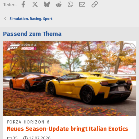
Facebook
X (Twitter)
Bluesky
Reddit
WhatsApp
E-Mail
Link
Teilen:
Simulation, Racing, Sport
Passend zum Thema
FORZA HORIZON 6
Neues Season-Update bringt Italian Exotics
Kommentare
35
17.07.2026