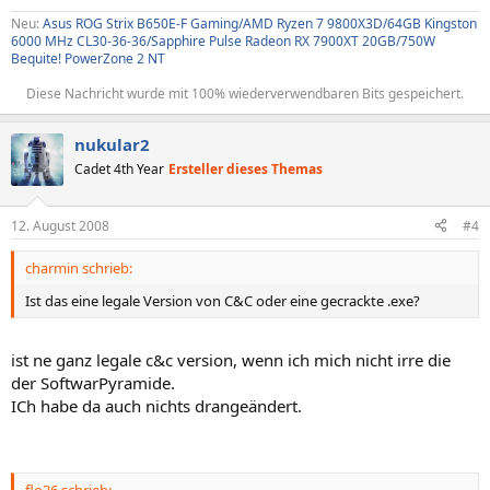
Neu:
Asus ROG Strix B650E-F Gaming/AMD Ryzen 7 9800X3D/64GB Kingston
6000 MHz CL30-36-36/Sapphire Pulse Radeon RX 7900XT 20GB/750W
Bequite! PowerZone 2 NT
Diese Nachricht wurde mit 100% wiederverwendbaren Bits gespeichert.​
nukular2
Cadet 4th Year
Ersteller dieses Themas
12. August 2008
#4
charmin schrieb:
Ist das eine legale Version von C&C oder eine gecrackte .exe?
ist ne ganz legale c&c version, wenn ich mich nicht irre die
der SoftwarPyramide.
ICh habe da auch nichts drangeändert.
flo36 schrieb: