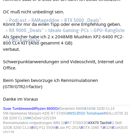
Regeln
OC muß nicht unbedingt sein.
Podcast
RAMageddon
RTX 5000 „Deals“
Könnt Ihr mir da einen Tipp oder eine Empfehlung geben.
RX 9000 „Deals“
Ideale Gaming-PCs
GPU-Rangliste
Als Speicher habe ich 2 x 2048MB Mushkin XP2-6400 PC2-
CPU-Rangliste
800 CL4 KIT (Also gesammt 4 GB)
verbaut.
Schwerpunktanwendungen sind Videoschnitt, Internet und
Office.
Beim Spielen bevorzuge ich Rennsimulationen
(GTR/GTR2/rfactor)
Danke im Voraus
Suse Tumbleweed#Ryzen 8600G
#
Deskmini X600
#
16GB 3200 CL14
VM-Spielwiese Manjaro KDE R7 5700G
#MSI B550 Tomahawk#
BALLISTIX 32
GB 3200 CL16
##
2xDell U2515H
Rennsimulation notgedrungen WIN 10
#
R7 5700X3D
#
X470 Taichi
#
G.Skill
32GB 3200 CL14
#
BQ P11 550W
#
Lian PC-201A
#
GTX 1080 Ti
#
G29
#
1xASUS
VG278