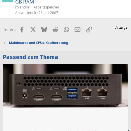
GB RAM
rolandm1
Arbeitsspeicher
Antworten
0
21. Juli 2007
Facebook
X (Twitter)
Bluesky
Reddit
WhatsApp
E-Mail
Link
Teilen:
Mainboards und CPUs: Kaufberatung
Passend zum Thema