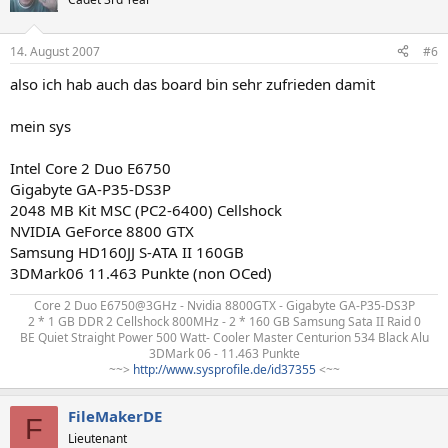
14. August 2007
#6
also ich hab auch das board bin sehr zufrieden damit
mein sys
Intel Core 2 Duo E6750
Gigabyte GA-P35-DS3P
2048 MB Kit MSC (PC2-6400) Cellshock
NVIDIA GeForce 8800 GTX
Samsung HD160JJ S-ATA II 160GB
3DMark06 11.463 Punkte (non OCed)
Core 2 Duo E6750@3GHz - Nvidia 8800GTX - Gigabyte GA-P35-DS3P
2 * 1 GB DDR 2 Cellshock 800MHz - 2 * 160 GB Samsung Sata II Raid 0
BE Quiet Straight Power 500 Watt- Cooler Master Centurion 534 Black Alu
3DMark 06 - 11.463 Punkte
~~>
http://www.sysprofile.de/id37355
<~~​
FileMakerDE
F
Lieutenant