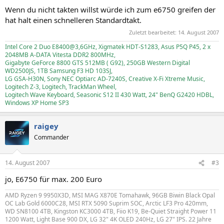
Wenn du nicht takten willst würde ich zum e6750 greifen der
hat halt einen schnelleren Standardtakt.
Zuletzt bearbeitet:
14. August 2007
Intel Core 2 Duo E8400@3,6GHz, Xigmatek HDT-S1283, Asus P5Q P45, 2 x
2048MB A-DATA Vitesta DDR2 800MHz,
Gigabyte GeForce 8800 GTS 512MB ( G92), 250GB Western Digital
WD2500JS, 1TB Samsung F3 HD 103SJ,
LG GSA-H30N, Sony NEC Optiarc AD-7240S, Creative X-Fi Xtreme Music,
Logitech Z-3, Logitech, TrackMan Wheel,
Logitech Wave Keyboard, Seasonic S12 II 430 Watt, 24" BenQ G2420 HDBL,
Windows XP Home SP3
raigey
Commander
14. August 2007
#3
jo, E6750 für max. 200 Euro
AMD Ryzen 9 9950X3D, MSI MAG X870E Tomahawk, 96GB Biwin Black Opal
OC Lab Gold 6000C28, MSI RTX 5090 Suprim SOC, Arctic LF3 Pro 420mm,
WD SN8100 4TB, Kingston KC3000 4TB, Fiio K19, Be-Quiet Straight Power 11
1200 Watt, Light Base 900 DX, LG 32" 4K OLED 240Hz, LG 27" IPS. 22 Jahre