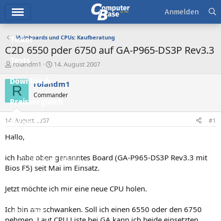
Hauptmenü
Anmelden
Mainboards und CPUs: Kaufberatung
Ticker
C2D 6550 pder 6750 auf GA-P965-DS3P Rev3.3
Tests
E
E
rolandm1
14. August 2007
r
r
Downloads
s
s
rolandm1
R
t
t
Commander
e
e
Preisvergleich
l
l
l
l
14. August 2007
#1
Forum
e
t
r
a
Hallo,
Aktuelles
m
ich habe oben genanntes Board (GA-P965-DS3P Rev3.3 mit
Empfohlene Inhalte
Bios F5) seit Mai im Einsatz.
Neue Beiträge
Jetzt möchte ich mir eine neue CPU holen.
Neueste Aktivitäten
Ich bin am schwanken. Soll ich einen 6550 oder den 6750
Leserartikel
nehmen. Laut CPU Liste bei GA kann ich beide einsetzten.