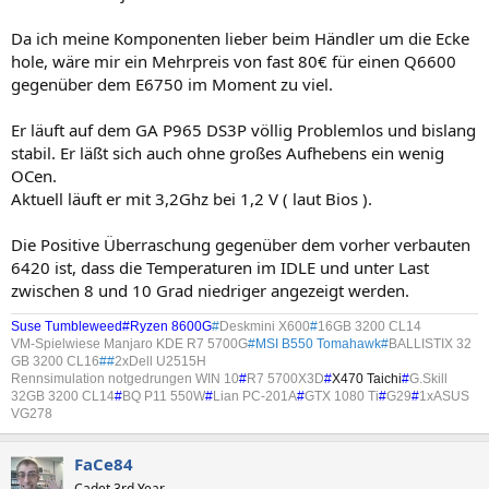
Da ich meine Komponenten lieber beim Händler um die Ecke
hole, wäre mir ein Mehrpreis von fast 80€ für einen Q6600
gegenüber dem E6750 im Moment zu viel.
Er läuft auf dem GA P965 DS3P völlig Problemlos und bislang
stabil. Er läßt sich auch ohne großes Aufhebens ein wenig
OCen.
Aktuell läuft er mit 3,2Ghz bei 1,2 V ( laut Bios ).
Die Positive Überraschung gegenüber dem vorher verbauten
6420 ist, dass die Temperaturen im IDLE und unter Last
zwischen 8 und 10 Grad niedriger angezeigt werden.
Suse Tumbleweed#Ryzen 8600G
#
Deskmini X600
#
16GB 3200 CL14
VM-Spielwiese Manjaro KDE R7 5700G
#MSI B550 Tomahawk#
BALLISTIX 32
GB 3200 CL16
##
2xDell U2515H
Rennsimulation notgedrungen WIN 10
#
R7 5700X3D
#
X470 Taichi
#
G.Skill
32GB 3200 CL14
#
BQ P11 550W
#
Lian PC-201A
#
GTX 1080 Ti
#
G29
#
1xASUS
VG278
FaCe84
Cadet 3rd Year