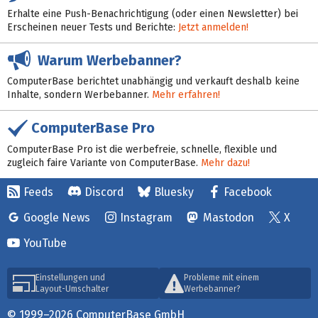
Erhalte eine Push-Benachrichtigung (oder einen Newsletter) bei
Erscheinen neuer Tests und Berichte:
Jetzt anmelden!
Warum Werbebanner?
ComputerBase berichtet unabhängig und verkauft deshalb keine
Inhalte, sondern Werbebanner.
Mehr erfahren!
ComputerBase Pro
ComputerBase Pro ist die werbefreie, schnelle, flexible und
zugleich faire Variante von ComputerBase.
Mehr dazu!
Feeds
Discord
Bluesky
Facebook
Google News
Instagram
Mastodon
X
YouTube
Einstellungen und
Probleme mit einem
Layout-Umschalter
Werbebanner?
© 1999–2026 ComputerBase GmbH