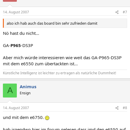
14. August 2007
#7
also ich hab auch das board bin sehr zufrieden damit
Nö hast du nicht...
GA-
P965
-DS3P
Aber mich würde interessieren wie weit das GA-P965-DS3P
mit dem e6550 zum übertackten ist...
Künstliche Intelligenz ist leichter zu ertragen als natürliche Dummheit!
Animus
A
Ensign
14. August 2007
#8
und mit dem e6750.
hab irgendwo hier im forum gelesen dass jmd den e6550 auf