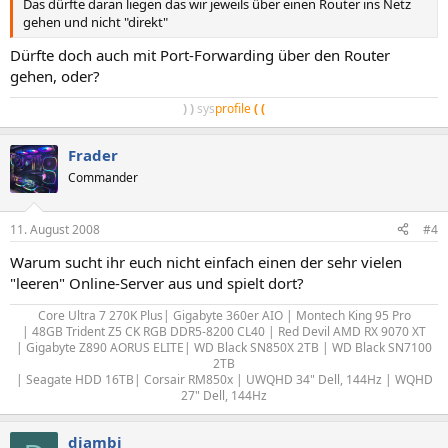
Das dürfte daran liegen das wir jeweils über einen Router ins Netz
gehen und nicht "direkt"
Dürfte doch auch mit Port-Forwarding über den Router
gehen, oder?
)
)
sys
profile
(
(
Frader
Commander
11. August 2008
#4
Warum sucht ihr euch nicht einfach einen der sehr vielen
"leeren" Online-Server aus und spielt dort?
Core Ultra 7 270K Plus| Gigabyte 360er AIO | Montech King 95 Pro
| 48GB Trident Z5 CK RGB DDR5-8200 CL40 | Red Devil AMD RX 9070 XT
| Gigabyte Z890 AORUS ELITE| WD Black SN850X 2TB | WD Black SN7100
2TB
| Seagate HDD 16TB| Corsair RM850x | UWQHD 34" Dell, 144Hz | WQHD
27" Dell, 144Hz​
diambi