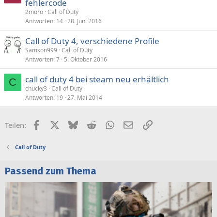
fehlercode
2moro
Call of Duty
Antworten
14
28. Juni 2016
Call of Duty 4, verschiedene Profile
Samson999
Call of Duty
Antworten
7
5. Oktober 2016
call of duty 4 bei steam neu erhältlich
C
chucky3
Call of Duty
Antworten
19
27. Mai 2014
Facebook
X (Twitter)
Bluesky
Reddit
WhatsApp
E-Mail
Link
Teilen:
Call of Duty
Passend zum Thema