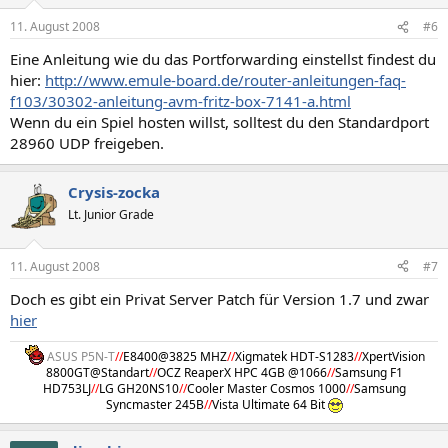
11. August 2008
#6
Eine Anleitung wie du das Portforwarding einstellst findest du
hier:
http://www.emule-board.de/router-anleitungen-faq-
f103/30302-anleitung-avm-fritz-box-7141-a.html
Wenn du ein Spiel hosten willst, solltest du den Standardport
28960 UDP freigeben.
Crysis-zocka
Lt. Junior Grade
11. August 2008
#7
Doch es gibt ein Privat Server Patch für Version 1.7 und zwar
hier
ASUS P5N-T
//
E8400@3825 MHZ
//
Xigmatek HDT-S1283
//
XpertVision
8800GT@Standart
//
OCZ ReaperX HPC 4GB @1066
//
Samsung F1
HD753LJ
//
LG GH20NS10
//
Cooler Master Cosmos 1000
//
Samsung
Syncmaster 245B
//
Vista Ultimate 64 Bit