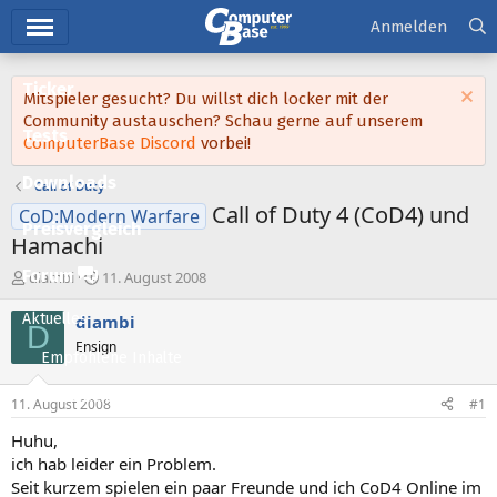
Hauptmenü
Anmelden
Ticker
Mitspieler gesucht? Du willst dich locker mit der
Community austauschen? Schau gerne auf unserem
Tests
ComputerBase Discord
vorbei!
Downloads
Call of Duty
Call of Duty 4 (CoD4) und
CoD:Modern Warfare
Preisvergleich
Hamachi
Forum
E
E
diambi
11. August 2008
r
r
s
s
Aktuelles
diambi
D
t
t
Ensign
e
e
Empfohlene Inhalte
l
l
l
l
Neue Beiträge
11. August 2008
#1
e
t
Neueste Aktivitäten
r
a
Huhu,
m
ich hab leider ein Problem.
Leserartikel
Seit kurzem spielen ein paar Freunde und ich CoD4 Online im