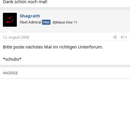
Dank schön noch mal!
Shagrath
Fleet Admiral
PRO
🎂Rätsel-Elite ’11
12. August 2008
#11
Bitte poste nächstes Mal im richtigen Unterforum.
*schubs*