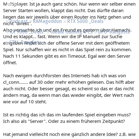
Multiplayer. Ist ja auch ganz schön. Nur wenn wir selber einen
Regeln
Server Starten wollen, klappt das nicht. Das dürfte daran
liegen das wir jeweils über einen Router ins Netz gehen und
Podcast
RAMageddon
RTX 5000 „Deals“
nicht "direkt".
Also versuchte ich und ein Freund es gestern über Hamachi.
RX 9000 „Deals“
Ideale Gaming-PCs
GPU-Rangliste
Und es klappt... fast. Wenn wir die IP Manuell zur Suche
CPU-Rangliste
eingeben findet sich der offene Server mit dem geöffnetem
Spiel. Nur schaffen wir es nicht in das Spiel rein zu kommen.
Nach 11 Sekunden gibt es ein Timeout. Egal wer den Server
öffnet.
Nach ewigem durchforsten des Internets hab ich was von
cl_conn....... auf 30 oder mehr erhöhen gelesen. Das hilft aber
auch nicht. Oder besser gesagt, es scheint so das er das nicht
ändern mag, da wenn man das wieder eingibt, der Wert nach
wie vor auf 10 steht.
Ist es richtig das ich das im laufenden Spiel eingeben muss?
Ich also als "Server". Oder zu einem früherem Zeitpunkt?
Hat jemand vielleicht noch eine gänzlich andere Idee? z.B. wie