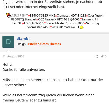
2. Ja, er wird dann in der Serverliste stehen, je nachdem, ob
du LAN oder Internet eingestellt hast.
ASUS P5N-T
//
E8400@3825 MHZ
//
Xigmatek HDT-S1283
//
XpertVision
8800GT@Standart
//
OCZ ReaperX HPC 4GB @1066
//
Samsung F1
HD753LJ
//
LG GH20NS10
//
Cooler Master Cosmos 1000
//
Samsung
Syncmaster 245B
//
Vista Ultimate 64 Bit
diambi
D
Ensign
Ersteller dieses Themas
11. August 2008
#10
Huhu,
Danke für alle antworten.
Müssen alle den Serverpatch installiert haben? Oder nur der
Server selber?
Werd es heut Nachmittag gleich versuchen wenn einer
meiner Leute wieder zu haus ist.