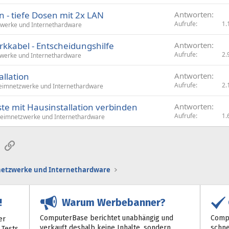
n - tiefe Dosen mit 2x LAN
Antworten
Aufrufe
1.
werke und Internethardware
rkkabel - Entscheidungshilfe
Antworten
Aufrufe
2.
werke und Internethardware
allation
Antworten
Aufrufe
2.
eimnetzwerke und Internethardware
ste mit Hausinstallation verbinden
Antworten
Aufrufe
1.
eimnetzwerke und Internethardware
sApp
E-Mail
Link
etzwerke und Internethardware
Warum Werbebanner?
!
ComputerBase berichtet unabhängig und
Compu
er
verkauft deshalb keine Inhalte, sondern
schne
 Tests