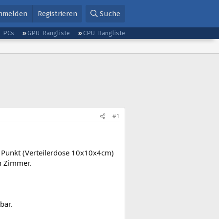
nmelden
Registrieren
Suche
g-PCs
GPU-Rangliste
CPU-Rangliste
#1
 Punkt (Verteilerdose 10x10x4cm)
n Zimmer.
bar.