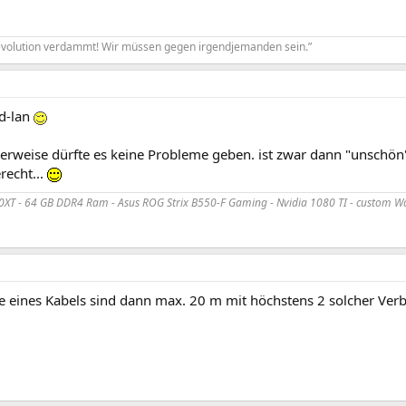
Revolution verdammt! Wir müssen gegen irgendjemanden sein.”
d-lan
rweise dürfte es keine Probleme geben. ist zwar dann "unschön" 
recht...
XT - 64 GB DDR4 Ram - Asus ROG Strix B550-F Gaming - Nvidia 1080 TI - custom Wa
 eines Kabels sind dann max. 20 m mit höchstens 2 solcher Ver