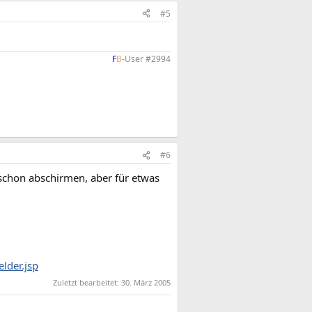
#5
F
B
-User #2994​
#6
chon abschirmen, aber für etwas
lder.jsp
Zuletzt bearbeitet:
30. März 2005