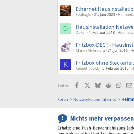
Ethernet Hausinstallatio
SeaEagle
21. Juni 2023
Heimnetz
Hausinstallation Netzwe
D
Dekar
4. Februar 2018
Heimnetz
Fritzbox-DECT - Hausinst
Chiron McAnndra
21. Juli 2016
H
Fritzbox ohne Steckerlei
K
Kenneth Coldy
5. Februar 2015
H
Facebook
X (Twitter)
Bluesky
Reddit
What
Teilen:
Foren
Netzwerke und Internet
Heimn
Nichts mehr verpassen
Erhalte eine Push-Benachrichtigung (od
einen Newsletter) bei Erscheinen neuer