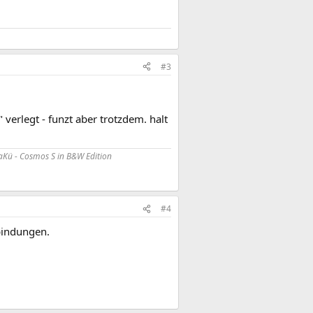
#3
verlegt - funzt aber trotzdem. halt
Kü - Cosmos S in B&W Edition
#4
bindungen.