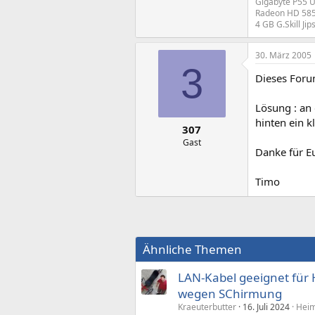
Gigabyte P55 U
Radeon HD 58
4 GB G.Skill Ji
30. März 2005
3
Dieses Foru
Lösung : an 
hinten ein k
307
Gast
Danke für E
Timo
Ähnliche Themen
LAN-Kabel geeignet für 
wegen SChirmung
Kraeuterbutter
16. Juli 2024
Heim