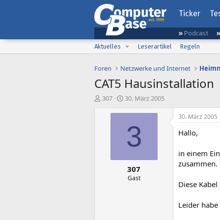
Ticker
Te
Podcast
Aktuelles
Leserartikel
Regeln
Foren
Netzwerke und Internet
Heimn
CAT5 Hausinstallation
E
E
307
30. März 2005
r
r
s
s
30. März 2005
t
t
3
Hallo,
e
e
l
l
l
l
in einem Ei
e
t
zusammen. S
307
r
a
m
Gast
Diese Kabel
Leider habe 