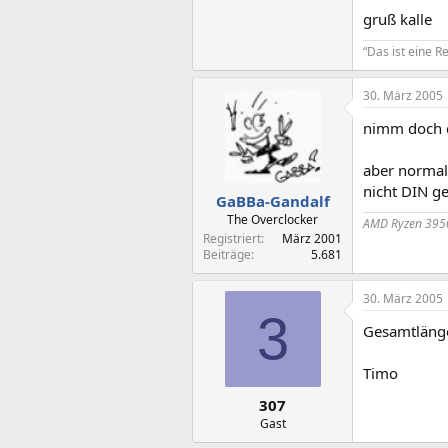
gruß kalle
“Das ist eine 
30. März 2005
nimm doch 
aber normale
nicht DIN ge
GaBBa-Gandalf
The Overclocker
AMD Ryzen 3950
Registriert
März 2001
Beiträge
5.681
30. März 2005
3
Gesamtlänge
Timo
307
Gast