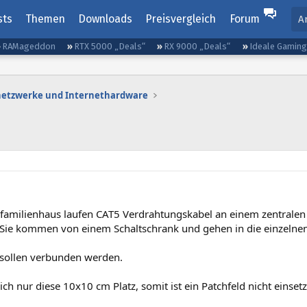
sts
Themen
Downloads
Preisvergleich
Forum
A
RAMageddon
RTX 5000 „Deals“
RX 9000 „Deals“
Ideale Gamin
etzwerke und Internethardware
nfamilienhaus laufen CAT5 Verdrahtungskabel an einem zentralen
ie kommen von einem Schaltschrank und gehen in die einzelne
 sollen verbunden werden.
ich nur diese 10x10 cm Platz, somit ist ein Patchfeld nicht einsetz