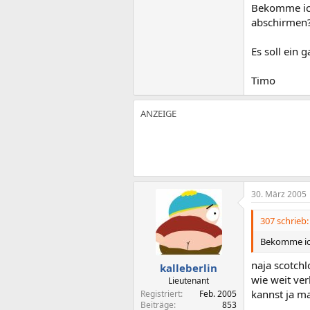
Bekomme ich
abschirmen?
Es soll ein
Timo
30. März 2005
307 schrieb:
Bekomme ich
naja scotchl
kalleberlin
wie weit ver
Lieutenant
kannst ja m
Registriert
Feb. 2005
Beiträge
853