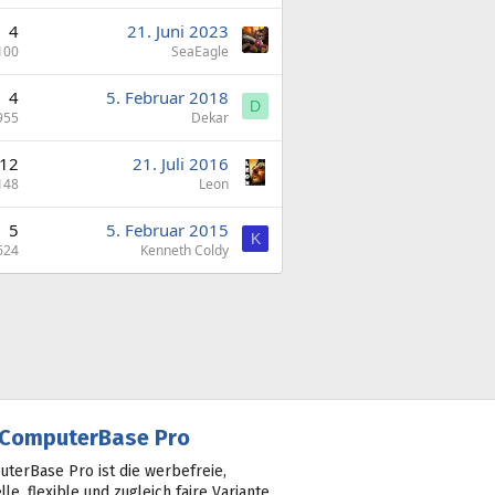
4
21. Juni 2023
100
SeaEagle
4
5. Februar 2018
D
955
Dekar
12
21. Juli 2016
148
Leon
5
5. Februar 2015
K
624
Kenneth Coldy
ComputerBase Pro
terBase Pro ist die werbefreie,
lle, flexible und zugleich faire Variante