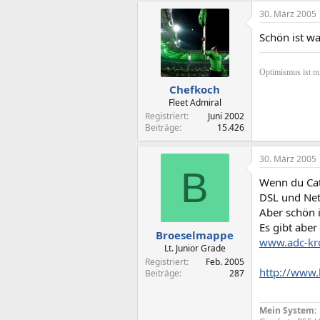
30. März 2005
Schön ist w
Optimismus ist nu
Chefkoch
Fleet Admiral
Registriert
Juni 2002
Beiträge
15.426
30. März 2005
B
Wenn du Cat
DSL und Net
Aber schön i
Es gibt aber
Broeselmappe
www.adc-kr
Lt. Junior Grade
Registriert
Feb. 2005
http://www.
Beiträge
287
Mein System: