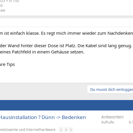
D3 + i5 750
50
psaw
m ist einfach klasse. Es regt mich immer wieder zum Nachdenken
der Wand hinter dieser Dose ist Platz. Die Kabel sind lang genu
leines Patchfeld in einem Gehäuse setzen.
ure Tips
Du musst dich einloggen
Hausinstallation ? Dünn -> Bedenken
Antworten
Aufrufe
6.
netzwerke und Internethardware
3
4
5