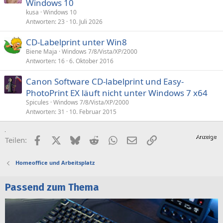
Windows 10
kusa
Windows 10
Antworten
23
10. Juli 2026
CD-Labelprint unter Win8
Biene Maja
Windows 7/8/Vista/XP/2000
Antworten
16
6. Oktober 2016
Canon Software CD-labelprint und Easy-
PhotoPrint EX läuft nicht unter Windows 7 x64
Spicules
Windows 7/8/Vista/XP/2000
Antworten
31
10. Februar 2015
Facebook
X (Twitter)
Bluesky
Reddit
WhatsApp
E-Mail
Link
Teilen:
Homeoffice und Arbeitsplatz
Passend zum Thema