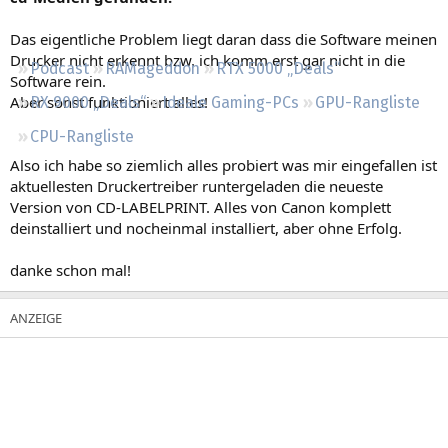
Regeln
Das eigentliche Problem liegt daran dass die Software meinen
Drucker nicht erkennt bzw. ich komm erst gar nicht in die
Podcast
RAMageddon
RTX 5000 „Deals“
Software rein.
Aber sonst funktioniert alles!
RX 9000 „Deals“
Ideale Gaming-PCs
GPU-Rangliste
CPU-Rangliste
Also ich habe so ziemlich alles probiert was mir eingefallen ist
aktuellesten Druckertreiber runtergeladen die neueste
Version von CD-LABELPRINT. Alles von Canon komplett
deinstalliert und nocheinmal installiert, aber ohne Erfolg.
danke schon mal!