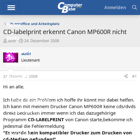
Hauptmenü
Anmelden
Homeoffice und Arbeitsplatz
Ticker
CD-labelprint erkennt Canon MP600R nicht
Tests
E
E
azdr
24. Dezember 2008
r
r
Downloads
s
s
azdr
t
t
Lieutenant
e
e
Preisvergleich
l
l
l
l
24. Dezember 2008
#1
Forum
e
t
r
a
Hi an alle.
Aktuelles
m
Ich habe da ein Problem ich hoffe ihr könnt mir dabei helfen.
Empfohlene Inhalte
Ich kann mit meinem Drucker Canon MP600R keine cds/dvds
Neue Beiträge
direkt bedrucken immer wenn ich das dazugehörige
Programm
CD-LABELPRINT
von Canon starte,bekomme ich
Neueste Aktivitäten
jedesmal die Fehlermeldung
"Es wurde kein kompatibler Drucker zum Drucken von
Leserartikel
cd-Medien gefunden!"