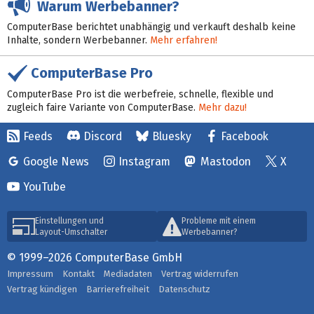
Warum Werbebanner?
ComputerBase berichtet unabhängig und verkauft deshalb keine
Inhalte, sondern Werbebanner.
Mehr erfahren!
ComputerBase Pro
ComputerBase Pro ist die werbefreie, schnelle, flexible und
zugleich faire Variante von ComputerBase.
Mehr dazu!
Feeds
Discord
Bluesky
Facebook
Google News
Instagram
Mastodon
X
YouTube
Einstellungen und
Probleme mit einem
Layout-Umschalter
Werbebanner?
© 1999–2026 ComputerBase GmbH
Impressum
Kontakt
Mediadaten
Vertrag widerrufen
Vertrag kündigen
Barrierefreiheit
Datenschutz