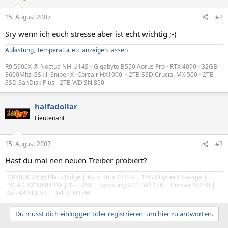
15. August 2007
#2
Sry wenn ich euch stresse aber ist echt wichtig ;-)
Aulastung, Temperatur etc anzeigen lassen
R9 5900X @ Noctua NH-U14S
-
Gigabyte B550 Aorus Pro
-
RTX 4090
-
32GB
3600Mhz GSkill Sniper X
-
Corsair HX1000i
-
2TB SSD Crucial MX 500
-
2TB
SSD SanDisk Plus - 2TB WD SN 850
halfadollar
Lieutenant
15. August 2007
#3
Hast du mal nen neuen Treiber probiert?
i7 8700K UV @ Black Ridge | Asus Strix Z370-I | 16GB HyperX Savage |
EVGA GTX1080 FTW | X-Fi USB | Samsung 970 EVO 1TB | Corsair SF450 |
Dan A4-SFX V2 | Dell U3417W
Du musst dich einloggen oder registrieren, um hier zu antworten.