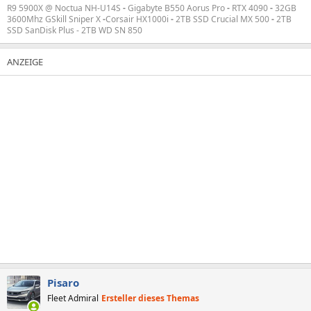
R9 5900X @ Noctua NH-U14S
-
Gigabyte B550 Aorus Pro
-
RTX 4090
-
32GB
3600Mhz GSkill Sniper X
-
Corsair HX1000i
-
2TB SSD Crucial MX 500
-
2TB
SSD SanDisk Plus - 2TB WD SN 850
Pisaro
Fleet Admiral
Ersteller dieses Themas