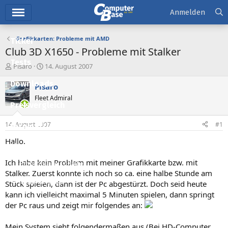
Hauptmenü
Anmelden
Grafikkarten: Probleme mit AMD
Ticker
Club 3D X1650 - Probleme mit Stalker
Tests
E
E
Pisaro
14. August 2007
r
r
Downloads
s
s
Pisaro
t
t
Fleet Admiral
e
e
Preisvergleich
l
l
l
l
14. August 2007
#1
Forum
e
t
r
a
Hallo.
Aktuelles
m
Ich habe kein Problem mit meiner Grafikkarte bzw. mit
Empfohlene Inhalte
Stalker. Zuerst konnte ich noch so ca. eine halbe Stunde am
Neue Beiträge
Stück spielen, dann ist der Pc abgestürzt. Doch seid heute
kann ich vielleicht maximal 5 Minuten spielen, dann springt
Neueste Aktivitäten
der Pc raus und zeigt mir folgendes an:
Leserartikel
Mein System sieht folgendermaßen aus (Bei HD-Computer