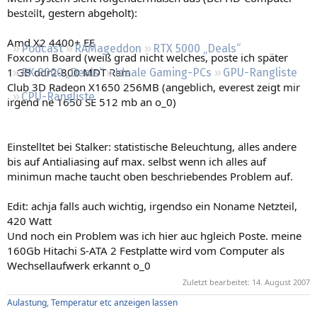
Regeln
bestellt, gestern abgeholt):
Amd X2 4400+ EE
Podcast
RAMageddon
RTX 5000 „Deals“
Foxconn Board (weiß grad nicht welches, poste ich später
1 GB ddr2-800 MDT Ram
RX 9000 „Deals“
Ideale Gaming-PCs
GPU-Rangliste
Club 3D Radeon X1650 256MB (angeblich, everest zeigt mir
CPU-Rangliste
irgend ne 1650 SE 512 mb an o_0)
Einstelltet bei Stalker: statistische Beleuchtung, alles andere
bis auf Antialiasing auf max. selbst wenn ich alles auf
minimun mache taucht oben beschriebendes Problem auf.
Edit: achja falls auch wichtig, irgendso ein Noname Netzteil,
420 Watt
Und noch ein Problem was ich hier auc hgleich Poste. meine
160Gb Hitachi S-ATA 2 Festplatte wird vom Computer als
Wechsellaufwerk erkannt o_0
Zuletzt bearbeitet:
14. August 2007
Aulastung, Temperatur etc anzeigen lassen