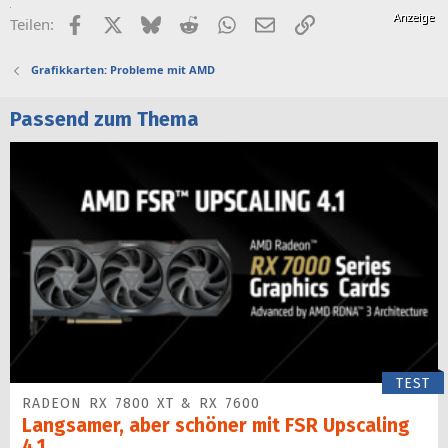
Facebook
X (Twitter)
Bluesky
Reddit
WhatsApp
E-Mail
Link
Teilen:
Grafikkarten: Probleme mit AMD
Passend zum Thema
TEST
RADEON RX 7800 XT & RX 7600
Langsamer, aber schöner mit FSR Upscaling
4.1