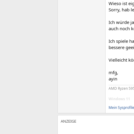
Wieso ist ei
Sorry, hab 
Ich würde j
auch noch k
Ich spiele h
bessere gee
Vielleicht k
mfg,
ayin
AMD Ryzen 595
Windows 11
Mein Sysprofil