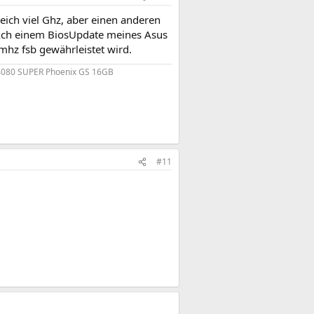
leich viel Ghz, aber einen anderen
NAch einem BiosUpdate meines Asus
mhz fsb gewährleistet wird.
4080 SUPER Phoenix GS 16GB
#11