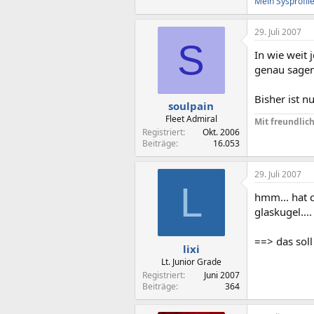
Mein Sysprofil
29. Juli 2007
S
In wie weit 
genau sagen
Bisher ist n
soulpain
Fleet Admiral
Mit freundlic
Registriert
Okt. 2006
Beiträge
16.053
29. Juli 2007
L
hmm... hat 
glaskugel....
==> das soll
lixi
Lt. Junior Grade
Registriert
Juni 2007
Beiträge
364