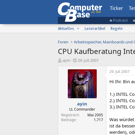
Ticker
Te
Podcast
Aktuelles
Leserartikel
Regeln
Foren
Arbeitsspeicher, Mainboards und
CPU Kaufberatung Int
E
E
ayin
29. Juli 2007
r
r
s
s
29. Juli 2007
t
t
Hi Ihr. Bin
e
e
l
l
l
l
1.) INTEL C
e
t
2.) INTEL C
ayin
r
a
3.) INTEL C
m
Lt. Commander
Registriert
Mai 2005
Was würdet i
Beiträge
1.717
ist da bess
werden), ode