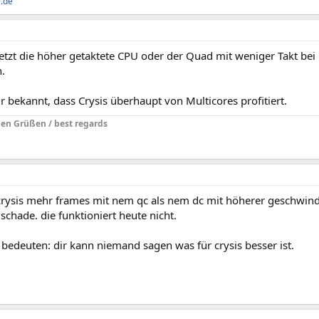
e.de
jetzt die höher getaktete CPU oder der Quad mit weniger Takt bei 
.
ur bekannt, dass Crysis überhaupt von Multicores profitiert.
hen Grüßen / best regards
crysis mehr frames mit nem qc als nem dc mit höherer geschwindi
 schade. die funktioniert heute nicht.
 bedeuten: dir kann niemand sagen was für crysis besser ist.