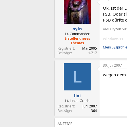
Ok. Ist der 
FSB. Oder s
P5B dürfte d
ayin
AMD Ryzen 595
Lt. Commander
Ersteller dieses
Windows 11
Themas
Mein Sysprofil
Registriert
Mai 2005
Beiträge
1.717
30. Juli 2007
L
wegen dem h
lixi
Lt. Junior Grade
Registriert
Juni 2007
Beiträge
364