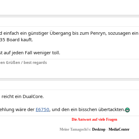
nd einfach ein günstiger Übergang bis zum Penryn, sozusagen ein
35 Board kauft.
t auf jeden Fall weniger toll.
hen Grüßen / best regards
reicht ein DualCore.
ehlung wäre der
E6750
, und den ein bisschen übertackten.
Die Antwort auf viele Fragen
Meine Tamagochi's:
Desktop
-
MediaCenter