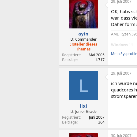
29. Juli 2007
OK, habs sch
war, dass vi
Daher formu
ayin
AMD Ryzen 595
Lt. Commander
Ersteller dieses
Windows 11
Themas
Mein Sysprofil
Registriert
Mai 2005
Beiträge
1.717
29. Juli 2007
L
ich würde n
quadcores h
stromsparen
lixi
Lt. Junior Grade
Registriert
Juni 2007
Beiträge
364
30. Juli 2007