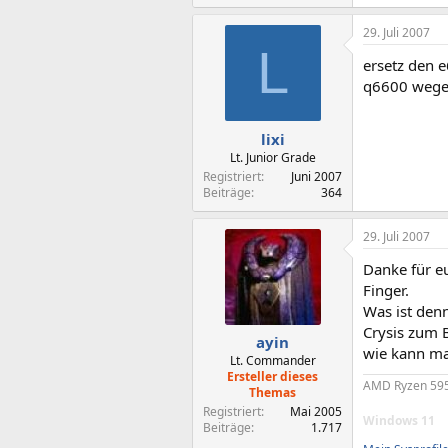
29. Juli 2007
L
ersetz den 
q6600 wegen
lixi
Lt. Junior Grade
Registriert
Juni 2007
Beiträge
364
29. Juli 2007
Danke für eu
Finger.
Was ist denn
Crysis zum 
ayin
wie kann ma
Lt. Commander
Ersteller dieses
AMD Ryzen 595
Themas
Registriert
Mai 2005
Windows 11
Beiträge
1.717