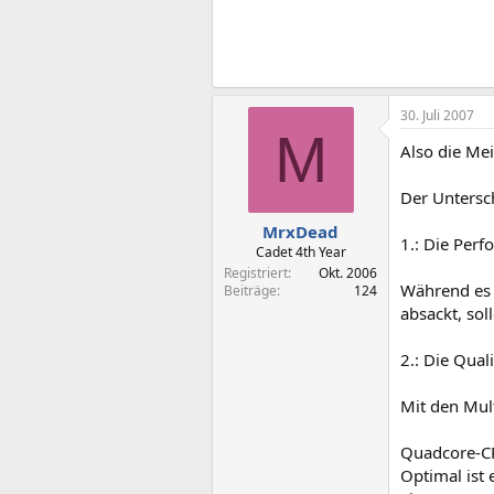
30. Juli 2007
M
Also die Me
Der Untersc
MrxDead
1.: Die Perf
Cadet 4th Year
Registriert
Okt. 2006
Während es 
Beiträge
124
absackt, sol
2.: Die Quali
Mit den Mult
Quadcore-CP
Optimal ist 