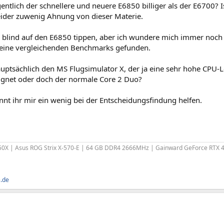
gentlich der schnellere und neuere E6850 billiger als der E6700? Is
leider zuwenig Ahnung von dieser Materie.
a blind auf den E6850 tippen, aber ich wundere mich immer noch
eine vergleichenden Benchmarks gefunden.
auptsächlich den MS Flugsimulator X, der ja eine sehr hohe CPU-Le
ignet oder doch der normale Core 2 Duo?
önnt ihr mir ein wenig bei der Entscheidungsfindung helfen.
0X | Asus ROG Strix X-570-E | 64 GB DDR4 2666MHz | Gainward GeForce RTX 
e.de