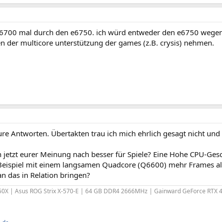
e6700 mal durch den e6750. ich würd entweder den e6750 wegen 
 der multicore unterstützung der games (z.B. crysis) nehmen.
re Antworten. Übertakten trau ich mich ehrlich gesagt nicht und
 jetzt eurer Meinung nach besser für Spiele? Eine Hohe CPU-Gesc
Beispiel mit einem langsamen Quadcore (Q6600) mehr Frames al
n das in Relation bringen?
0X | Asus ROG Strix X-570-E | 64 GB DDR4 2666MHz | Gainward GeForce RTX 