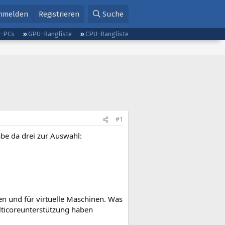
nmelden
Registrieren
Suche
g-PCs
GPU-Rangliste
CPU-Rangliste
#1
be da drei zur Auswahl:
en und für virtuelle Maschinen. Was
lticoreunterstützung haben