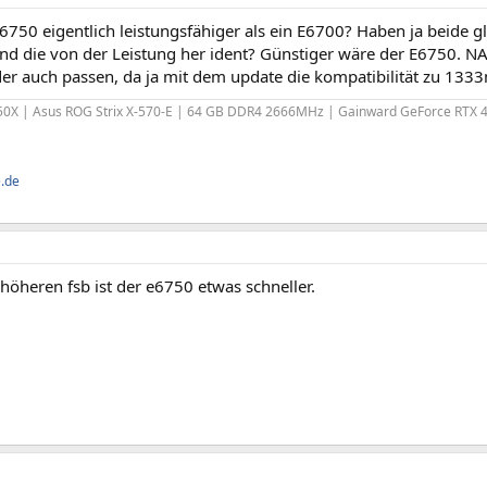
E6750 eigentlich leistungsfähiger als ein E6700? Haben ja beide g
ind die von der Leistung her ident? Günstiger wäre der E6750. 
er auch passen, da ja mit dem update die kompatibilität zu 1333
0X | Asus ROG Strix X-570-E | 64 GB DDR4 2666MHz | Gainward GeForce RTX 
e.de
öheren fsb ist der e6750 etwas schneller.