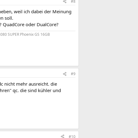
#8
neben, weil ich dabei der Meinung
n soll.
en? QuadCore oder DualCore?
4080 SUPER Phoenix GS 16GB
#9
 nicht mehr ausreicht. die
ren" qc. die sind kühler und
#10