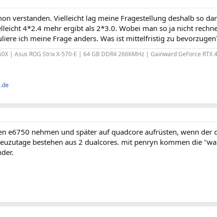
on verstanden. Vielleicht lag meine Fragestellung deshalb so da
elleicht 4*2.4 mehr ergibt als 2*3.0. Wobei man so ja nicht rechne
liere ich meine Frage anders. Was ist mittelfristig zu bevorzug
0X | Asus ROG Strix X-570-E | 64 GB DDR4 2666MHz | Gainward GeForce RTX 
e.de
en e6750 nehmen und später auf quadcore aufrüsten, wenn der dc
euzutage bestehen aus 2 dualcores. mit penryn kommen die "wah
der.