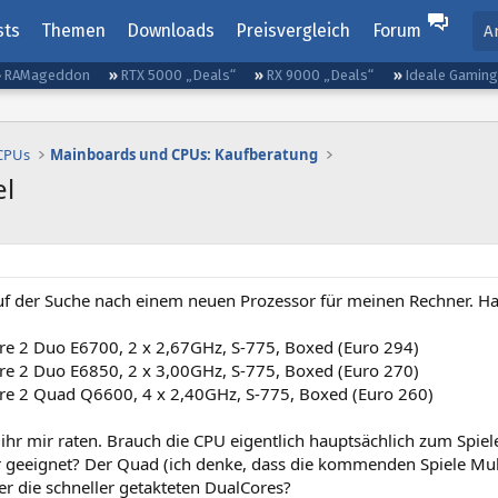
sts
Themen
Downloads
Preisvergleich
Forum
A
RAMageddon
RTX 5000 „Deals“
RX 9000 „Deals“
Ideale Gamin
 CPUs
Mainboards und CPUs: Kaufberatung
el
 auf der Suche nach einem neuen Prozessor für meinen Rechner. Ha
ore 2 Duo E6700, 2 x 2,67GHz, S-775, Boxed (Euro 294)
ore 2 Duo E6850, 2 x 3,00GHz, S-775, Boxed (Euro 270)
ore 2 Quad Q6600, 4 x 2,40GHz, S-775, Boxed (Euro 260)
hr mir raten. Brauch die CPU eigentlich hauptsächlich zum Spiel
er geeignet? Der Quad (ich denke, dass die kommenden Spiele Mu
r die schneller getakteten DualCores?