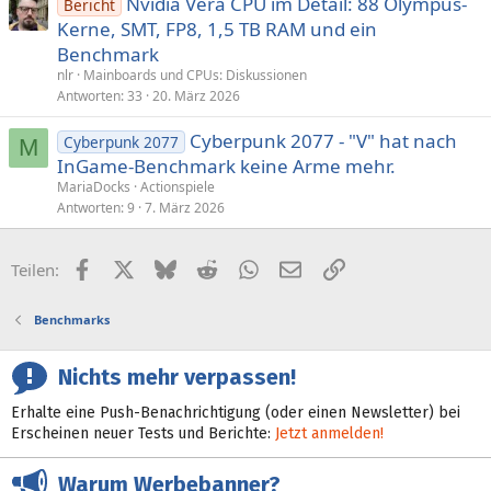
Nvidia Vera CPU im Detail: 88 Olympus-
Bericht
Kerne, SMT, FP8, 1,5 TB RAM und ein
Benchmark
nlr
Mainboards und CPUs: Diskussionen
Antworten
33
20. März 2026
Cyberpunk 2077 - "V" hat nach
Cyberpunk 2077
M
InGame-Benchmark keine Arme mehr.
MariaDocks
Actionspiele
Antworten
9
7. März 2026
Facebook
X (Twitter)
Bluesky
Reddit
WhatsApp
E-Mail
Link
Teilen:
Benchmarks
Nichts mehr verpassen!
Erhalte eine Push-Benachrichtigung (oder einen Newsletter) bei
Erscheinen neuer Tests und Berichte:
Jetzt anmelden!
Warum Werbebanner?