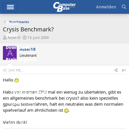
Hauptmenü
Anmelden
Benchmarks
Ticker
Crysis Benchmark?
Tests
E
E
Assel18
13. Juni 2009
r
r
Downloads
s
s
Assel18
A
t
t
Lieutenant
e
e
Preisvergleich
l
l
l
l
13. Juni 2009
#1
Forum
e
t
r
a
Hallo
Aktuelles
m
Habe vor meinen CPU mal ein wenug zu übertakten, gibt es
Empfohlene Inhalte
ein allgemeines benchmark bei crysis? also kein spezielles
Neue Beiträge
gpu/cpu testverfahren, halt ein neutrales was dem normalen
spielverlauf am ähnlichsten ist
.
Neueste Aktivitäten
Vielen dank!
Leserartikel