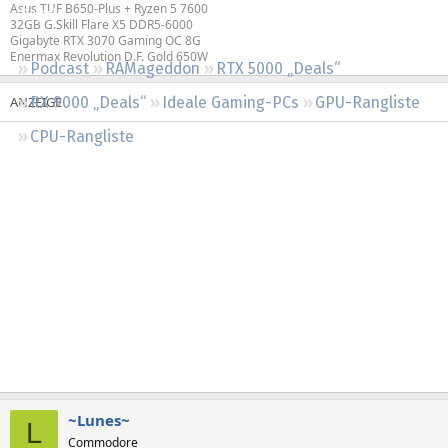
Asus TUF B650-Plus + Ryzen 5 7600
Regeln
32GB G.Skill Flare X5 DDR5-6000
Gigabyte RTX 3070 Gaming OC 8G
Enermax Revolution D.F. Gold 650W
Podcast
RAMageddon
RTX 5000 „Deals“
RX 9000 „Deals“
Ideale Gaming-PCs
GPU-Rangliste
CPU-Rangliste
~Lunes~
L
Commodore