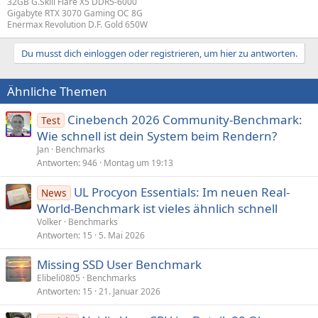
32GB G.Skill Flare X5 DDR5-6000
Gigabyte RTX 3070 Gaming OC 8G
Enermax Revolution D.F. Gold 650W
Du musst dich einloggen oder registrieren, um hier zu antworten.
Ähnliche Themen
Cinebench 2026 Community-Benchmark:
Test
Wie schnell ist dein System beim Rendern?
Jan
Benchmarks
Antworten
946
Montag um 19:13
UL Procyon Essentials: Im neuen Real-
News
World-Benchmark ist vieles ähnlich schnell
Volker
Benchmarks
Antworten
15
5. Mai 2026
Missing SSD User Benchmark
Elibeli0805
Benchmarks
Antworten
15
21. Januar 2026