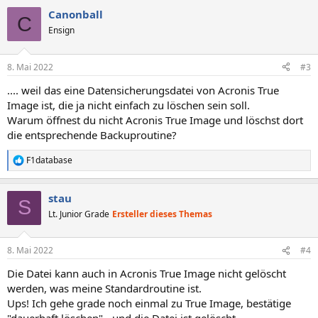
Canonball
C
Ensign
8. Mai 2022
#3
.... weil das eine Datensicherungsdatei von Acronis True
Image ist, die ja nicht einfach zu löschen sein soll.
Warum öffnest du nicht Acronis True Image und löschst dort
die entsprechende Backuproutine?
F1database
R
e
a
stau
k
S
t
Lt. Junior Grade
Ersteller dieses Themas
i
o
n
8. Mai 2022
#4
e
n
Die Datei kann auch in Acronis True Image nicht gelöscht
:
werden, was meine Standardroutine ist.
Ups! Ich gehe grade noch einmal zu True Image, bestätige