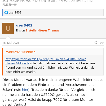
X5O!P%@AP[4\PZX54(P^)7CC)7}$EICAR-STANDARD-ANTIVIRUS-TEST-
FILE!$H+H*
user3402
R
e
a
user3402
k
U
t
Ensign
Ersteller dieses Themas
i
o
n
18. Mai 2021
#9
e
n
madmax2010 schrieb:
:
https://geizhals.de/dell-p2721q-210-axnk-a2401818.html?
hloc=at&hloc=de
schau dir mal den hier an - der steht bei einem
freund von mir und ist auf ähnlichem niveau. War leider damals
noch nicht am markt.
Dieses Modell war auch in meiner engeren Wahl, leider hat es
ein Problem mit dem Einbrennen und "verschwommenen
Ecken" (wie
hier
). Trotzdem danke für den Vergleich... ich
nehme an, du hast den U2720Q gekauft, als er noch
günstiger war? Hälst du knapp 700€ für diesen Monitor
gerechtfertigt?