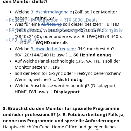
den Monitor stellst?
Regeln
Welche
Bildschirmdiagonale
(Zoll) soll der Monitor
haben? ...
mind. 27"
Podcast
RAMageddon
RTX 5000 „Deals“
Was für eine
Auflösung
soll dieser besitzen? Full HD
(1920x1080), WQHD (2560x1440) Ultra HD
RX 9000 „Deals“
Ideale Gaming-PCs
GPU-Rangliste
(3840x2160), oder andere wie z. B. UWQHD (3.440 x
CPU-Rangliste
1.440)? ...
WQHD
oder 4k
Welche
Bildwiederholfrequenz
(Hz) möchtest du?
60/120/144/240 Hz usw.? ...
60 Hz sind genug
Auf welche Panel-Technologie (IPS, VA, TN...) soll der
Monitor setzen? ...
IPS
Soll der Monitor G-Sync oder FreeSync beherrschen?
Wenn ja, welches? ...
Nicht nötig
Welche Anschlüsse werden benötigt? (Displayport,
HDMI, DVI usw.) ...
Displayport
3. Brauchst du den Monitor für spezielle Programme
und/oder professionell? (z. B. Fotobearbeitung) Falls ja,
nenne uns Programme und spezielle Anforderungen.
Hauptsächlich YouTube, Home Office und gelegentliches