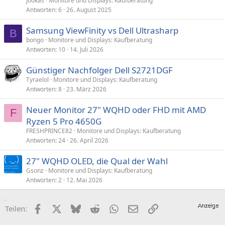
Jookas
Monitore und Displays: Kaufberatung
Antworten
6
26. August 2025
Samsung ViewFinity vs Dell Ultrasharp
B
bongo
Monitore und Displays: Kaufberatung
Antworten
10
14. Juli 2026
Günstiger Nachfolger Dell S2721DGF
Tyraelol
Monitore und Displays: Kaufberatung
Antworten
8
23. März 2026
Neuer Monitor 27" WQHD oder FHD mit AMD
F
Ryzen 5 Pro 4650G
FRESHPRINCE82
Monitore und Displays: Kaufberatung
Antworten
24
26. April 2026
27" WQHD OLED, die Qual der Wahl
Gsonz
Monitore und Displays: Kaufberatung
Antworten
2
12. Mai 2026
Facebook
X (Twitter)
Bluesky
Reddit
WhatsApp
E-Mail
Link
Teilen: