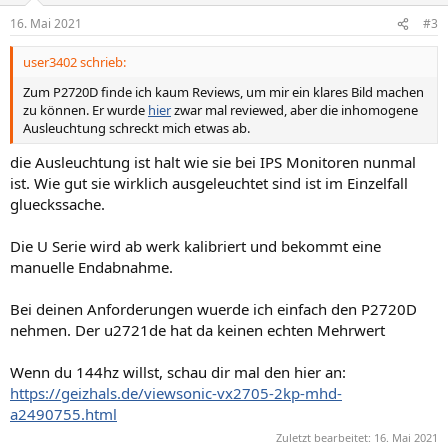
n
16. Mai 2021
#3
e
n
user3402 schrieb:
:
Zum P2720D finde ich kaum Reviews, um mir ein klares Bild machen
zu können. Er wurde
hier
zwar mal reviewed, aber die inhomogene
Ausleuchtung schreckt mich etwas ab.
die Ausleuchtung ist halt wie sie bei IPS Monitoren nunmal
ist. Wie gut sie wirklich ausgeleuchtet sind ist im Einzelfall
glueckssache.
Die U Serie wird ab werk kalibriert und bekommt eine
manuelle Endabnahme.
Bei deinen Anforderungen wuerde ich einfach den P2720D
nehmen. Der u2721de hat da keinen echten Mehrwert
Wenn du 144hz willst, schau dir mal den hier an:
https://geizhals.de/viewsonic-vx2705-2kp-mhd-
a2490755.html
Zuletzt bearbeitet:
16. Mai 2021