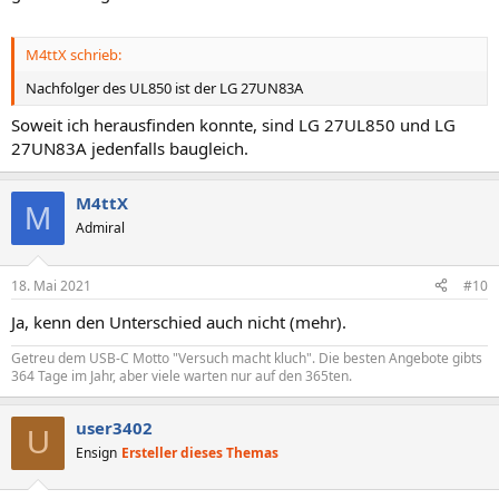
M4ttX schrieb:
Nachfolger des UL850 ist der LG 27UN83A
Soweit ich herausfinden konnte, sind LG 27UL850 und LG
27UN83A jedenfalls baugleich.
M4ttX
M
Admiral
18. Mai 2021
#10
Ja, kenn den Unterschied auch nicht (mehr).
Getreu dem USB-C Motto "Versuch macht kluch". Die besten Angebote gibts
364 Tage im Jahr, aber viele warten nur auf den 365ten.
user3402
U
Ensign
Ersteller dieses Themas