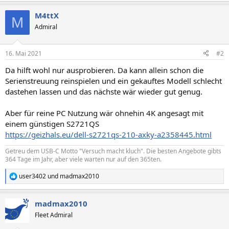
M4ttX
M
Admiral
16. Mai 2021
#2
Da hilft wohl nur ausprobieren. Da kann allein schon die
Serienstreuung reinspielen und ein gekauftes Modell schlecht
dastehen lassen und das nächste wär wieder gut genug.
Aber für reine PC Nutzung wär ohnehin 4K angesagt mit
einem günstigen S2721QS
https://geizhals.eu/dell-s2721qs-210-axky-a2358445.html
Getreu dem USB-C Motto "Versuch macht kluch". Die besten Angebote gibts
364 Tage im Jahr, aber viele warten nur auf den 365ten.
user3402
und
madmax2010
R
e
a
madmax2010
k
t
Fleet Admiral
i
o