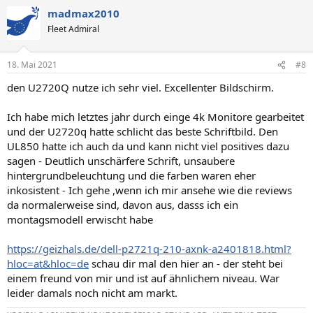
madmax2010
Fleet Admiral
18. Mai 2021
#8
den U2720Q nutze ich sehr viel. Excellenter Bildschirm.
Ich habe mich letztes jahr durch einge 4k Monitore gearbeitet
und der U2720q hatte schlicht das beste Schriftbild. Den
UL850 hatte ich auch da und kann nicht viel positives dazu
sagen - Deutlich unschärfere Schrift, unsaubere
hintergrundbeleuchtung und die farben waren eher
inkosistent - Ich gehe ,wenn ich mir ansehe wie die reviews
da normalerweise sind, davon aus, dasss ich ein
montagsmodell erwischt habe
https://geizhals.de/dell-p2721q-210-axnk-a2401818.html?
hloc=at&hloc=de
schau dir mal den hier an - der steht bei
einem freund von mir und ist auf ähnlichem niveau. War
leider damals noch nicht am markt.