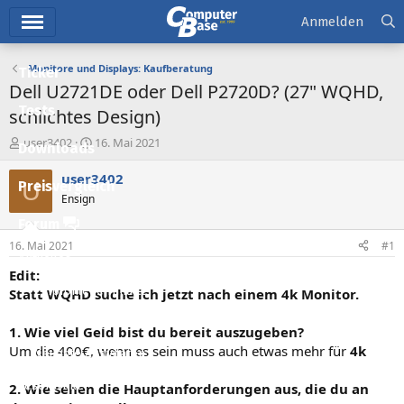
Hauptmenü
Anmelden
Monitore und Displays: Kaufberatung
Ticker
Dell U2721DE oder Dell P2720D? (27" WQHD,
Tests
schlichtes Design)
E
E
user3402
16. Mai 2021
Downloads
r
r
s
s
user3402
U
Preisvergleich
t
t
Ensign
e
e
l
l
Forum
l
l
16. Mai 2021
#1
e
t
Aktuelles
r
a
Edit:
m
Empfohlene Inhalte
Statt WQHD suche ich jetzt nach einem 4k Monitor.
Neue Beiträge
1. Wie viel Geld bist du bereit auszugeben?
Um die 400€, wenn es sein muss auch etwas mehr für
4k
Neueste Aktivitäten
Leserartikel
2. Wie sehen die Hauptanforderungen aus, die du an