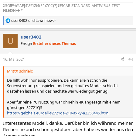
X5O!P%@AP[4\PZX54(P^)7CC)7}$EICAR-STANDARD-ANTIVIRUS-TEST-
FILE!$H+H*
user3402
und
Lawnmower
R
e
a
user3402
k
U
t
Ensign
Ersteller dieses Themas
i
o
n
16. Mai 2021
#4
e
n
M4ttX schrieb:
:
Da hilft wohl nur ausprobieren. Da kann allein schon die
Serienstreuung reinspielen und ein gekauftes Modell schlecht
dastehen lassen und das nächste wär wieder gut genug.
Aber für reine PC Nutzung wär ohnehin 4K angesagt mit einem
günstigen S2721QS
https://geizhals.eu/dell-s2721qs-210-axky-a2358445.html
Interessantes Modell, danke. Darüber bin ich während meiner
Recherche auch schon gestolpert aber habe es wieder aus den
Augen verloren.