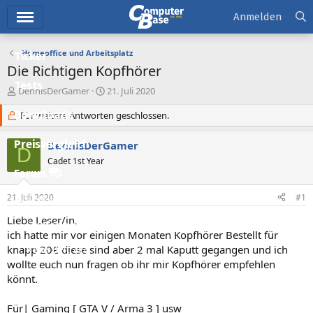
Hauptmenü
Anmelden
Homeoffice und Arbeitsplatz
Ticker
Die Richtigen Kopfhörer
Tests
E
E
DennisDerGamer
21. Juli 2020
r
r
Downloads
s
Für weitere Antworten geschlossen.
s
t
t
e
e
Preisvergleich
DennisDerGamer
D
l
l
Cadet 1st Year
l
l
Forum
e
t
r
a
21. Juli 2020
#1
Aktuelles
m
Liebe Leser/in,
Empfohlene Inhalte
ich hatte mir vor einigen Monaten Kopfhörer Bestellt für
knapp 20€ diese sind aber 2 mal Kaputt gegangen und ich
Neue Beiträge
wollte euch nun fragen ob ihr mir Kopfhörer empfehlen
Neueste Aktivitäten
könnt.
Leserartikel
Für| Gaming [ GTA V / Arma 3 ] usw