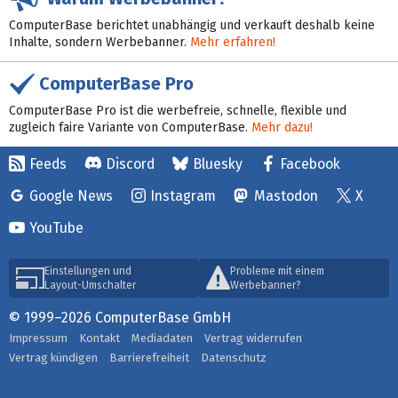
ComputerBase berichtet unabhängig und verkauft deshalb keine
Inhalte, sondern Werbebanner.
Mehr erfahren!
ComputerBase Pro
ComputerBase Pro ist die werbefreie, schnelle, flexible und
zugleich faire Variante von ComputerBase.
Mehr dazu!
Feeds
Discord
Bluesky
Facebook
Google News
Instagram
Mastodon
X
YouTube
Einstellungen und
Probleme mit einem
Layout-Umschalter
Werbebanner?
© 1999–2026 ComputerBase GmbH
Impressum
Kontakt
Mediadaten
Vertrag widerrufen
Vertrag kündigen
Barrierefreiheit
Datenschutz