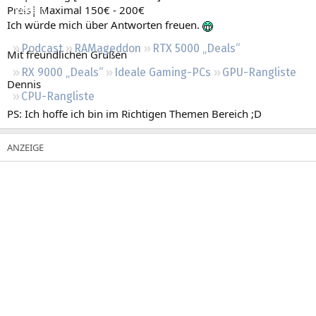
Preis| Maximal 150€ - 200€
Regeln
Ich würde mich über Antworten freuen.
Podcast
RAMageddon
RTX 5000 „Deals“
Mit freundlichen Grüßen
RX 9000 „Deals“
Ideale Gaming-PCs
GPU-Rangliste
Dennis
CPU-Rangliste
PS: Ich hoffe ich bin im Richtigen Themen Bereich ;D