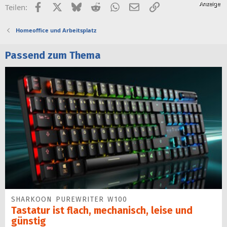
Facebook
X (Twitter)
Bluesky
Reddit
WhatsApp
E-Mail
Link
Teilen:
Homeoffice und Arbeitsplatz
Passend zum Thema
SHARKOON PUREWRITER W100
Tastatur ist flach, mechanisch, leise und
günstig