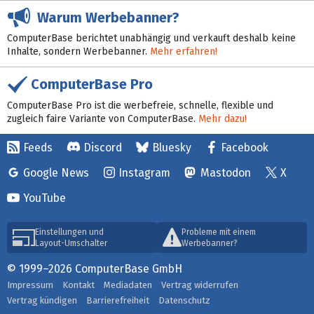
Warum Werbebanner?
ComputerBase berichtet unabhängig und verkauft deshalb keine
Inhalte, sondern Werbebanner.
Mehr erfahren!
ComputerBase Pro
ComputerBase Pro ist die werbefreie, schnelle, flexible und
zugleich faire Variante von ComputerBase.
Mehr dazu!
Feeds
Discord
Bluesky
Facebook
Google News
Instagram
Mastodon
X
YouTube
Einstellungen und
Probleme mit einem
Layout-Umschalter
Werbebanner?
© 1999–2026 ComputerBase GmbH
Impressum
Kontakt
Mediadaten
Vertrag widerrufen
Vertrag kündigen
Barrierefreiheit
Datenschutz