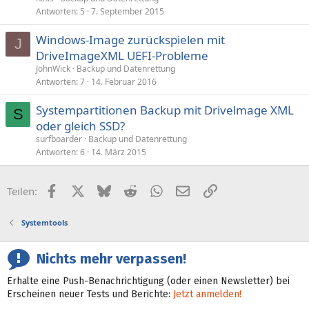
Antworten
5
7. September 2015
Windows-Image zurückspielen mit
J
DriveImageXML UEFI-Probleme
JohnWick
Backup und Datenrettung
Antworten
7
14. Februar 2016
Systempartitionen Backup mit Drivelmage XML
S
oder gleich SSD?
surfboarder
Backup und Datenrettung
Antworten
6
14. März 2015
Facebook
X (Twitter)
Bluesky
Reddit
WhatsApp
E-Mail
Link
Teilen:
Systemtools
Nichts mehr verpassen!
Erhalte eine Push-Benachrichtigung (oder einen Newsletter) bei
Erscheinen neuer Tests und Berichte:
Jetzt anmelden!