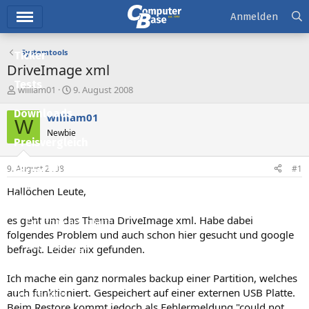
Hauptmenü
Anmelden
Systemtools
Ticker
DriveImage xml
Tests
E
E
william01
9. August 2008
r
r
Downloads
s
s
william01
W
t
t
Newbie
e
e
Preisvergleich
l
l
l
l
9. August 2008
#1
Forum
e
t
r
a
Hallöchen Leute,
Aktuelles
m
es geht um das Thema DriveImage xml. Habe dabei
Empfohlene Inhalte
folgendes Problem und auch schon hier gesucht und google
Neue Beiträge
befragt. Leider nix gefunden.
Neueste Aktivitäten
Ich mache ein ganz normales backup einer Partition, welches
auch funktioniert. Gespeichert auf einer externen USB Platte.
Leserartikel
Beim Restore kommt jedoch als Fehlermeldung "could not