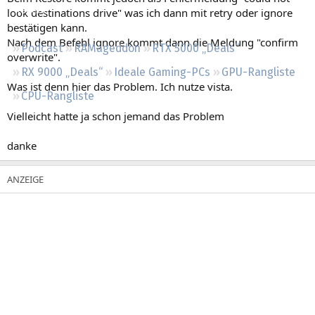
Regeln
look destinations drive" was ich dann mit retry oder ignore
bestätigen kann.
Nach dem Befehl ignore kommt dann die Meldung "confirm
Podcast
RAMageddon
RTX 5000 „Deals“
overwrite".
RX 9000 „Deals“
Ideale Gaming-PCs
GPU-Rangliste
Was ist denn hier das Problem. Ich nutze vista.
CPU-Rangliste
Vielleicht hatte ja schon jemand das Problem
danke