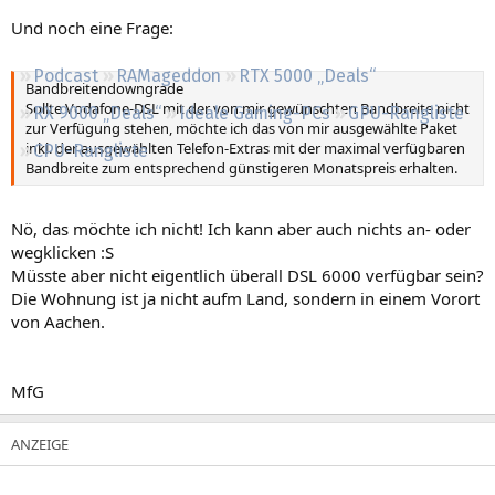
Regeln
Und noch eine Frage:
Podcast
RAMageddon
RTX 5000 „Deals“
Bandbreitendowngrade
Sollte Vodafone-DSL mit der von mir gewünschten Bandbreite nicht
RX 9000 „Deals“
Ideale Gaming-PCs
GPU-Rangliste
zur Verfügung stehen, möchte ich das von mir ausgewählte Paket
inkl. der ausgewählten Telefon-Extras mit der maximal verfügbaren
CPU-Rangliste
Bandbreite zum entsprechend günstigeren Monatspreis erhalten.
Nö, das möchte ich nicht! Ich kann aber auch nichts an- oder
wegklicken :S
Müsste aber nicht eigentlich überall DSL 6000 verfügbar sein?
Die Wohnung ist ja nicht aufm Land, sondern in einem Vorort
von Aachen.
MfG