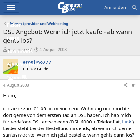
Hauptmenü
Anmelden
Internetprovider und Webhosting
Ticker
DSL Angebot: Wenn ich jetzt kaufe - ab wann
Tests
gehts los?
E
E
jeronimo777
4. August 2008
Downloads
r
r
s
s
jeronimo777
Preisvergleich
t
t
Lt. Junior Grade
e
e
l
l
Forum
l
l
4. August 2008
#1
e
t
Aktuelles
r
a
Huhu,
m
Empfohlene Inhalte
ich ziehe zum 01.09. in meine neue Wohnung und möchte
Neue Beiträge
dort gerne von dem ersten Tag an DSL haben. Ich hab mich
für Vodafone DSL entschieden (DSL 6000 + Telefonflat,
Link
)
Neueste Aktivitäten
Leider steht bei der Bestellung nirgends, ab wann ich gerne
Leserartikel
surfen möchte. Wenn ich jetzt bestelle, wann gehts dann los?