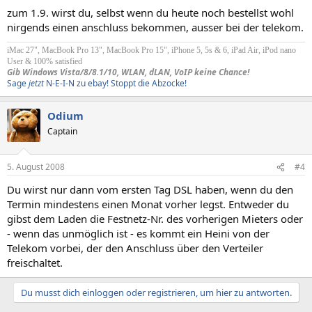
zum 1.9. wirst du, selbst wenn du heute noch bestellst wohl
nirgends einen anschluss bekommen, ausser bei der telekom.
iMac 27", MacBook Pro 13", MacBook Pro 15", iPhone 5, 5s & 6, iPad Air, iPod nano
User & 100% satisfied
Gib Windows Vista/8/8.1/10, WLAN, dLAN, VoIP keine Chance!
Sage
jetzt
N-E-I-N zu ebay! Stoppt die Abzocke!
Odium
Captain
5. August 2008
#4
Du wirst nur dann vom ersten Tag DSL haben, wenn du den
Termin mindestens einen Monat vorher legst. Entweder du
gibst dem Laden die Festnetz-Nr. des vorherigen Mieters oder
- wenn das unmöglich ist - es kommt ein Heini von der
Telekom vorbei, der den Anschluss über den Verteiler
freischaltet.
Du musst dich einloggen oder registrieren, um hier zu antworten.